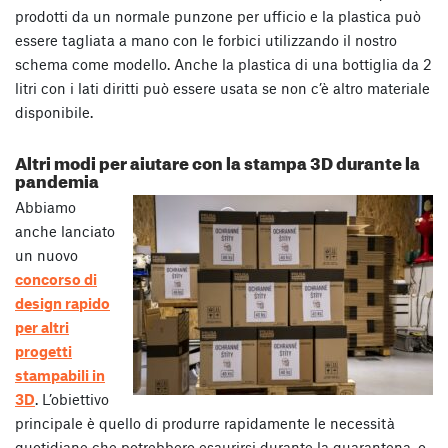
prodotti da un normale punzone per ufficio e la plastica può
essere tagliata a mano con le forbici utilizzando il nostro
schema come modello. Anche la plastica di una bottiglia da 2
litri con i lati diritti può essere usata se non c’è altro materiale
disponibile.
Altri modi per aiutare con la stampa 3D durante la
pandemia
Abbiamo
anche lanciato
un nuovo
concorso di
design rapido
per altri
progetti
stampabili in
3D
. L’obiettivo
principale è quello di produrre rapidamente le necessità
quotidiane che potrebbero esaurirsi durante la quarantena, o