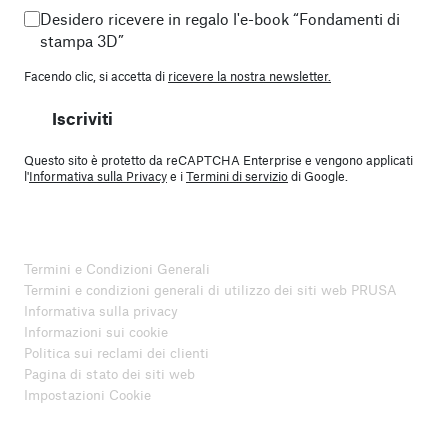
Desidero ricevere in regalo l'e-book “Fondamenti di
stampa 3D”
Facendo clic, si accetta di
ricevere la nostra newsletter.
Iscriviti
Questo sito è protetto da reCAPTCHA Enterprise e vengono applicati
l'
Informativa sulla Privacy
e i
Termini di servizio
di Google.
Termini e Condizioni Generali
Termini e condizioni generali di utilizzo dei siti web PRUSA
Informativa sulla privacy
Informazioni sui cookie
Politica sui reclami dei clienti
Pagina di stato dei siti web
Impostazioni Cookie