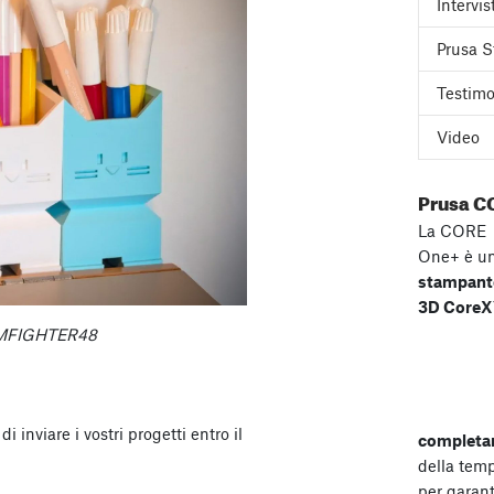
Intervis
Prusa S
Testimo
Video
Prusa C
La CORE
One+ è u
stampant
3D Core
DOMFIGHTER48
i inviare i vostri progetti entro il
completa
della tem
per garant