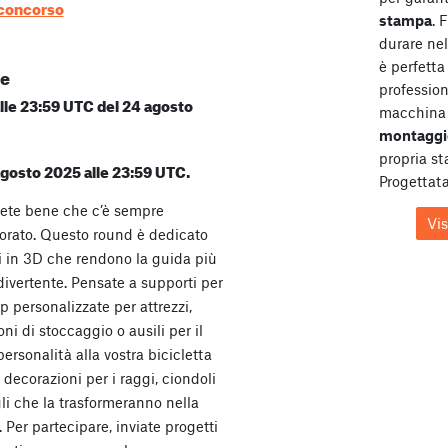
 concorso
stampa
. 
durare ne
è perfetta 
te
profession
 alle 23:59 UTC del 24 agosto
macchina 
montaggi
propria s
 agosto 2025 alle 23:59 UTC.
Progettata
apete bene che c’è sempre
Vi
orato. Questo round è dedicato
li in 3D che rendono la guida più
divertente. Pensate a supporti per
p personalizzate per attrezzi,
ni di stoccaggio o ausili per il
ersonalità alla vostra bicicletta
 decorazioni per i raggi, ciondoli
gli che la trasformeranno nella
. Per partecipare, inviate progetti