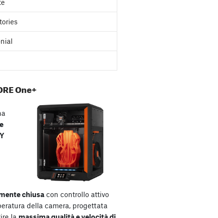
te
tories
nial
ORE One+
na
e
XY
mente chiusa
con controllo attivo
peratura della camera, progettata
ire la
massima qualità e velocità di