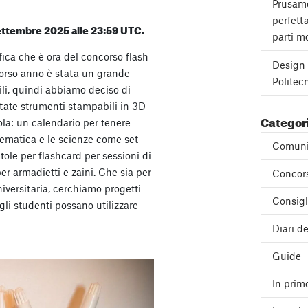
Prusame
perfett
 settembre 2025 alle 23:59 UTC.
parti mo
ica che è ora del concorso flash
Design 
scorso anno è stata un grande
Politec
ili, quindi abbiamo deciso di
tate strumenti stampabili in 3D
Categor
ola: un calendario per tenere
atematica e le scienze come set
Comuni
tole per flashcard per sessioni di
er armadietti e zaini. Che sia per
Concor
iversitaria, cerchiamo progetti
Consigl
 gli studenti possano utilizzare
Diari de
Guide
In prim