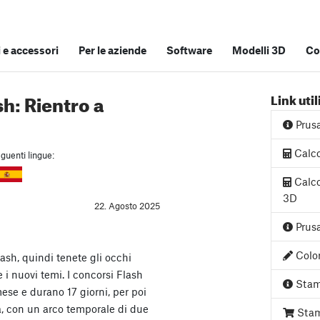
e accessori
Per le aziende
Software
Modelli 3D
Co
h: Rientro a
Link util
Prus
Calco
guenti lingue:
Calco
3D
22. Agosto 2025
Prusa
Color
ash, quindi tenete gli occhi
 i nuovi temi. I concorsi Flash
Stam
ese e durano 17 giorni, per poi
, con un arco temporale di due
Stam