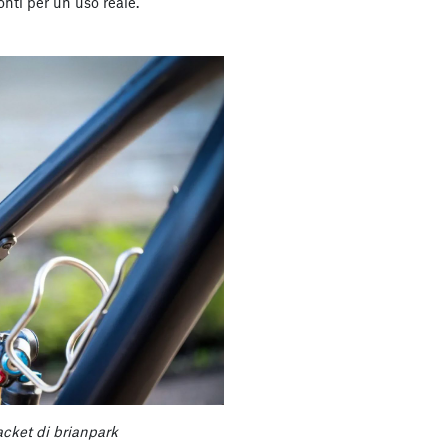
ronti per un uso reale.
cket di brianpark