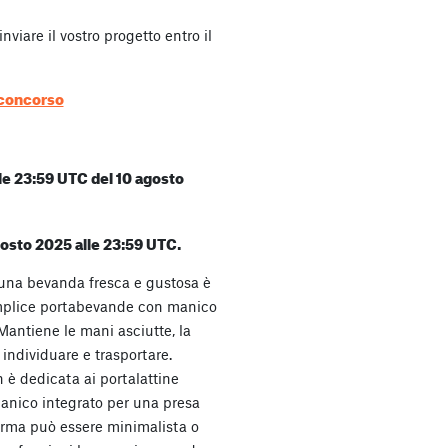
viare il vostro progetto entro il
 concorso
alle 23:59 UTC del 10 agosto
 agosto 2025 alle 23:59 UTC.
, una bevanda fresca e gustosa è
mplice portabevande con manico
Mantiene le mani asciutte, la
 individuare e trasportare.
è dedicata ai portalattine
manico integrato per una presa
forma può essere minimalista o