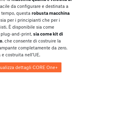
Facile da configurare e destinata a
l tempo, questa
robusta macchina
sia per i principianti che per i
isti. È disponibile sia come
plug-and-print,
sia come kit di
o
, che consente di costruire la
tampante completamente da zero.
 e costruita nell’UE.
sualizza dettagli CORE One+