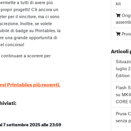
rmette a tutti di avere più
kit
propri progetti! C’è ancora un
Orig
er per il vincitore, ma ci sono
assemb
screzione. Inoltre, se volete
bile di badge su Printables, la
Prus
fre una grande opportunità di
el concorso!
Articoli 
 continuare a scorrere per
Situazi
luglio 
Edition
rsi Printables più recenti.
Flash 
su MK4
iviati:
CORE 
Prusa 
senza pa
 al 7 settembre 2025 alle 23:59