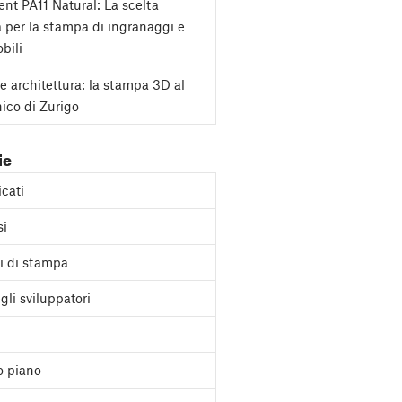
nt PA11 Natural: La scelta
a per la stampa di ingranaggi e
bili
e architettura: la stampa 3D al
nico di Zurigo
ie
cati
si
i di stampa
gli sviluppatori
o piano