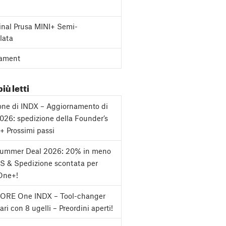
inal Prusa MINI+ Semi-
lata
ament
più letti
one di INDX – Aggiornamento di
2026: spedizione della Founder’s
 + Prossimi passi
Summer Deal 2026: 20% in meno
S & Spedizione scontata per
One+!
CORE One INDX – Tool-changer
ri con 8 ugelli – Preordini aperti!