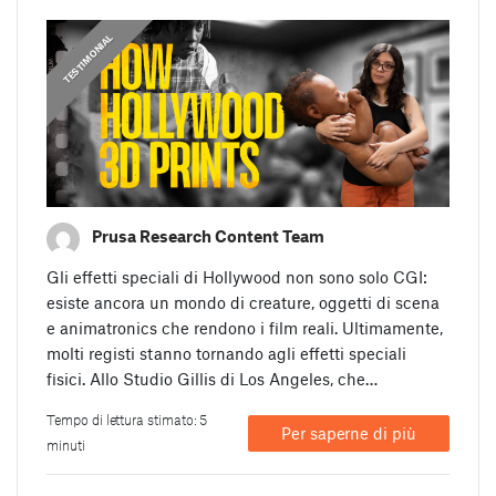
,
,
,
PRUSA STORIES
PRUSA STORIES
TESTIMONIAL
TESTIMONIAL
Prusa Research Content Team
Gli effetti speciali di Hollywood non sono solo CGI:
esiste ancora un mondo di creature, oggetti di scena
e animatronics che rendono i film reali. Ultimamente,
molti registi stanno tornando agli effetti speciali
fisici. Allo Studio Gillis di Los Angeles, che…
Tempo di lettura stimato: 5
Per saperne di più
minuti