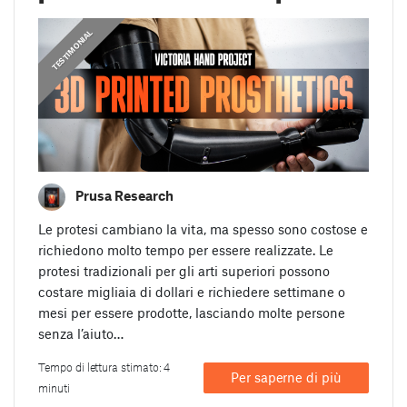
,
PRUSA STORIES
TESTIMONIAL
Prusa Research
Le protesi cambiano la vita, ma spesso sono costose e
richiedono molto tempo per essere realizzate. Le
protesi tradizionali per gli arti superiori possono
costare migliaia di dollari e richiedere settimane o
mesi per essere prodotte, lasciando molte persone
senza l’aiuto…
Tempo di lettura stimato: 4
Per saperne di più
minuti