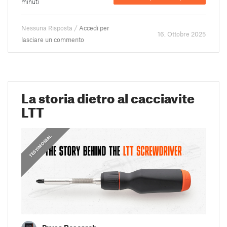
minuti
Nessuna Risposta /
Accedi per
16. Ottobre 2025
lasciare un commento
La storia dietro al cacciavite
LTT
,
,
,
PRUSA STORIES
PRUSA STORIES
TESTIMONIAL
TESTIMONIAL