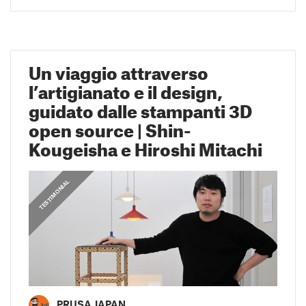
Un viaggio attraverso
l’artigianato e il design,
guidato dalle stampanti 3D
open source | Shin-
Kougeisha e Hiroshi Mitachi
,
PRUSA STORIES
TESTIMONIAL
PRUSA JAPAN