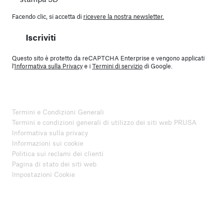
Facendo clic, si accetta di
ricevere la nostra newsletter.
Iscriviti
Questo sito è protetto da reCAPTCHA Enterprise e vengono applicati
l'
Informativa sulla Privacy
e i
Termini di servizio
di Google.
Termini e Condizioni Generali
Termini e condizioni generali di utilizzo dei siti web PRUSA
Informativa sulla privacy
Informazioni sui cookie
Politica sui reclami dei clienti
Pagina di stato dei siti web
Impostazioni Cookie