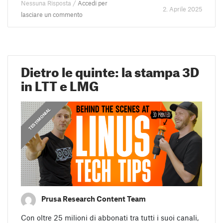
Nessuna Risposta /
Accedi per
2. Aprile 2025
lasciare un commento
Dietro le quinte: la stampa 3D
in LTT e LMG
,
,
IN PRIMO PIANO
PRUSA STORIES
TESTIMONIAL
Prusa Research Content Team
Con oltre 25 milioni di abbonati tra tutti i suoi canali,