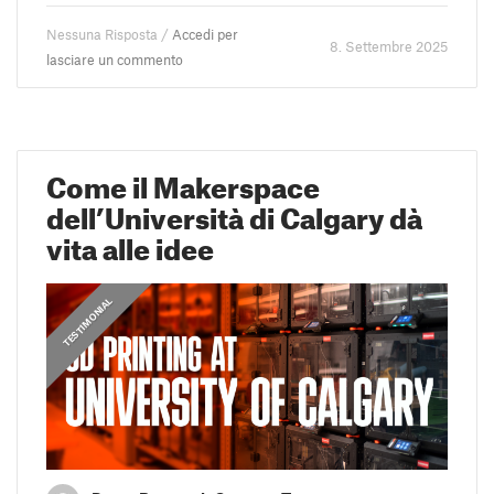
Nessuna Risposta /
Accedi per
8. Settembre 2025
lasciare un commento
Come il Makerspace
dell’Università di Calgary dà
vita alle idee
,
PRUSA STORIES
TESTIMONIAL