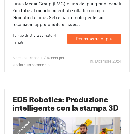
Linus Media Group (LMG) è uno dei più grandi canali
YouTube al mondo incentrati sulla tecnologia.
Guidato da Linus Sebastian, è noto per le sue
recensioni approfondite e i suoi…
Tempo di lettura stimato: 4
Per saperne di più
minuti
Nessuna Risposta /
Accedi per
19. Dicembre 2024
lasciare un commento
EDS Robotics: Produzione
intelligente con la stampa 3D
,
,
,
PRUSA STORIES
PRUSA STORIES
TESTIMONIAL
TESTIMONIAL