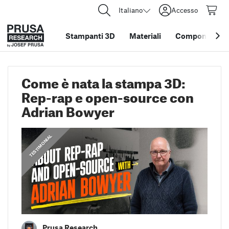
Italiano
Accesso
Stampanti 3D
Materiali
Componenti e 
Come è nata la stampa 3D:
Rep-rap e open-source con
Adrian Bowyer
,
PRUSA STORIES
TESTIMONIAL
Prusa Research