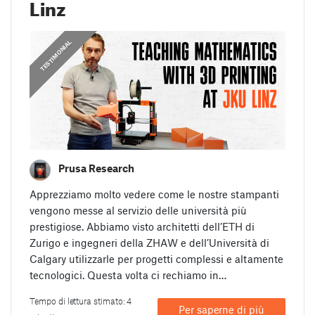
Linz
,
,
PRUSA STORIES
TESTIMONIAL
GUIDE
Prusa Research
Apprezziamo molto vedere come le nostre stampanti
vengono messe al servizio delle università più
prestigiose. Abbiamo visto architetti dell’ETH di
Zurigo e ingegneri della ZHAW e dell’Università di
Calgary utilizzarle per progetti complessi e altamente
tecnologici. Questa volta ci rechiamo in…
Tempo di lettura stimato: 4
Per saperne di più