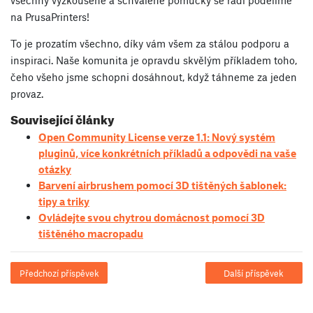
všechny vyzkoušené a schválené pomůcky se rádi podělíme
na PrusaPrinters!
To je prozatím všechno, díky vám všem za stálou podporu a
inspiraci. Naše komunita je opravdu skvělým příkladem toho,
čeho všeho jsme schopni dosáhnout, když táhneme za jeden
provaz.
Související články
Open Community License verze 1.1: Nový systém
pluginů, více konkrétních příkladů a odpovědi na vaše
otázky
Barvení airbrushem pomocí 3D tištěných šablonek:
tipy a triky
Ovládejte svou chytrou domácnost pomocí 3D
tištěného macropadu
Předchozí příspěvek
Další příspěvek