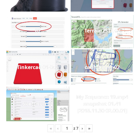
02
Terrain2STL 02
Tinkercad 01-0aa
cadmapper 02
My Sequence 19.mp4
SketchUp 02
snapshot 01.41
[2018.11.30 02.00.01]
«
‹
z
7
›
»