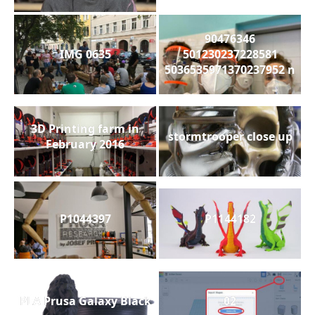
90476346
IMG 0635
501230237228581
5036535971370237952 n
3D Printing farm in
stormtrooper close up
February 2016
P1044397
P1144182
PLA Prusa Galaxy Black
02