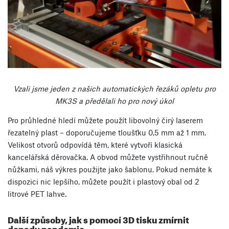
Vzali jsme jeden z našich automatických řezáků opletu pro
MK3S a předělali ho pro nový úkol
Pro průhledné hledí můžete použít libovolný čirý laserem
řezatelný plast – doporučujeme tloušťku 0,5 mm až 1 mm.
Velikost otvorů odpovídá těm, které vytvoří klasická
kancelářská děrovačka. A obvod můžete vystřihnout ručně
nůžkami, náš výkres použijte jako šablonu. Pokud nemáte k
dispozici nic lepšího, můžete použít i plastový obal od 2
litrové PET lahve.
Další způsoby, jak s pomocí 3D tisku zmírnit
dopady pandemie