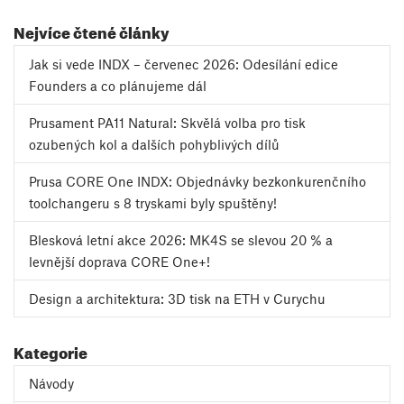
Nejvíce čtené články
Jak si vede INDX – červenec 2026: Odesílání edice
Founders a co plánujeme dál
Prusament PA11 Natural: Skvělá volba pro tisk
ozubených kol a dalších pohyblivých dílů
Prusa CORE One INDX: Objednávky bezkonkurenčního
toolchangeru s 8 tryskami byly spuštěny!
Blesková letní akce 2026: MK4S se slevou 20 % a
levnější doprava CORE One+!
Design a architektura: 3D tisk na ETH v Curychu
Kategorie
Návody