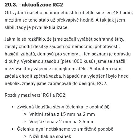
20.3. – aktualizace RC2
Od vydání našeho ochranného štítu uběhlo sice jen 48 hodin,
mezitím se toho stalo už překvapivě hodně. A tak jak jsem
slíbil, tady je první aktualizace.
Jakmile se rozkřiklo, že jsme začali vyrábět ochranné štíty,
začaly chodit desítky žádostí od nemocnic, pohotovostí,
hasičů, zubařů, domovů pro seniory … ten seznam je opravdu
dlouhý. Vyrobenou zásobu (přes 1000 kusů) jsme se snažili
mezi všechny zájemce co nejlíp rozdělit. A obratem nám
začala chodit zpětná vazba. Nápadů na vylepšení bylo hned
několik, změny jsme zapracovali do designu RC2.
Rozdíly mezi verzí RC1 a RC2:
Zvýšená tloušťka stěny (čelenka je odolnější)
Vnitřní stěna z 1,5 mm na 2 mm
Vnější stěna z 2 mm na 2,5 mm
Čelenku nyní netiskneme ve smrštěné podobě
Nižší tlak na spánek