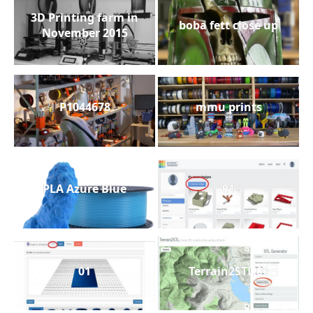
3D Printing farm in
boba fett close up
November 2015
P1044678
mmu prints
PLA Azure Blue
01
01
Terrain2STL 01