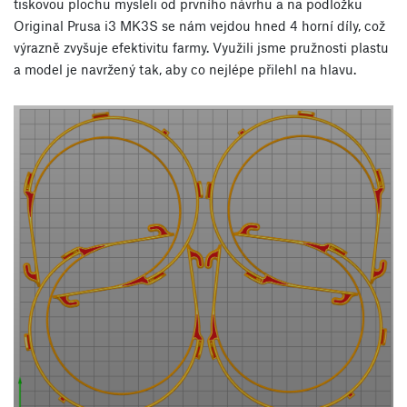
tiskovou plochu mysleli od prvního návrhu a na podložku
Original Prusa i3 MK3S se nám vejdou hned 4 horní díly, což
výrazně zvyšuje efektivitu farmy. Využili jsme pružnosti plastu
a model je navržený tak, aby co nejlépe přilehl na hlavu.