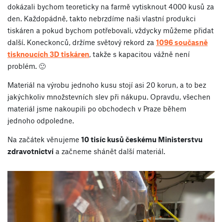
dokázali bychom teoreticky na farmě vytisknout 4000 kusů za
den. Každopádně, takto nebrzdíme naši vlastní produkci
tiskáren a pokud bychom potřebovali, vždycky můžeme přidat
další. Koneckonců, držíme světový rekord za
1096 současně
tisknoucích 3D tiskáren
, takže s kapacitou vážně není
problém. 🙂
Materiál na výrobu jednoho kusu stojí asi 20 korun, a to bez
jakýchkoliv množstevních slev při nákupu. Opravdu, všechen
materiál jsme nakoupili po obchodech v Praze během
jednoho odpoledne.
Na začátek věnujeme
10 tisíc kusů českému Ministerstvu
zdravotnictví
a začneme shánět další materiál.