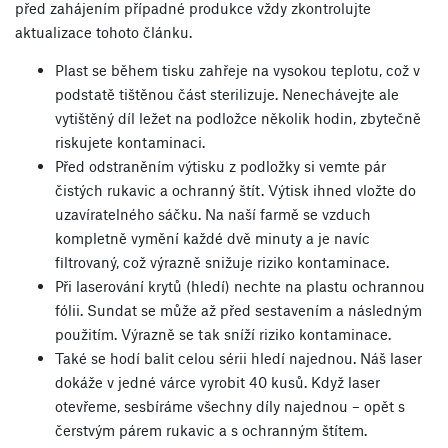
před zahájením případné produkce vždy zkontrolujte
aktualizace tohoto článku.
Plast se během tisku zahřeje na vysokou teplotu, což v
podstatě tištěnou část sterilizuje. Nenechávejte ale
vytištěný díl ležet na podložce několik hodin, zbytečně
riskujete kontaminaci.
Před odstraněním výtisku z podložky si vemte pár
čistých rukavic a ochranný štít. Výtisk ihned vložte do
uzavíratelného sáčku. Na naší farmě se vzduch
kompletně vymění každé dvě minuty a je navíc
filtrovaný, což výrazně snižuje riziko kontaminace.
Při laserování krytů (hledí) nechte na plastu ochrannou
fólii. Sundat se může až před sestavením a následným
použitím. Výrazně se tak sníží riziko kontaminace.
Také se hodí balit celou sérii hledí najednou. Náš laser
dokáže v jedné várce vyrobit 40 kusů. Když laser
otevřeme, sesbíráme všechny díly najednou – opět s
čerstvým párem rukavic a s ochranným štítem.