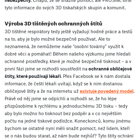
nebezpečný.
Chápu, že se snažíte pomoci, ale PROSÍM, šiřte
tyto informace do svých 3D tiskařských skupin a komunit.
Výroba 3D tištěných ochranných štítů
3D tištěné respirátory tedy ještě vyžadují hodně práce a testů
na to, aby je bylo možné bezpečně používat. Ale to
neznamená, že nemůžeme naše “osobní továrny” využít k
dobré věci a pomáhat! Během našeho výzkumu jsme hledali
ochranné prostředky, které je možné bezpečně tisknout – a v
první fázi jsme se rozhodli soustředit na
ochranné obličejové
štíty, které používají lékaři
. Přes Facebook se k nám dostala
informace, že čeští lékaři uvítají, když se k nim dostanou
obličejové štíty a že na internetu už
existuje povedený model
.
Právě od něj jsme se odpíchli a rozhodli se, že ho lépe
přizpůsobíme k rychlému a jednoduchému 3D tisku – tedy
aby bylo možno ho tisknout bez podpěr a v co největším
počtu na jedné tiskové podložce. Koneckonců, komu jinému
bychom se ostatně nyní měli snažit pomoct, než lidem, kteří
se o nás budou starat, až nám bude nejhůř? Tyto štíty ochrání