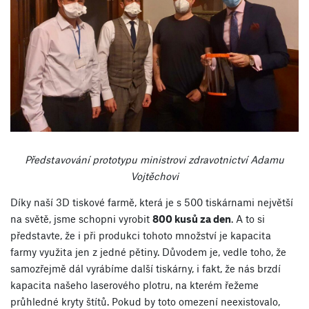
Představování prototypu ministrovi zdravotnictví Adamu
Vojtěchovi
Díky naší 3D tiskové farmě, která je s 500 tiskárnami největší
na světě, jsme schopni vyrobit
800 kusů za den
. A to si
představte, že i při produkci tohoto množství je kapacita
farmy využita jen z jedné pětiny. Důvodem je, vedle toho, že
samozřejmě dál vyrábíme další tiskárny, i fakt, že nás brzdí
kapacita našeho laserového plotru, na kterém řežeme
průhledné kryty štítů. Pokud by toto omezení neexistovalo,