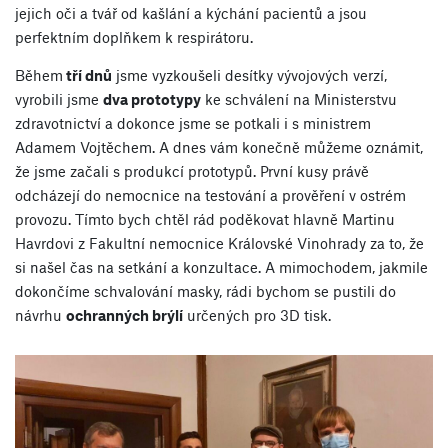
jejich oči a tvář od kašlání a kýchání pacientů a jsou
perfektním doplňkem k respirátoru.
Během
tří dnů
jsme vyzkoušeli desítky vývojových verzí,
vyrobili jsme
dva prototypy
ke schválení na Ministerstvu
zdravotnictví a dokonce jsme se potkali i s ministrem
Adamem Vojtěchem. A dnes vám konečně můžeme oznámit,
že jsme začali s produkcí prototypů. První kusy právě
odcházejí do nemocnice na testování a prověření v ostrém
provozu. Tímto bych chtěl rád poděkovat hlavně Martinu
Havrdovi z Fakultní nemocnice Královské Vinohrady za to, že
si našel čas na setkání a konzultace. A mimochodem, jakmile
dokončíme schvalování masky, rádi bychom se pustili do
návrhu
ochranných brýlí
určených pro 3D tisk.