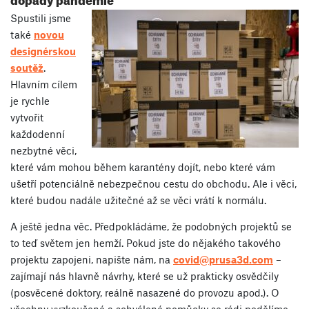
Spustili jsme
také
novou
designérskou
soutěž
.
Hlavním cílem
je rychle
vytvořit
každodenní
nezbytné věci,
které vám mohou během karantény dojít, nebo které vám
ušetří potenciálně nebezpečnou cestu do obchodu. Ale i věci,
které budou nadále užitečné až se věci vrátí k normálu.
A ještě jedna věc. Předpokládáme, že podobných projektů se
to teď světem jen hemží. Pokud jste do nějakého takového
projektu zapojeni, napište nám, na
covid@prusa3d.com
–
zajímají nás hlavně návrhy, které se už prakticky osvědčily
(posvěcené doktory, reálně nasazené do provozu apod.). O