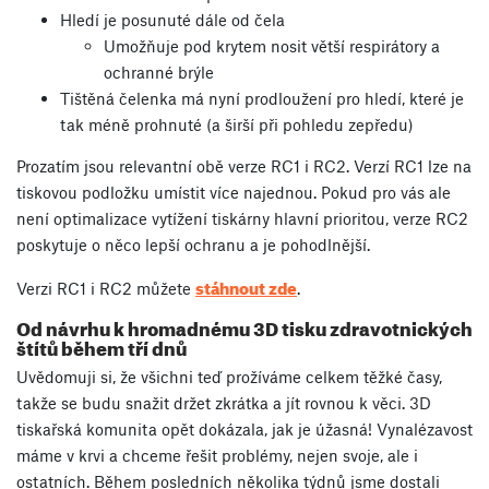
Hledí je posunuté dále od čela
Umožňuje pod krytem nosit větší respirátory a
ochranné brýle
Tištěná čelenka má nyní prodloužení pro hledí, které je
tak méně prohnuté (a širší při pohledu zepředu)
Prozatím jsou relevantní obě verze RC1 i RC2. Verzí RC1 lze na
tiskovou podložku umístit více najednou. Pokud pro vás ale
není optimalizace vytížení tiskárny hlavní prioritou, verze RC2
poskytuje o něco lepší ochranu a je pohodlnější.
stáhnout zde
Verzi RC1 i RC2 můžete
.
Od návrhu k hromadnému 3D tisku zdravotnických
štítů během tří dnů
Uvědomuji si, že všichni teď prožíváme celkem těžké časy,
takže se budu snažit držet zkrátka a jít rovnou k věci. 3D
tiskařská komunita opět dokázala, jak je úžasná! Vynalézavost
máme v krvi a chceme řešit problémy, nejen svoje, ale i
ostatních. Během posledních několika týdnů jsme dostali