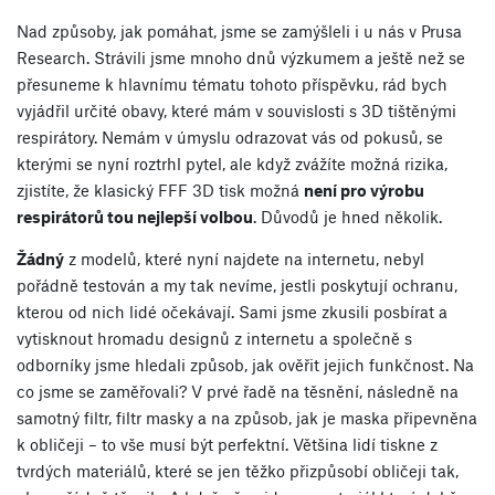
Nad způsoby, jak pomáhat, jsme se zamýšleli i u nás v Prusa
Research. Strávili jsme mnoho dnů výzkumem a ještě než se
přesuneme k hlavnímu tématu tohoto příspěvku, rád bych
vyjádřil určité obavy, které mám v souvislosti s 3D tištěnými
respirátory. Nemám v úmyslu odrazovat vás od pokusů, se
kterými se nyní roztrhl pytel, ale když zvážíte možná rizika,
zjistíte, že klasický FFF 3D tisk možná
není pro výrobu
respirátorů tou nejlepší volbou
. Důvodů je hned několik.
Žádný
z modelů, které nyní najdete na internetu, nebyl
pořádně testován a my tak nevíme, jestli poskytují ochranu,
kterou od nich lidé očekávají. Sami jsme zkusili posbírat a
vytisknout hromadu designů z internetu a společně s
odborníky jsme hledali způsob, jak ověřit jejich funkčnost. Na
co jsme se zaměřovali? V prvé řadě na těsnění, následně na
samotný filtr, filtr masky a na způsob, jak je maska připevněna
k obličeji – to vše musí být perfektní. Většina lidí tiskne z
tvrdých materiálů, které se jen těžko přizpůsobí obličeji tak,