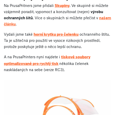
Skupiny
Na PrusaPritners jsme přidali
. Ve skupině si můžete
vzájemně poradit, vypomoct a konzultovat (nejen)
výrobu
ochranných šítů
. Více o skupinách si můžete přečíst v
našem
článku
.
horní krytku pro čelenku
Vydali jsme také
ochranného štítu.
Ta je užitečná pro použití ve vysoce rizikových prostředí,
protože poskytuje ještě o něco lepší ochranu.
tiskové soubory
A na PrusaPrinters nyní najdete i
optimalizované pro rychlý tisk
několika čelenek
naskládaných na sebe (verze RC3).