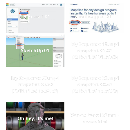
Tinkercad 01
cadmapper 01
My Sequence 19.mp4
SketchUp 01
snapshot 01.32
[2018.11.30 01.59.05]
My Sequence 20.mp4
My Sequence 20.mp4
snapshot 03.20
snapshot 03.49
[2018.11.30 13.37.35]
[2018.11.30 13.39.29]
Vortex Portal 28mm -
Oh hey, it's me!
assembled