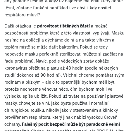
aby pořádně těsnily. A když už najdeme materiál který dobře
těsní, zůstane funkční například i ve chvíli, kdy nositel
respirátoru mluví?
Další otázkou je
pórovitost tištěných částí
a možné
bezpečností problémy, které z této vlastnosti vyplývají. Masku
nosíme na obličeji a dýcháme do ní a na takto vlhkém a
teplém místě se může dařit bakteriím. Pokud se tedy
nepovede masku perfektně sterilizovat, můžete si zadělat na
řadu problémů. Navíc, podle vědeckých zpráv dokáže
koronavirus přežít na plastu až 48 hodin (podle některých
studií dokonce až 90 hodin!). Všichni chceme pomáhat svým
rodinám a blízkým – ale o to opatrnější bychom měli být,
protože nechceme věnovat něco, čím bychom mohli ve
výsledku spíše ublížit. Pokud už trváte na používání plastové
masky, chovejte se v ní, jako byste používali normální
chirurgickou roušku, nikoliv jako v otestovaném a klinicky
prověřeném respirátoru, který jinak nabízí vysokou úroveň
ochrany.
Falešný pocit bezpečí může být paradoxně velmi