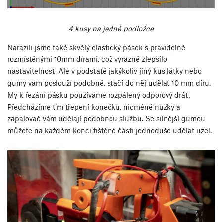
4 kusy na jedné podložce
Narazili jsme také skvělý elastický pásek s pravidelně
rozmístěnými 10mm dírami, což výrazně zlepšilo
nastavitelnost. Ale v podstatě jakýkoliv jiný kus látky nebo
gumy vám poslouží podobně, stačí do něj udělat 10 mm díru.
My k řezání pásku používáme rozpálený odporový drát.
Předcházíme tím třepení konečků, nicméně nůžky a
zapalovač vám udělají podobnou službu. Se silnější gumou
můžete na každém konci tištěné části jednoduše udělat uzel.