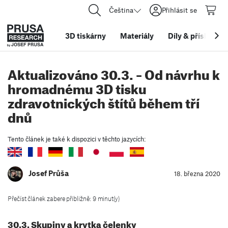
Čeština
Přihlásit se
3D tiskárny
Materiály
Díly
&
příslušens
Aktualizováno 30.3. – Od návrhu k
hromadnému 3D tisku
zdravotnických štítů během tří
dnů
Tento článek je také k dispozici v těchto jazycích:
Josef Průša
18. března 2020
Přečíst článek zabere přibližně: 9 minut(y)
30.3. Skupiny a krytka čelenky