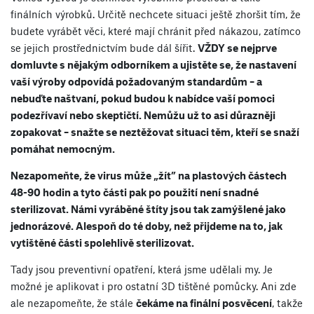
finálních výrobků. Určitě nechcete situaci ještě zhoršit tím, že
budete vyrábět věci, které mají chránit před nákazou, zatímco
se jejich prostřednictvím bude dál šířit.
VŽDY se nejprve
domluvte s nějakým odborníkem a ujistěte se, že nastavení
vaší výroby odpovídá požadovaným standardům – a
nebuďte naštvaní, pokud budou k nabídce vaší pomoci
podezřívaví nebo skeptičtí. Nemůžu už to asi důrazněji
zopakovat – snažte se neztěžovat situaci těm, kteří se snaží
pomáhat nemocným.
Nezapomeňte, že virus může „žít” na plastových částech
48-90 hodin a tyto části pak po použití není snadné
sterilizovat. Námi vyráběné štíty jsou tak zamýšlené jako
jednorázové. Alespoň do té doby, než přijdeme na to, jak
vytištěné části spolehlivě sterilizovat.
Tady jsou preventivní opatření, která jsme udělali my. Je
možné je aplikovat i pro ostatní 3D tištěné pomůcky. Ani zde
ale nezapomeňte, že stále
čekáme na finální posvěcení
, takže