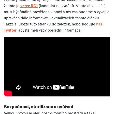
že toto je
verze RC1
(kandidát na vydání). V tuto chvíli ještě
musí být finálně prověřena v praxi a my vás budeme o vývoji a
úpravách dále informovat v aktualizacích tohoto článku.
Takže si uložte tuto stránku do záložek, nebo sledujte
náš
Twitter
, abyste měli vždy poslední informace.
Bezpečnost, sterilizace a ověření
Velkou výzvou je sterilnost výrobního prostředí a také