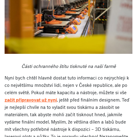
Části ochranného štítu tisknuté na naší farmě
Nyní bych chtěl hlavně dostat tuto informaci co nejrychleji k
co největšímu množství lidí, nejen v České republice, ale po
celém světě. Pokud máte kapacitu a nástroje, můžete si vše
začít připravovat už nyní
, ještě před finálním designem. Teď
je nejlepší chvíle na to vyladit svou tiskárnu a zásobit se
materiálem, tak abyste mohli začít tisknout hned, jakmile
vydáme finální model. Myslím, že většina dílen a labů bude
mít všechny potřebné nástroje k dispozici – 3D tiskárnu,
laserový plotr a nůžky. To je opravdu všechno! Nezapomeňte,