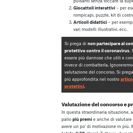
pulsanti senza toccare la supe
Giocattoli interattivi
– per es
rompicapi, puzzle, kit di costru
Articoli didattici
– per esempio
vari modelli illustrativi, ecc.
Si prega di
non partecipare al co
protettivo contro il coronavirus
.
essere più dannose che utili e cont
invece di combatterla. Ignoreremo 
valutazione del concorso. Si prega
più approfondita nel nostro
artico
protettivi
.
Valutazione del concorso e p
In questa straordinaria situazione,
palio
più premi
e anche di valutare 
avere un po’ di motivazione in più. 