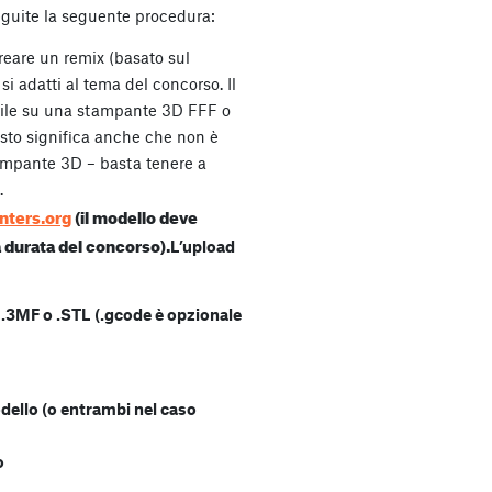
seguite la seguente procedura:
reare un remix (basato sul
si adatti al tema del concorso. Il
ile su una stampante 3D FFF o
sto significa anche che non è
ampante 3D – basta tenere a
.
nters.org
(il modello deve
 durata del concorso).
L’upload
.3MF o .STL (.gcode è opzionale
dello (o entrambi nel caso
o