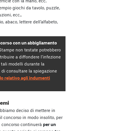
rficie con la mano, ecc.
empio giochi da tavolo, puzzle,
zioni, ecc..
, abaco, lettere dell’alfabeto,
ncorso con un abbigliamento
 Stampe non testate potrebbero
ribuire a diffondere l’infezione
tali modelli durante la
 di consultare la spiegazione
lo relativo agli indumenti
remi
 abbiamo deciso di mettere in
il concorso in modo insolito, per
Il concorso continuerà
per un