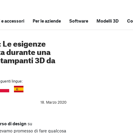
e accessori
Per le aziende
Software
Modelli 3D
Co
: Le esigenze
ita durante una
stampanti 3D da
guenti lingue:
18. Marzo 2020
rso di design
su
avevamo promesso di fare qualcosa