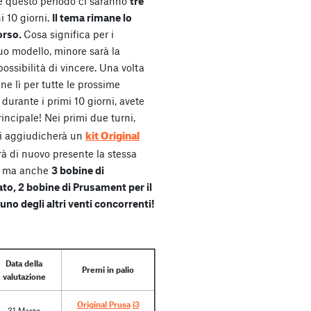
te questo periodo ci saranno
tre
i 10 giorni.
Il tema rimane lo
orso.
Cosa significa per i
 tuo modello, minore sarà la
ossibilità di vincere. Una volta
ane lì per tutte le prossime
durante i primi 10 giorni, avete
rincipale! Nei primi due turni,
kit Original
si aggiudicherà un
arà di nuovo presente la stessa
, ma anche
3 bobine di
to, 2 bobine di Prusament per il
uno degli altri venti concorrenti!
Data della
Premi in palio
valutazione
Original Prusa
i3
31 Marzo