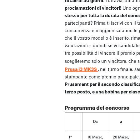
totale di 30 giorni
. Tuttavia, duran
proclamazioni di vincitori
! Uno ogn
stesso per tutta la durata del conc
partecipanti? Prima ti iscrivi con il
concorrenza e maggiori saranno le p
che il vostro modello è inserito, rim
valutazioni – quindi se vi candidate 
tre possibilità di vincere il premio p
sceglieremo solo un vincitore, che 
Prusa i3 MK3S
, nel turno finale, s
stampante come premio principale
Prusament per il secondo classifica
terzo posto, e una bobina per ciasc
Programma del concorso
Da
a
1°
18 Marzo,
28 Marzo,