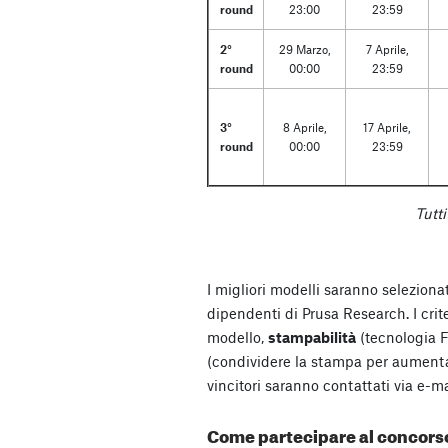
round
23:00
23:59
2°
29 Marzo,
7 Aprile,
round
00:00
23:59
3°
8 Aprile,
17 Aprile,
round
00:00
23:59
Tutti
I migliori modelli saranno selezion
dipendenti di Prusa Research. I crite
modello,
stampabilità
(tecnologia 
(condividere la stampa per aumenta
vincitori saranno contattati via e-ma
Come partecipare al concors