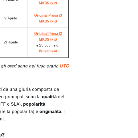
MK3S (kit)
Original Prusa i3
9 Aprile
MK3S (kit)
Original Prusa i3
MK3S (kit)
21 Aprile
e 25 bobine di
Prusament
 gli orari sono nel fuso orario
UTC
ati da una giuria composta da
ri principali sono la
qualità
del
FFF o SLA),
popolarità
re la popolarità) e
originalità
. I
il.
o?