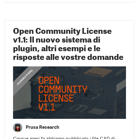
Open Community License
v1.1: Il nuovo sistema di
plugin, altri esempi e le
risposte alle vostre domande
,
IN PRIMO PIANO
GUIDE
Prusa Research
Cinque mesi fa abbiamo pubblicato i file CAD di