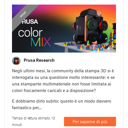
,
GUIDE
GUIDE
Prusa Research
Negli ultimi mesi, la community della stampa 3D si è
interrogata su una questione molto interessante: e se
una stampante multimateriale non fosse limitata ai
colori fisicamente caricati e a disposizione?
E dobbiamo dirlo subito: questo è un modo davvero
fantastico per…
Tempo di lettura stimato: 13
Per saperne di più
minuti