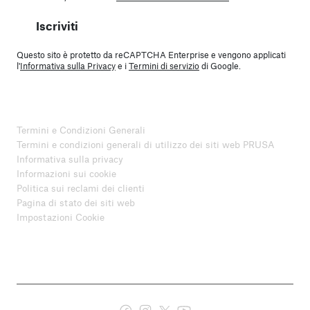
Iscriviti
Questo sito è protetto da reCAPTCHA Enterprise e vengono applicati
l'
Informativa sulla Privacy
e i
Termini di servizio
di Google.
Termini e Condizioni Generali
Termini e condizioni generali di utilizzo dei siti web PRUSA
Informativa sulla privacy
Informazioni sui cookie
Politica sui reclami dei clienti
Pagina di stato dei siti web
Impostazioni Cookie