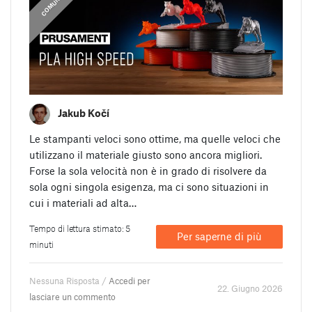
COMUNICATI
COMUNICATI
Jakub Kočí
Le stampanti veloci sono ottime, ma quelle veloci che
utilizzano il materiale giusto sono ancora migliori.
Forse la sola velocità non è in grado di risolvere da
sola ogni singola esigenza, ma ci sono situazioni in
cui i materiali ad alta…
Tempo di lettura stimato: 5
Per saperne di più
minuti
Nessuna Risposta /
Accedi per
22. Giugno 2026
lasciare un commento