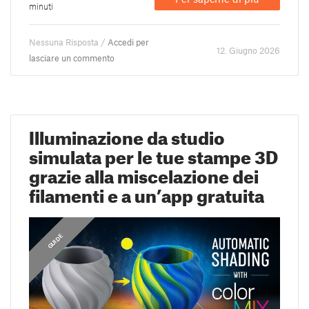
minuti
Nessuna Risposta /
Accedi per
12. Giugno 2026
lasciare un commento
Illuminazione da studio
simulata per le tue stampe 3D
grazie alla miscelazione dei
filamenti e a un’app gratuita
CONSIGLI DI STAMPA
,
GUIDE