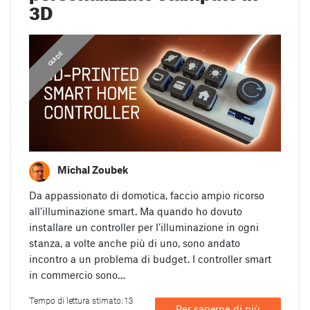
3D
CONSIGLI DI STAMPA
,
GUIDE
Michal Zoubek
Da appassionato di domotica, faccio ampio ricorso
all’illuminazione smart. Ma quando ho dovuto
installare un controller per l’illuminazione in ogni
stanza, a volte anche più di uno, sono andato
incontro a un problema di budget. I controller smart
in commercio sono…
Tempo di lettura stimato: 13
Per saperne di più