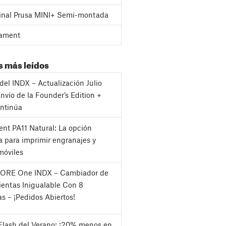
inal Prusa MINI+ Semi-montada
ament
s más leídos
del INDX – Actualización Julio
nvío de la Founder’s Edition +
ntinúa
nt PA11 Natural: La opción
a para imprimir engranajes y
móviles
CORE One INDX – Cambiador de
entas Inigualable Con 8
as – ¡Pedidos Abiertos!
Flash del Verano: ¡20% menos en