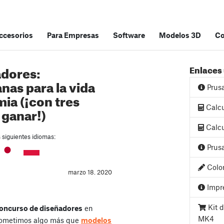
accesorios
Para Empresas
Software
Modelos 3D
C
adores:
Enlaces 
nas para la vida
Prus
ia (¡con tres
Calcu
 ganar!)
Calcu
s siguientes idiomas:
Prusa
Color
marzo 18. 2020
Impre
Kit d
oncurso de diseñadores
en
MK4
prometimos algo más que
modelos