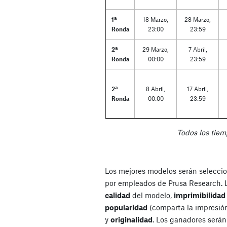
1ª
18 Marzo,
28 Marzo,
Ronda
23:00
23:59
2ª
29 Marzo,
7 Abril,
Ronda
00:00
23:59
2ª
8 Abril,
17 Abril,
Ronda
00:00
23:59
Todos los tiem
Los mejores modelos serán selecci
por empleados de Prusa Research. Lo
calidad
del modelo,
imprimibilidad
popularidad
(comparta la impresió
y
originalidad
. Los ganadores serán