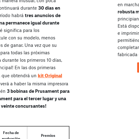
a manera inusual, con poca
en marcha 
continuará durante
30 días en
robusta 
eríodo habrá
tres anuncios de
principian
ma permanece igual durante
Está disp
 significa para los
e imprimir
stule con su modelo, menos
permitién
s de ganar. Una vez que su
completam
 para todas las próximas
fabricada 
ta durante los primeros 10 días,
incipal! En las dos primeras
kit Original
r, que obtendrá un
volverá a haber la misma impresora
bién
3 bobinas de Prusament para
ment para el tercer lugar y una
s veinte concursantes!
Fecha de
Premios
evaluación