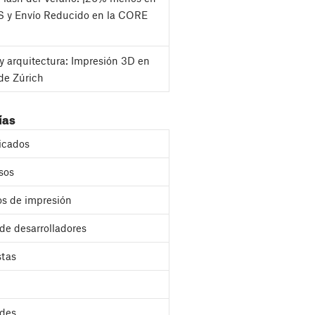
S y Envío Reducido en la CORE
y arquitectura: Impresión 3D en
de Zúrich
ías
cados
sos
s de impresión
 de desarrolladores
stas
des