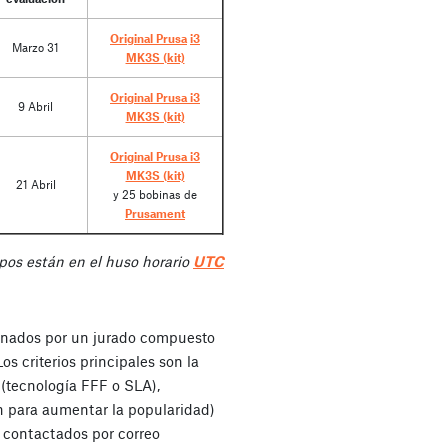
Original Prusa
i3
Marzo 31
MK3S (kit)
Original Prusa i3
9 Abril
MK3S (kit)
Original Prusa i3
MK3S (kit)
21 Abril
y 25 bobinas de
Prusament
pos están en el huso horario
UTC
onados por un jurado compuesto
s criterios principales son la
(tecnología FFF o SLA),
n para aumentar la popularidad)
 contactados por correo