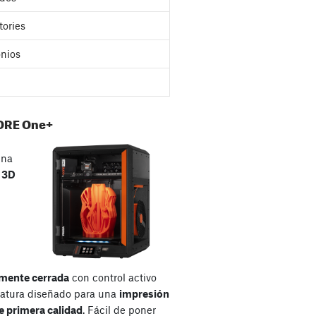
tories
nios
ORE One+
una
a
3D
mente cerrada
con control activo
atura diseñado para una
impresión
e primera calidad
. Fácil de poner