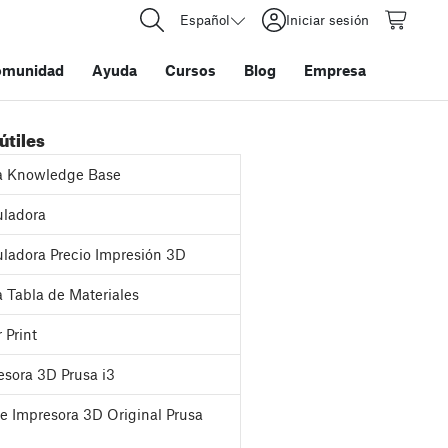
Español
Iniciar sesión
omunidad
Ayuda
Cursos
Blog
Empresa
útiles
a Knowledge Base
ladora
ladora Precio Impresión 3D
 Tabla de Materiales
 Print
sora 3D Prusa i3
e Impresora 3D Original Prusa