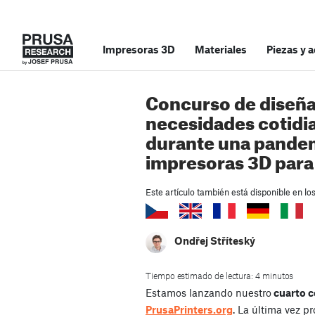
Impresoras 3D
Materiales
Piezas y 
Concurso de diseñ
necesidades cotidia
durante una pandem
impresoras 3D para
Este artículo también está disponible en lo
Ondřej Stříteský
Tiempo estimado de lectura: 4 minutos
Estamos lanzando nuestro
cuarto c
PrusaPrinters.org
. La última vez 