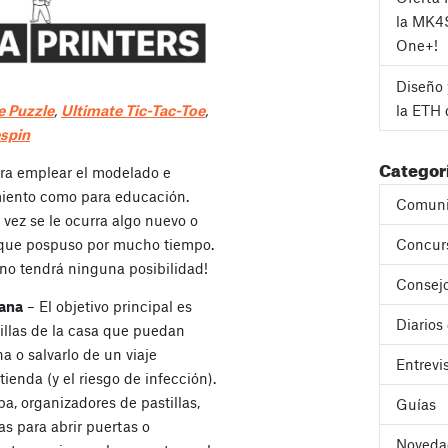
la MK4
One+!
Diseño 
e Puzzle
,
Ultimate Tic-Tac-Toe
,
la ETH 
spin
Categor
ra emplear el modelado e
miento como para educación.
Comuni
 vez se le ocurra algo nuevo o
 que pospuso por mucho tiempo.
Concur
a no tendrá ninguna posibilidad!
Consejo
iana
– El objetivo principal es
Diarios
illas de la casa que puedan
a o salvarlo de un viaje
Entrevi
ienda (y el riesgo de infección).
pa, organizadores de pastillas,
Guías
as para abrir puertas o
Noveda