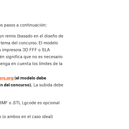
los pasos a continuación:
un remix (basado en el diseño de
l tema del concurso. El modelo
a impresora 3D FFF o SLA
én significa que no es necesario
tenga en cuenta los límites de la
ers.org
(el modelo debe
ón del concurso).
La subida debe
MF o .STL (.gcode es opcional
o (o ambos en el caso ideal)