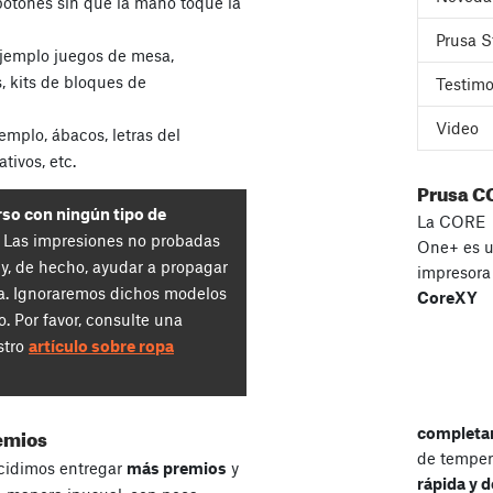
botones sin que la mano toque la
Prusa S
jemplo juegos de mesa,
 kits de bloques de
Testimo
Video
emplo, ábacos, letras del
tivos, etc.
Prusa C
rso con ningún tipo de
La CORE
. Las impresiones no probadas
One+ es 
y, de hecho, ayudar a propagar
impresor
la. Ignoraremos dichos modelos
CoreXY
. Por favor, consulte una
stro
artículo sobre ropa
emios
completa
de temper
ecidimos entregar
más premios
y
rápida y d