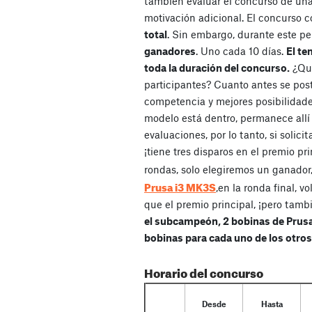
también evaluar el concurso de un
motivación adicional. El concurso 
total
. Sin embargo, durante este p
ganadores
. Uno cada 10 días.
El te
toda la duración del concurso.
¿Qué
participantes? Cuanto antes se po
competencia y mejores posibilidade
modelo está dentro, permanece allí
evaluaciones, por lo tanto, si solici
¡tiene tres disparos en el premio pr
rondas, solo elegiremos un ganado
Prusa i3 MK3S
,en la ronda final, 
que el premio principal, ¡pero tam
el subcampeón, 2 bobinas de Prusa
bobinas para cada uno de los otro
Horario del concurso
Desde
Hasta