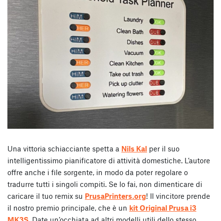
Una vittoria schiacciante spetta a
Nils Kal
per il suo
intelligentissimo pianificatore di attività domestiche. L’autore
offre anche i file sorgente, in modo da poter regolare o
tradurre tutti i singoli compiti. Se lo fai, non dimenticare di
caricare il tuo remix su
PrusaPrinters.org
! Il vincitore prende
il nostro premio principale, che è un
kit Original Prusa i3
MK3S
. Date un’occhiata ad altri modelli utili dello stesso