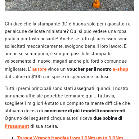
Chi dice che la stampante 3D è buona solo per i giocattoli e
per alcune delicate miniature? Qui si può vedere una roba
pratica piuttosto pesante! Anche se tutti gli accessori sono
sollecitati meccanicamente, svolgono bene il loro lavoro. E
anche se si rompono, è sempre possibile stamparle
velocemente di nuovo, magari anche più forti o comunque
e-shop
migliorate. L’
autore
vince un
voucher per il nostro
dal valore di $100 con spese di spedizione incluse.
Tutti i premi principali sono stati assegnati, quindi il nostro
annuncio ufficiale potrebbe terminare qui… Tuttavia,
scegliere i migliori è stato un compito talmente difficile che
abbiamo deciso di
conoscere di più i modelli concorrenti.
Ognuno dei seguenti cinque autori riceve
due bobine di
Prusament
di sua scelta.
Torque Wrench Handles from 1.0Nm up to 3.0Nm
,