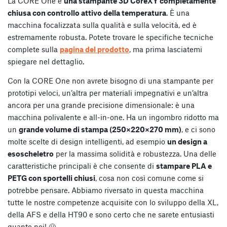
La CORE One è
una stampante 3D CoreXY completamente
chiusa con controllo attivo della temperatura
. È una
macchina focalizzata sulla qualità e sulla velocità, ed è
estremamente robusta. Potete trovare le specifiche tecniche
complete sulla
pagina del prodotto
, ma prima lasciatemi
spiegare nel dettaglio.
Con la CORE One non avrete bisogno di una stampante per
prototipi veloci, un’altra per materiali impegnativi e un’altra
ancora per una grande precisione dimensionale: è una
macchina polivalente e all-in-one. Ha un ingombro ridotto ma
un
grande volume di stampa (250×220×270 mm)
, e ci sono
molte scelte di design intelligenti, ad esempio
un design a
esoscheletro
per la massima solidità e robustezza. Una delle
caratteristiche principali è che consente di
stampare PLA e
PETG con sportelli chiusi
, cosa non così comune come si
potrebbe pensare. Abbiamo riversato in questa macchina
tutte le nostre competenze acquisite con lo sviluppo della XL,
della AFS e della HT90 e sono certo che ne sarete entusiasti
quanto noi! 🙂