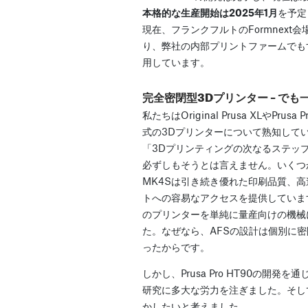
本格的な生産開始は2025年1月
を予定
現在、フランクフルトのFormnext
り、弊社の内部プリントファームでも
用しています。
完全密閉型3Dプリンター – で
私たちはOriginal Prusa XLやPrus
式の3Dプリンターについて熟知してい
「3Dプリンティングの次なるステッ
必ずしもそうとは言えません。いくつ
MK4Sは引き続き優れた印刷品質、
トへの容易なアクセスを提供していま
のプリンターを単純に量産向けの機械
た。なぜなら、AFSの設計は個別に
ったからです。
しかし、Prusa Pro HT90の開
研究に多大な労力を注ぎました。そし
かしたいと考えました。