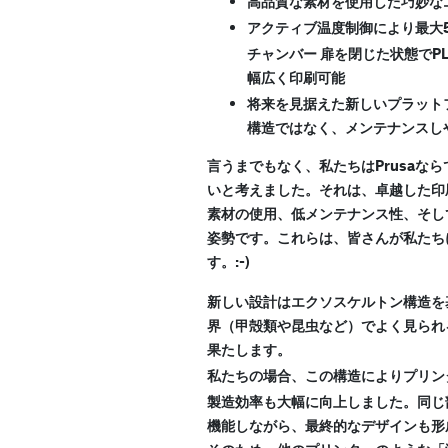
高品質な素材を使用した巧妙な
アクティブ温度制御により最大5
チャンバー
扉を閉じた状態でPL
幅広く印刷可能
将来を見据えた新しいプラット
構造ではなく、メンテナンスし
言うまでもなく、私たちはPrusaな
いと考えました。それは、卓越した印
素材の使用、低メンテナンス性、そし
姿勢です。これらは、皆さんが私たち
す。:-)
エクソスケルトン構造
新しい設計は
を
界（甲殻類や昆虫など）でよく見られ
果たします。
プリン
私たちの場合、この構造により
製造効率も大幅に向上
しました。同じ
機能しながら、最終的なデザインも形