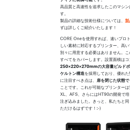
高品質と高速性を追求したこのマシン
す。
製品の詳細な技術仕様については、
製
ずは詳しくご紹介いたします！
CORE Oneを使用すれば、速いプ
しい素材に対応するプリンター、高い
別々に用意する必要はありません。こ
すべてをカバーします。設置面積はコ
250×220×270mmの大容量ビルド
ケルトン構造
を採用しており、優れた
に注目すべき点は、
扉を閉じた状態でも
ことです。これが可能なプリンターは
XL、AFS、さらにはHT90の開発
注ぎ込みました。きっと、私たちと同
ただけるはずです！:-)