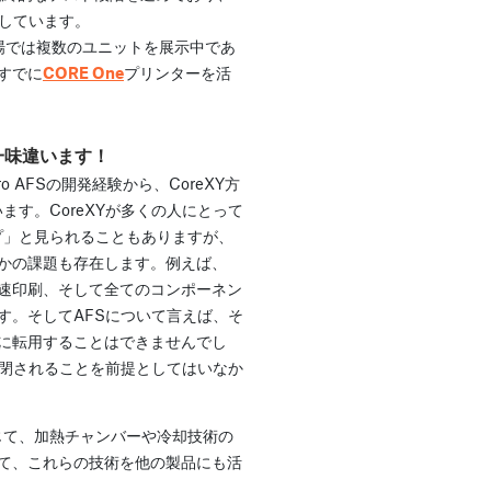
しています。
会場では複数のユニットを展示中であ
すでに
CORE One
プリンターを活
も一味違います！
a Pro AFSの開発経験から、CoreXY方
ます。CoreXYが多くの人にとって
プ」と見られることもありますが、
かの課題も存在します。例えば、
高速印刷、そして全てのコンポーネン
す。そしてAFSについて言えば、そ
に転用することはできませんでし
密閉されることを前提としてはいなか
発を通じて、加熱チャンバーや冷却技術の
て、これらの技術を他の製品にも活