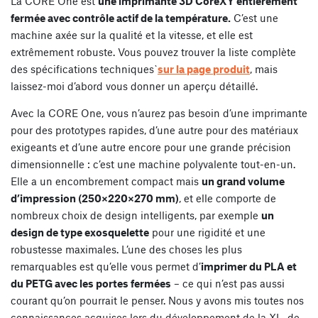
La CORE One est
une imprimante 3D CoreXY entièrement
fermée avec contrôle actif de la température.
C’est une
machine axée sur la qualité et la vitesse, et elle est
extrêmement robuste. Vous pouvez trouver la liste complète
des spécifications techniques`
sur la page produit
, mais
laissez-moi d’abord vous donner un aperçu détaillé.
Avec la CORE One, vous n’aurez pas besoin d’une imprimante
pour des prototypes rapides, d’une autre pour des matériaux
exigeants et d’une autre encore pour une grande précision
dimensionnelle : c’est une machine polyvalente tout-en-un.
Elle a un encombrement compact mais
un grand volume
d’impression (250×220×270 mm)
, et elle comporte de
nombreux choix de design intelligents, par exemple
un
design de type exosquelette
pour une rigidité et une
robustesse maximales. L’une des choses les plus
remarquables est qu’elle vous permet d’
imprimer du PLA et
du PETG avec les portes fermées
– ce qui n’est pas aussi
courant qu’on pourrait le penser. Nous y avons mis toutes nos
connaissances acquises lors du développement de la XL, de