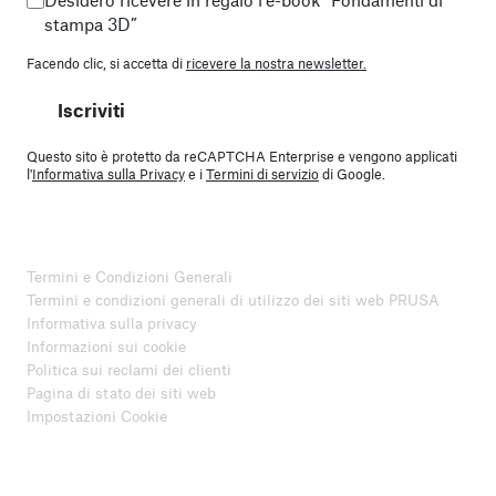
stampa 3D”
Facendo clic, si accetta di
ricevere la nostra newsletter.
Iscriviti
Questo sito è protetto da reCAPTCHA Enterprise e vengono applicati
l'
Informativa sulla Privacy
e i
Termini di servizio
di Google.
Termini e Condizioni Generali
Termini e condizioni generali di utilizzo dei siti web PRUSA
Informativa sulla privacy
Informazioni sui cookie
Politica sui reclami dei clienti
Pagina di stato dei siti web
Impostazioni Cookie