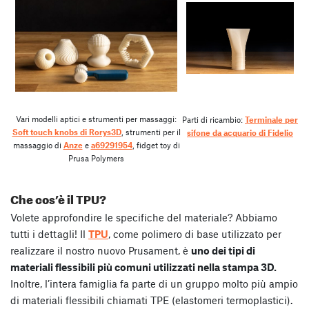
Vari modelli aptici e strumenti per massaggi:
Parti di ricambio:
Terminale per
Soft touch knobs di Rorys3D
, strumenti per il
sifone da acquario di Fidelio
massaggio di
Anze
e
a69291954
, fidget toy di
Prusa Polymers
Che cos’è il TPU?
Volete approfondire le specifiche del materiale? Abbiamo
tutti i dettagli! Il
TPU
, come polimero di base utilizzato per
realizzare il nostro nuovo Prusament, è
uno dei tipi di
materiali flessibili più comuni utilizzati nella stampa 3D.
Inoltre, l’intera famiglia fa parte di un gruppo molto più ampio
di materiali flessibili chiamati TPE (elastomeri termoplastici).