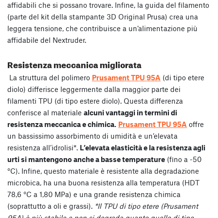
affidabili che si possano trovare. Infine, la guida del filamento
(parte del kit della stampante 3D Original Prusa) crea una
leggera tensione, che contribuisce a un’alimentazione più
affidabile del Nextruder.
Resistenza meccanica migliorata
La struttura del polimero
Prusament TPU 95A
(di tipo etere
diolo) differisce leggermente dalla maggior parte dei
filamenti TPU (di tipo estere diolo). Questa differenza
conferisce al materiale
alcuni vantaggi in termini di
resistenza meccanica e chimica.
Prusament TPU 95A
offre
un bassissimo assorbimento di umidità e un’elevata
resistenza all’idrolisi*.
L’elevata elasticità e la resistenza agli
urti si mantengono anche a basse temperature
(fino a -50
°C). Infine, questo materiale è resistente alla degradazione
microbica, ha una buona resistenza alla temperatura (HDT
78,6 °C a 1,80 MPa) e una grande resistenza chimica
(soprattutto a oli e grassi).
*Il TPU di tipo etere (Prusament
95A) è più stabile e non si degrada quanto quello di tipo