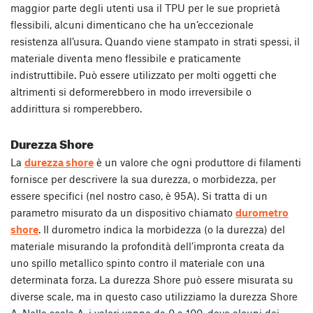
maggior parte degli utenti usa il TPU per le sue proprietà
flessibili, alcuni dimenticano che ha un’eccezionale
resistenza all’usura. Quando viene stampato in strati spessi, il
materiale diventa meno flessibile e praticamente
indistruttibile. Può essere utilizzato per molti oggetti che
altrimenti si deformerebbero in modo irreversibile o
addirittura si romperebbero.
Durezza Shore
La
durezza shore
è un valore che ogni produttore di filamenti
fornisce per descrivere la sua durezza, o morbidezza, per
essere specifici (nel nostro caso, è 95A). Si tratta di un
parametro misurato da un dispositivo chiamato
durometro
shore
. Il durometro indica la morbidezza (o la durezza) del
materiale misurando la profondità dell’impronta creata da
uno spillo metallico spinto contro il materiale con una
determinata forza. La durezza Shore può essere misurata su
diverse scale, ma in questo caso utilizziamo la durezza Shore
A. Nella scala A, i valori vanno da 0 a 100, dove alcuni dei