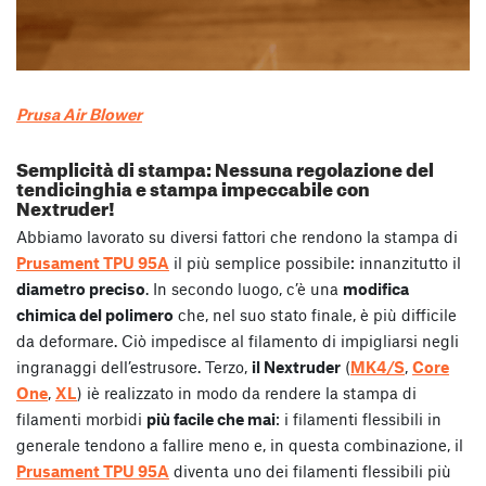
Prusa Air Blower
Semplicità di stampa: Nessuna regolazione del
tendicinghia e stampa impeccabile con
Nextruder!
Abbiamo lavorato su diversi fattori che rendono la stampa di
Prusament TPU 95A
il più semplice possibile: innanzitutto il
diametro preciso
. In secondo luogo, c’è una
modifica
chimica del polimero
che, nel suo stato finale, è più difficile
da deformare. Ciò impedisce al filamento di impigliarsi negli
ingranaggi dell’estrusore. Terzo,
il Nextruder
(
MK4/S
,
Core
One
,
XL
) iè realizzato in modo da rendere la stampa di
filamenti morbidi
più facile che mai
: i filamenti flessibili in
generale tendono a fallire meno e, in questa combinazione, il
Prusament TPU 95A
diventa uno dei filamenti flessibili più