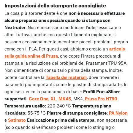
Impostazioni della stampante consigliate
La cosa più sorprendente è che
non è necessario effettuare
alcuna preparazione speciale quando si stampa con
Nextruder
. Non è necessario modificare l’idler, essiccare o
altro. Tuttavia, anche con questo filamento migliorato, si
possono occasionalmente incontrare piccoli problemi, proprio
come con il PLA. Per questi casi, abbiamo creato un
articolo
sulla guida online di Prusa
, che copre l’intera procedura di
stampa e la risoluzione dei problemi del Prusament TPU 95A.
Non dimenticate di consultarlo prima della stampa. Inoltre,
potete controllare la
Tabella dei materiali
, dove troverete i
parametri più importanti, come le piastre di stampa adatte. In
ogni caso, ecco la panoramica di base:
Profili PrusaSlicer
supportati
:
Core One
,
XL
,
MK4S
, MK4,
Prusa Pro HT90
Temperatura ugello:
220-240 °C
Temperatura piano
riscaldato:
55-75 °C
Piastre di stampa consigliate:
PA Nylon
e
Satinato
Essiccazione prima della stampa:
non necessaria
(solo quando si verificano problemi come lo stringing o