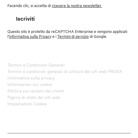
Facendo clic, si accetta di
ricevere la nostra newsletter.
Iscriviti
Questo sito è protetto da reCAPTCHA Enterprise e vengono applicati
l'
Informativa sulla Privacy
e i
Termini di servizio
di Google.
Termini e Condizioni Generali
Termini e condizioni generali di utilizzo dei siti web PRUSA
Informativa sulla privacy
Informazioni sui cookie
Politica sui reclami dei clienti
Pagina di stato dei siti web
Impostazioni Cookie