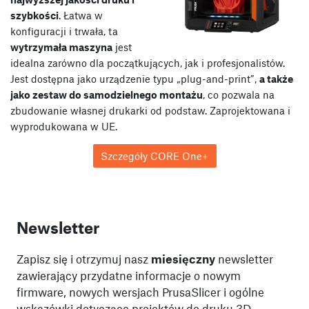
szybkości
. Łatwa w
konfiguracji i trwała, ta
wytrzymała maszyna
jest
idealna zarówno dla początkujących, jak i profesjonalistów.
Jest dostępna jako urządzenie typu „plug-and-print”,
a także
jako zestaw do samodzielnego montażu
, co pozwala na
zbudowanie własnej drukarki od podstaw. Zaprojektowana i
wyprodukowana w UE.
Szczegóły CORE One+
Newsletter
Zapisz się i otrzymuj nasz
miesięczny
newsletter
zawierający przydatne informacje o nowym
firmware, nowych wersjach PrusaSlicer i ogólne
wskazówki dotyczące projektów do druku 3D.