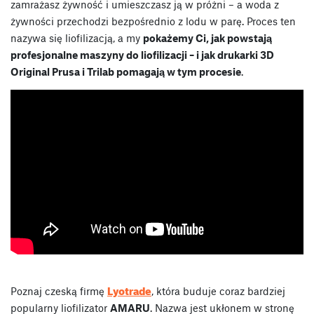
zamrażasz żywność i umieszczasz ją w próżni – a woda z
żywności przechodzi bezpośrednio z lodu w parę. Proces ten
nazywa się liofilizacją, a my
pokażemy Ci, jak powstają
profesjonalne maszyny do liofilizacji – i jak drukarki 3D
Original Prusa i Trilab pomagają w tym procesie
.
Lyotrade
Poznaj czeską firmę
, która buduje coraz bardziej
popularny liofilizator
AMARU
. Nazwa jest ukłonem w stronę