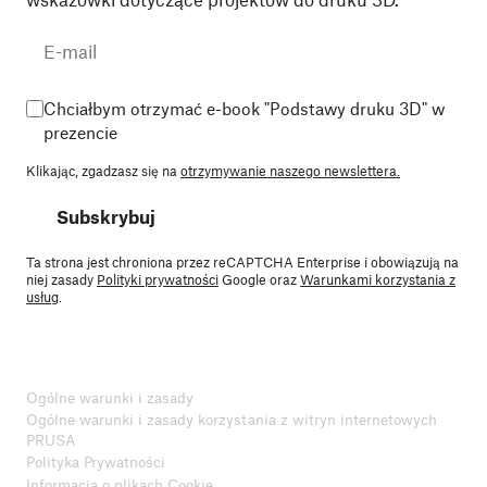
Chciałbym otrzymać e-book "Podstawy druku 3D" w
prezencie
Klikając, zgadzasz się na
otrzymywanie naszego newslettera.
Subskrybuj
Ta strona jest chroniona przez reCAPTCHA Enterprise i obowiązują na
niej zasady
Polityki prywatności
Google oraz
Warunkami korzystania z
usług
.
Ogólne warunki i zasady
Ogólne warunki i zasady korzystania z witryn internetowych
PRUSA
Polityka Prywatności
Informacja o plikach Cookie