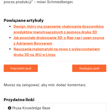
proces produkcji” – mówi Schmiedberger.
Powiązane artykuły
Design, który ma znaczenie: skalowanie dozowników
produktów menstruacyjnych z pomocą druku 3D
Jak powstało drukowanie 3D: o Rep-rap i open source
z Adrianem Bowyerem
Nauczanie matematyki na nowo z wykorzystaniem
druku 3D na JKU w Linzu
Poprzedni post
Następny post
Musisz się
zalogować
, aby móc dodać komentarz.
Przydatne linki
Prusa Knowledge Base