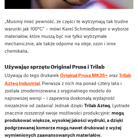
„Musimy mieć pewność, że części te wytrzymają tak trudne
warunki jak 100°C” – mówi Karel Schmiedberger o wyborze
materiałów, które muszą być nie tylko wytrzymałe
mechanicznie, ale także odporne na oleje, ozon i inne
chemikalia.
Używając sprzętu Original Prusa i Trilab
Original Prusa MK3S+
Trilab
Używają do tego drukarek
oraz
Azteq Industrial
. Pierwsza z nich ma ponad cztery lata i
została zmodernizowana z oryginalnego modelu do
najnowszej wersji – i zapewnia doskonałą wydajność
niezależnie od zadania! Jednak dzięki
Trilab Azteq
, Lyotrade
znacznie rozszerzył swoje możliwości produkcyjne:
mogą
produkować większe, wysokiej jakości wydruki, a dzięki
podgrzewanej komorze mogą nawet drukować z wyżej
wymienionych zaawansowanych materiałów
.