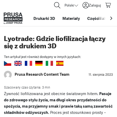
Polski
Zaloguj
Drukarki 3D
Materiały
Części i akcesor
Lyotrade: Gdzie liofilizacja łączy
się z drukiem 3D
Ten artykuł jest również dostępny w innych językach:
Prusa Research Content Team
11. sierpnia 2023
Szacowany czas czytania: 3 min
Żywność liofilizowana jest obecnie światowym hitem.
Pasuje
do zdrowego stylu życia, ma długi okres przydatności do
spożycia, ma przyjemny smak i prawie taką samą zawartość
składników odżywczych.
Proces jest stosunkowo prosty –