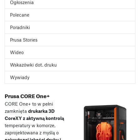
Ogłoszenia
Polecane
Poradniki
Prusa Stories
Wideo
Wskazówki dot. druku
Wywiady
Prusa CORE One+
CORE One+ to w pełni
zamknięta
drukarka 3D
CoreXY z aktywną kontrolą
temperatury w komorze,
zaprojektowana z myślą o
najwyższej jakości druku i