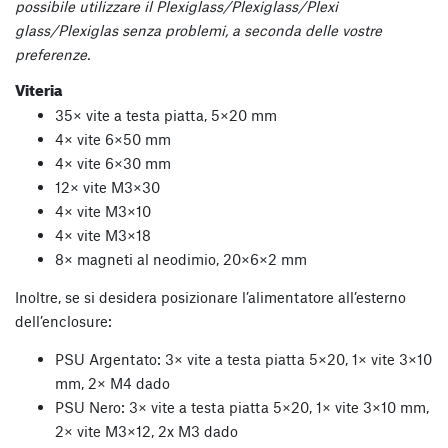
possibile utilizzare il Plexiglass/Plexiglass/Plexi
glass/Plexiglas senza problemi, a seconda delle vostre
preferenze.
Viteria
35× vite a testa piatta, 5×20 mm
4× vite 6×50 mm
4× vite 6×30 mm
12× vite M3×30
4× vite M3×10
4× vite M3×18
8× magneti al neodimio, 20×6×2 mm
Inoltre, se si desidera posizionare l’alimentatore all’esterno
dell’enclosure:
PSU Argentato: 3× vite a testa piatta 5×20, 1× vite 3×10
mm, 2× M4 dado
PSU Nero: 3× vite a testa piatta 5×20, 1× vite 3×10 mm,
2× vite M3×12, 2x M3 dado