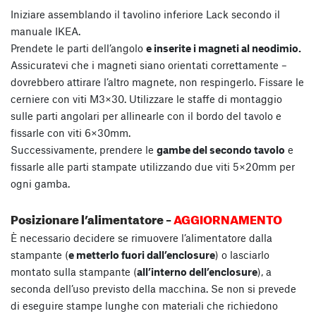
Iniziare assemblando il tavolino inferiore Lack secondo il
manuale IKEA.
Prendete le parti dell’angolo
e inserite i magneti al neodimio.
Assicuratevi che i magneti siano orientati correttamente –
dovrebbero attirare l’altro magnete, non respingerlo. Fissare le
cerniere con viti M3×30. Utilizzare le staffe di montaggio
sulle parti angolari per allinearle con il bordo del tavolo e
fissarle con viti 6×30mm.
Successivamente, prendere le
gambe del secondo tavolo
e
fissarle alle parti stampate utilizzando due viti 5×20mm per
ogni gamba.
Posizionare l’alimentatore –
AGGIORNAMENTO
È necessario decidere se rimuovere l’alimentatore dalla
stampante (
e metterlo fuori dall’enclosure
) o lasciarlo
montato sulla stampante (
all’interno dell’enclosure
), a
seconda dell’uso previsto della macchina. Se non si prevede
di eseguire stampe lunghe con materiali che richiedono