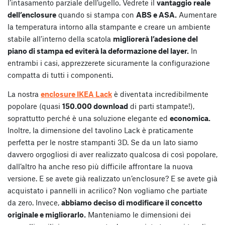
l’intasamento parziale dell’ugello. Vedrete il
vantaggio reale
dell’enclosure
quando si stampa con
ABS e ASA.
Aumentare
la temperatura intorno alla stampante e creare un ambiente
stabile all’interno della scatola
migliorerà l’adesione del
piano di stampa ed eviterà la deformazione del layer.
In
entrambi i casi, apprezzerete sicuramente la configurazione
compatta di tutti i componenti.
La nostra
enclosure IKEA Lack
è diventata incredibilmente
popolare (quasi
150.000 download
di parti stampate!),
soprattutto perché è una soluzione elegante ed
economica.
Inoltre, la dimensione del tavolino Lack è praticamente
perfetta per le nostre stampanti 3D. Se da un lato siamo
davvero orgogliosi di aver realizzato qualcosa di così popolare,
dall’altro ha anche reso più difficile affrontare la nuova
versione. E se avete già realizzato un’enclosure? E se avete già
acquistato i pannelli in acrilico? Non vogliamo che partiate
da zero. Invece,
abbiamo deciso di modificare il concetto
originale e migliorarlo.
Manteniamo le dimensioni dei