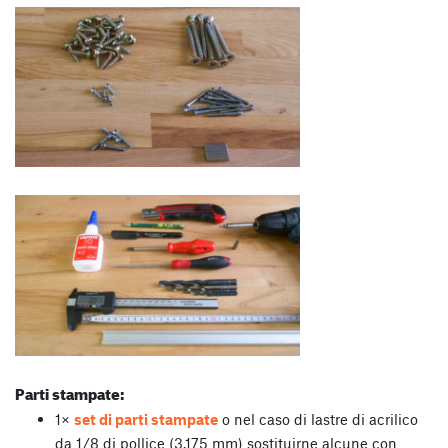
Parti stampate:
1×
set di parti stampate
o nel caso di lastre di acrilico
da 1/8 di pollice (3.175 mm) sostituirne alcune con