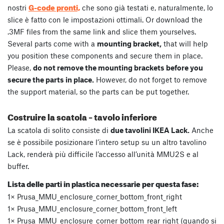
G-code pronti,
nostri
che sono già testati e, naturalmente, lo
slice è fatto con le impostazioni ottimali. Or download the
.3MF files from the same link and slice them yourselves.
Several parts come with a
mounting bracket,
that will help
you position these components and secure them in place.
Please,
do not remove the mounting brackets before you
secure the parts in place.
However, do not forget to remove
the support material, so the parts can be put together.
Costruire la scatola – tavolo inferiore
La scatola di solito consiste di
due tavolini IKEA Lack.
Anche
se è possibile posizionare l’intero setup su un altro tavolino
Lack, renderà più difficile l’accesso all’unità MMU2S e al
buffer.
Lista delle parti in plastica necessarie per questa fase:
1× Prusa_MMU_enclosure_corner_bottom_front_right
1× Prusa_MMU_enclosure_corner_bottom_front_left
1× Prusa_MMU_enclosure_corner_bottom_rear_right (quando si