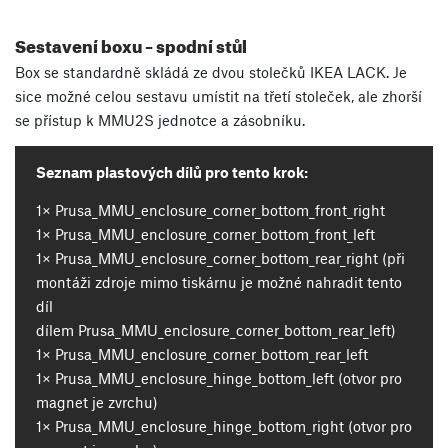
Sestavení boxu – spodní stůl
Box se standardně skládá ze dvou stolečků IKEA LACK. Je
sice možné celou sestavu umístit na třetí stoleček, ale zhorší
se přístup k MMU2S jednotce a zásobníku.
Seznam plastových dílů pro tento krok:
1× Prusa_MMU_enclosure_corner_bottom_front_right
1× Prusa_MMU_enclosure_corner_bottom_front_left
1× Prusa_MMU_enclosure_corner_bottom_rear_right (při
montáži zdroje mimo tiskárnu je možné nahradit tento
díl
dílem Prusa_MMU_enclosure_corner_bottom_rear_left)
1× Prusa_MMU_enclosure_corner_bottom_rear_left
1× Prusa_MMU_enclosure_hinge_bottom_left (otvor pro
magnet je zvrchu)
1× Prusa_MMU_enclosure_hinge_bottom_right (otvor pro