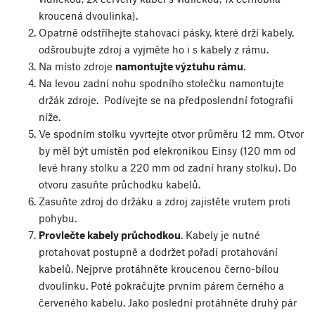
kroucená dvoulinka).
Opatrně odstříhejte stahovací pásky, které drží kabely,
odšroubujte zdroj a vyjměte ho i s kabely z rámu.
Na místo zdroje
namontujte výztuhu rámu
.
Na levou zadní nohu spodního stolečku namontujte
držák zdroje. Podívejte se na předposlendní fotografii
níže.
Ve spodním stolku vyvrtejte otvor průměru 12 mm. Otvor
by měl být umístěn pod elekronikou Einsy (120 mm od
levé hrany stolku a 220 mm od zadní hrany stolku). Do
otvoru zasuňte průchodku kabelů.
Zasuňte zdroj do držáku a zdroj zajistěte vrutem proti
pohybu.
Provlečte kabely průchodkou
. Kabely je nutné
protahovat postupně a dodržet pořadí protahování
kabelů. Nejprve protáhněte kroucenou černo-bílou
dvoulinku. Poté pokračujte prvním párem černého a
červeného kabelu. Jako poslední protáhněte druhý pár