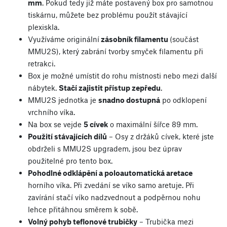
mm
. Pokud tedy již máte postavený box pro samotnou
tiskárnu, můžete bez problému použít stávající
plexiskla.
Využíváme originální
zásobník filamentu
(součást
MMU2S), který zabrání tvorby smyček filamentu při
retrakci.
Box je možné umístit do rohu místnosti nebo mezi další
nábytek.
Stačí zajistit přístup zepředu
.
MMU2S jednotka je
snadno dostupná
po odklopení
vrchního víka.
Na box se vejde
5 cívek
o maximální šířce 89 mm.
Použití stávajících dílů
– Osy z držáků cívek, které jste
obdrželi s MMU2S upgradem, jsou bez úprav
použitelné pro tento box.
Pohodlné odklápění a poloautomatická aretace
horního víka. Při zvedání se víko samo aretuje. Při
zavírání stačí víko nadzvednout a podpěrnou nohu
lehce přitáhnou směrem k sobě.
Volný pohyb teflonové trubičky
– Trubička mezi