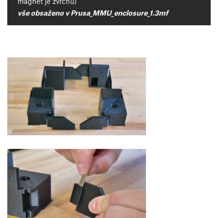
magnet je zvrchu)
vše obsaženo v Prusa_MMU_enclosure_1.3mf