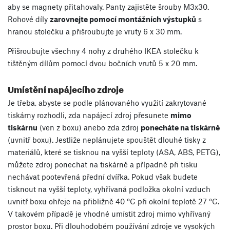
aby se magnety přitahovaly. Panty zajistěte šrouby M3x30.
Rohové díly
zarovnejte pomocí montážních výstupků
s
hranou stolečku a přišroubujte je vruty 6 x 30 mm.
Přišroubujte všechny 4 nohy z druhého IKEA stolečku k
tištěným dílům pomocí dvou bočních vrutů 5 x 20 mm.
Umístění napájecího zdroje
Je třeba, abyste se podle plánovaného využití zakrytované
tiskárny rozhodli, zda napájecí zdroj přesunete
mimo
tiskárnu
(ven z boxu) anebo zda zdroj
ponecháte na tiskárně
(uvnitř boxu). Jestliže neplánujete spouštět dlouhé tisky z
materiálů, které se tisknou na vyšší teploty (ASA, ABS, PETG),
můžete zdroj ponechat na tiskárně a případně při tisku
nechávat pootevřená přední dvířka. Pokud však budete
tisknout na vyšší teploty, vyhřívaná podložka okolní vzduch
uvnitř boxu ohřeje na přibližně 40 °C při okolní teplotě 27 °C.
V takovém případě je vhodné umístit zdroj mimo vyhřívaný
prostor boxu. Při dlouhodobém používání zdroje ve vysokých