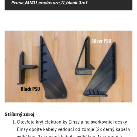
Prusa_MMU_enclosure_11_black.3mf
Stříbrný zdroj
Otevřete kryt elektroniky Einsy a na svorkovnici desky
Einsy opojte kabely vedoucí od zdroje (2x černý kabel v
vidličkou, 2x červený kabel s vidličkou, 1x černobílá