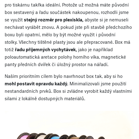
pro tiskárnu takřka ideální. Protože už možná máte původní
box sestavený a řadu součástek nakoupenou, rozhodli jsme
se využít
stejný rozměr pro plexiskla,
abyste si je nemuseli
nechávat vyrábět znovu. A pokud jste při stavbě předchozího
boxu byli opatrní, mělo by být možné využít i původní
stolky. Všechny tištěné plasty jsou ale přepracované. Box má
totiž
řadu příjemných vychytávek,
jako je například
poloautomatická aretace polohy horního víka, magnetické
panty předních dvířek či úložný prostor na nářadí.
Naším prioritním cílem bylo navrhnout box tak, aby si ho
mohl postavit opravdu každý.
Minimalizovali jsme použití
nestandardních prvků. Box si zvládne vyrobit každý vlastními
silami z lokálně dostupných materiálů.