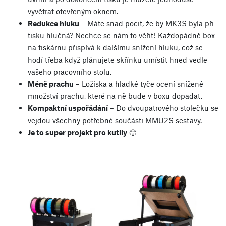
vyvětrat otevřeným oknem.
Redukce hluku
– Máte snad pocit, že by MK3S byla při
tisku hlučná? Nechce se nám to věřit! Každopádně box
na tiskárnu přispívá k dalšímu snížení hluku, což se
hodí třeba když plánujete skřínku umístit hned vedle
vašeho pracovního stolu.
Méně prachu
– Ložiska a hladké tyče ocení snížené
množství prachu, které na ně bude v boxu dopadat.
Kompaktní uspořádání
– Do dvoupatrového stolečku se
vejdou všechny potřebné součásti MMU2S sestavy.
Je to super projekt pro kutily
🙂