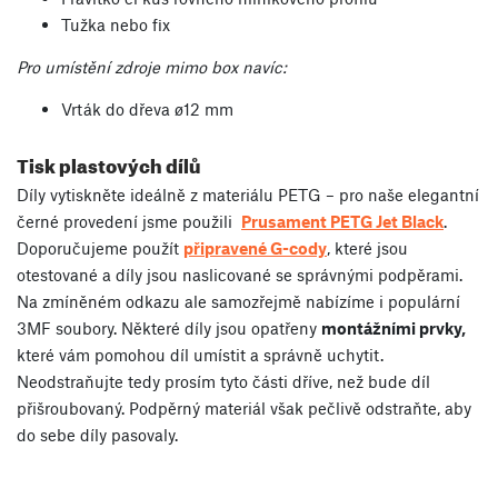
Tužka nebo fix
Pro umístění zdroje mimo box navíc:
Vrták do dřeva ø12 mm
Tisk plastových dílů
Díly vytiskněte ideálně z materiálu PETG – pro naše elegantní
černé provedení jsme použili
Prusament PETG Jet Black
.
Doporučujeme použít
připravené G-cody
, které jsou
otestované a díly jsou naslicované se správnými podpěrami.
Na zmíněném odkazu ale samozřejmě nabízíme i populární
3MF soubory. Některé díly jsou opatřeny
montážními prvky,
které vám pomohou díl umístit a správně uchytit.
Neodstraňujte tedy prosím tyto části dříve, než bude díl
přišroubovaný. Podpěrný materiál však pečlivě odstraňte, aby
do sebe díly pasovaly.