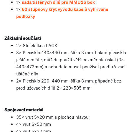
1×
sada tištěných dílů pro MMU2S box
1×
60 stupňový kryt vývodu kabelů vyhřívané
podložky
Základní součásti
2× Stolek Ikea LACK
3× Plexisklo 440×440 mm, šířka 3 mm. Pokud plexiskla
ještě nemáte, můžete použít větší rozměr plexiskel (3×
440×473mm) a nebudete muset používat prodlužovací
tištěné díly
2× Plexisklo 220×440 mm, šířka 3 mm, případně bez
prodlužovacích dílů 2× 220×505 mm
Spojovací materiál
35× vrut 5×20 mm s plochou hlavou
4× vrut 6×50 mm
4× vrut 6×30 mm