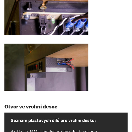
Otvor ve vrchní desce
Seznam plastových dílů pro vrchní desku:
4× Prusa_MMU_enclosure_top_desk_cover_a