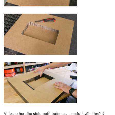
V desce horního stolu potřebujeme zespodu (světle hnědý