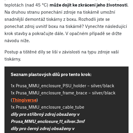
teplotách (nad 45 °C)
může dojít ke zkrácení jeho životnosti
.
Na druhou stranu ponechání zdroje na tiskárně umožní
snadnější demontáž tiskárny z boxu. Rozhodli jste se
ponechat zdroj uvnitř boxu na tiskárně? Vynechte následující
krok stavby a pokračujte dále. V opačném případě se držte
návodu níže.
Postup a tištěné díly se liší v závislosti na typu zdroje vaší
tiskárny.
Seznam plastových dílů pro tento krok:
1x Prusa_MMU_enclosure_PSU_holder – silver/black
1x Prusa_MMU_enclosure_frame_brace – silver/black
(
Thingiverse
)
1x Prusa_MMU_enclosure_cable_tube
díly pro stříbrný zdroj obsaženy v
Prusa_MMU_enclosure_11_silver.3mf
díly pro černý zdroj obsaženy v