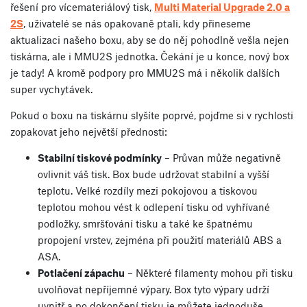
řešení pro vícemateriálový tisk,
Multi Material Upgrade 2.0 a
2S
, uživatelé se nás opakovaně ptali, kdy přineseme
aktualizaci našeho boxu, aby se do něj pohodlně vešla nejen
tiskárna, ale i MMU2S jednotka. Čekání je u konce, nový box
je tady! A kromě podpory pro MMU2S má i několik dalších
super vychytávek.
Pokud o boxu na tiskárnu slyšíte poprvé, pojďme si v rychlosti
zopakovat jeho největší přednosti:
Stabilní tiskové podmínky
– Průvan může negativně
ovlivnit váš tisk. Box bude udržovat stabilní a vyšší
teplotu. Velké rozdíly mezi pokojovou a tiskovou
teplotou mohou vést k odlepení tisku od vyhřívané
podložky, smršťování tisku a také ke špatnému
propojení vrstev, zejména při použití materiálů ABS a
ASA.
Potlačení zápachu
– Některé filamenty mohou při tisku
uvolňovat nepříjemné výpary. Box tyto výpary udrží
uvnitř a po dokončení tisku je můžete jednoduše