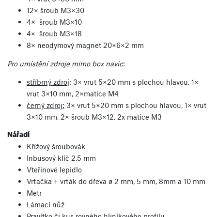
12× šroub M3×30
4× šroub M3×10
4× šroub M3×18
8× neodymový magnet 20×6×2 mm
Pro umístění zdroje mimo box navíc
:
stříbrný zdro
j: 3× vrut 5×20 mm s plochou hlavou, 1×
vrut 3×10 mm, 2×matice M4
černý zdroj:
3× vrut 5×20 mm s plochou hlavou, 1× vrut
3×10 mm, 2× šroub M3×12, 2x matice M3
Nářadí
Křížový šroubovák
Inbusový klíč 2,5 mm
Vteřinové lepidlo
Vrtačka + vrták do dřeva ø 2 mm, 5 mm, 8mm a 10 mm
Metr
Lámací nůž
Pravítko či kus rovného hliníkového profilu