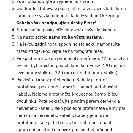
Zdroj odšroubujte a vyjměte ho z rámu.
Odstraňte stahovací pásky, které drží svazek kabelů na
rámu a ze svazku odeberte kabely vedoucí ke zdroji.
Kabely však neodpojujte z desky Einsy!
Stahovacími pásky přichyťte zpět zbývající kabely.
Na místo zdroje
namontujte výztuhu rámu
.
Na levou zadní nohu spodního stolečku namontujte
držák zdroje. Podívejte se na fotografii níže.
Ve spodním stolku vyvrtejte otvor průměru 12 mm. Otvor
by měl být umístěn pod elekronikou Einsy (120 mm od
levé hrany stolku a 220 mm od zadní hrany stolku).
Provlečte kabely průchodkou. Kabely je nutné
protahovat postupně a dodržet pořadí protahování
kabelů. Nejprve protáhněte kroucenou černo-bílou
dvoulinku. Poté pokračujte prvním párem černého a
červeného kabelu. Jako poslední protáhněte druhý pár
černého a červeného kabelu. Kabely je možné
protáhnout, ale je třeba si s tím dát práci a najít
optimální polohu koncovek pro snadný průchod.