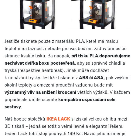
Jestliže tisknete pouze z materiálu PLA, které má malou
teplotní roztažnost, nebude pro vás box mít žádný přínos po
stránce kvality tisku. Ba naopak,
při tisku PLA doporučujeme
nechávat dvířka boxu pootevřená,
aby se správně chladila
tryska (respektive heatbreak). Jinak může docházet
k ucpávání trysky. Jestliže tisknete z
ABS či ASA,
pak zvýšení
okolní teploty a omezení proudění vzduchu bude mít
významný vliv na snížení kroucení
větších výtisků. V každém
případě ale určitě oceníte
kompaktní uspořádání celé
sestavy.
IKEA LACK
Náš box ze stolečků
si získal velkou oblibu mezi
3D tiskaři – jedná se totiž o velmi levné a elegantní řešení.
Jeden Lack totiž stojí pouhých 199 Kč. Navíc jeho rozměr je