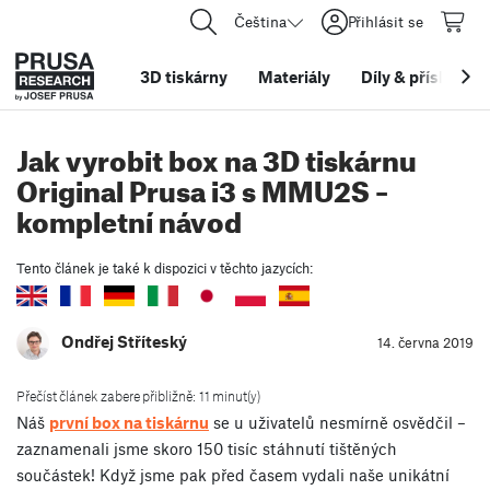
Čeština
Přihlásit se
3D tiskárny
Materiály
Díly
&
příslušens
Jak vyrobit box na 3D tiskárnu
Original Prusa i3 s MMU2S –
kompletní návod
Tento článek je také k dispozici v těchto jazycích:
Ondřej Stříteský
14. června 2019
Přečíst článek zabere přibližně: 11 minut(y)
Náš
první box na tiskárnu
se u uživatelů nesmírně osvědčil –
zaznamenali jsme skoro 150 tisíc stáhnutí tištěných
součástek! Když jsme pak před časem vydali naše unikátní