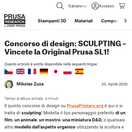
Italiano
Accesso
Stampanti 3D
Materiali
Componenti e 
Concorso di design: SCULPTING –
Vincete la Original Prusa SL1!
Questo articolo è anche disponibile nelle seguenti lingue:
Mikolas Zuza
30. Aprile 2020
Tempo di lettura stimato: 4 minuti
Il quinto concorso di design su
PrusaPrinters.org
è qui e si
tratta di
sculpting
! Modella il tuo personaggio preferito
di un
film
,
un animale
,
un mostro
,
una miniatura D&D,
o qualsiasi
altro
modello dall’aspetto organico
utilizzando la scultura e