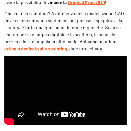
Original Prusa SL1
avere la possibilità di
vincere la
!
Che cos’è lo sculpting? A differenza della modellazione CAD,
dove ci concentriamo su dimensioni precise e spigoli vivi, la
scultura è tutta una questione di forme organiche. Si inizia
con un pezzo di argilla digitale e lo si afferra, lo si tira, lo si
pizzica e lo si manipola in altro modo. Abbiamo un intero
articolo dedicato allo sculpting
, date un’occhiata!