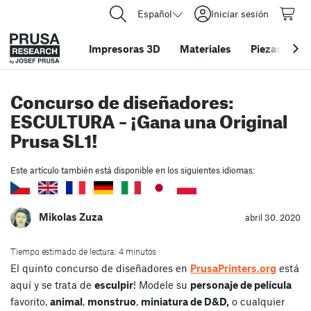
Español
Iniciar sesión
Impresoras 3D
Materiales
Piezas y acc
Concurso de diseñadores:
ESCULTURA – ¡Gana una Original
Prusa SL1!
Este artículo también está disponible en los siguientes idiomas:
Mikolas Zuza
abril 30. 2020
Tiempo estimado de lectura: 4 minutos
El quinto concurso de diseñadores en
PrusaPrinters.org
está
aquí y se trata de
esculpir
! Modele su
personaje de película
favorito,
animal
,
monstruo
,
miniatura de D&D,
o cualquier