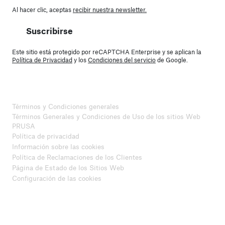
Al hacer clic, aceptas
recibir nuestra newsletter.
Suscribirse
Este sitio está protegido por reCAPTCHA Enterprise y se aplican la
Política de Privacidad
y los
Condiciones del servicio
de Google.
Términos y Condiciones generales
Términos Generales y Condiciones de Uso de los sitios Web
PRUSA
Política de privacidad
Información sobre las cookies
Política de Reclamaciones de los Clientes
Página de Estado de los Sitios Web
Configuración de las cookies