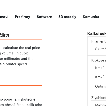
nství
Pro firmy
Software
3D modely
Komunita
čka
Kalkulač
Filament
 to calculate the real price
Skuteč
ng volume (in cubic
er millimetre and the
Krokové 
ain printer speed.
Kroků 
Kroků 
Optimá
Zrychlen
pro porovnání skutečné
vám přesně řekne kolik toho
Maximá