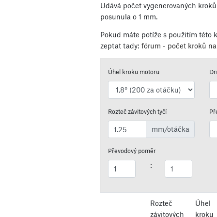
Udává počet vygenerovaných kroků 
posunula o 1 mm.
Pokud máte potíže s použitím této k
zeptat tady:
fórum - počet kroků n
Úhel kroku motoru
Dr
Rozteč závitových tyčí
Př
mm/otáčka
Převodový poměr
:
Rozteč
Úhel
závitových
kroku