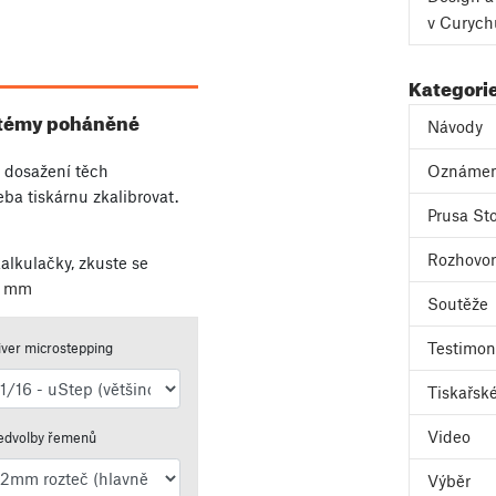
v Curych
Kategori
ystémy poháněné
Návody
k dosažení těch
Oznámen
eba tiskárnu zkalibrovat.
Prusa Sto
Rozhovor
alkulačky, zkuste se
a mm
Soutěže
Testimon
iver microstepping
Tiskařské
Video
edvolby řemenů
Výběr