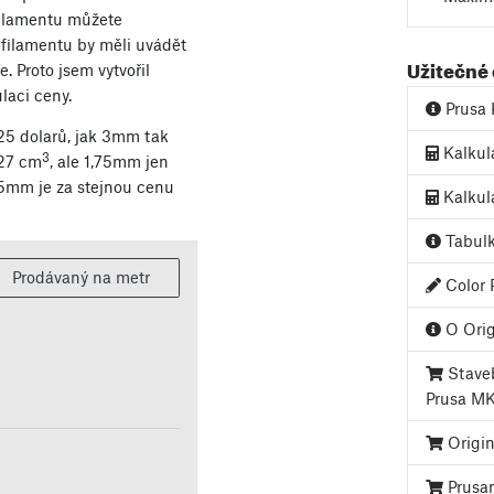
ilamentu můžete
i filamentu by měli uvádět
Užitečné
e. Proto jsem vytvořil
laci ceny.
Prusa 
25 dolarů, jak 3mm tak
Kalkul
3
27 cm
, ale 1,75mm jen
75mm je za stejnou cenu
Kalkul
Tabulk
Prodávaný na metr
Color P
O Orig
Staveb
Prusa M
Origin
Prusa