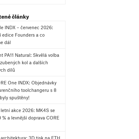
tené články
ede INDX – červenec 2026:
í edice Founders a co
e dál
t PA11 Natural: Skvělá volba
ozubených kol a dalších
ých dílů
ORE One INDX: Objednávky
renčního toolchangeru s 8
byly spuštěny!
 letní akce 2026: MK4S se
0 % a levnější doprava CORE
 architektura: 3D tisk na ETH