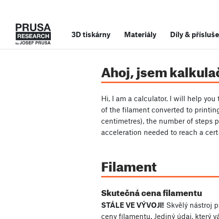
3D tiskárny
Materiály
Díly
&
přísluše
Ahoj, jsem kalkula
Hi, I am a calculator. I will help you
of the filament converted to printi
centimetres), the number of steps p
acceleration needed to reach a cert
Filament
Skutečná cena filamentu
STÁLE VE VÝVOJI!
Skvělý nástroj 
ceny filamentu. Jediný údaj, který 