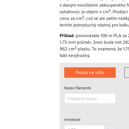
s daným množstvím zakoupeného f
3
vytisknout, je objem v cm
. Prodejc
3
cenu za cm
, což se ale zatím neděj
tenhle jednoduchý nástroj pro kalku
Příklad:
porovnáváte 100 m PLA za 
1,75 mm průměr. 3mm bude mít 28
3
962 cm
plastu. To znamená, že 1,
fakt nevýhodný.
Prodej na váhu
Název filamentu
Hmotnost