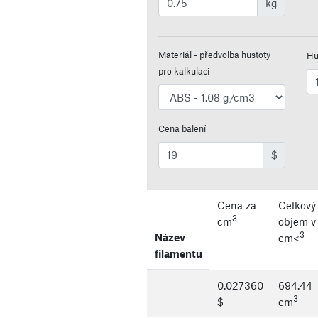
kg
Materiál - předvolba hustoty
Hu
pro kalkulaci
Cena balení
$
Cena za
Celkový
3
cm
objem v
3
Název
cm<
filamentu
0.027360
694.44
3
$
cm