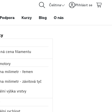
Čeština
Přihlásit se
Podpora
Kurzy
Blog
O nás
ky
ná cena filamentu
motory
na milimetr - řemen
na milimetr - závitová tyč
lní výška vrstvy
í
lní rychlost