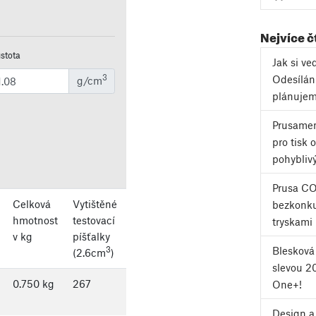
Nejvíce č
stota
Jak si v
3
Odesílán
g/cm
plánujem
Prusamen
pro tisk 
pohybliv
Prusa C
Celková
Vytištěné
bezkonku
hmotnost
testovací
tryskami 
v kg
píšťalky
Blesková
3
(2.6cm
)
slevou 2
0.750
kg
267
One+!
Design a