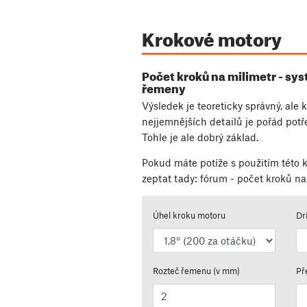
Krokové motory
Počet kroků na milimetr - s
řemeny
Výsledek je teoreticky správný, ale 
nejjemnějších detailů je pořád potř
Tohle je ale dobrý základ.
Pokud máte potíže s použitím této k
zeptat tady:
fórum - počet kroků n
Úhel kroku motoru
Dr
Rozteč řemenu (v mm)
Př