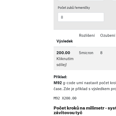
Počet zubů řemeničky
Rozlišení
Ozubení
Výsledek
200.00
5
micron
8
Kliknutím
sdílej!
Příklad:
M92
g-code umí nastavit počet kro
čase. Zde je příklad s výsledkem pr
M92 X
200.00
Počet kroků na milimetr - s
závitovou tyč