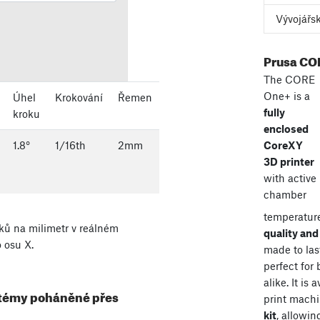
Vývojářs
Prusa CO
The CORE
One+ is a
Úhel
Krokování
Řemen
fully
kroku
enclosed
1.8
°
1/
16
th
2
mm
CoreXY
3D printer
with active
chamber
temperature
ků na milimetr v reálném
quality and
o osu X.
made to las
perfect for
alike. It is
ystémy poháněné přes
print mach
kit
, allowin