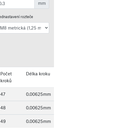
mm
ednastavení rozteče
Počet
Délka kroku
kroků
47
0.00625
mm
48
0.00625
mm
49
0.00625
mm