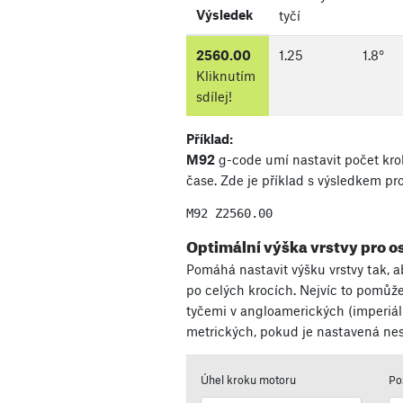
Výsledek
tyčí
2560.00
1.25
1.8
°
Kliknutím
sdílej!
Příklad:
M92
g-code umí nastavit počet kro
čase. Zde je příklad s výsledkem pr
M92 Z
2560.00
Optimální výška vrstvy pro o
Pomáhá nastavit výšku vrstvy tak, a
po celých krocích. Nejvíc to pomůže
tyčemi v angloamerických (imperiáln
metrických, pokud je nastavená nes
Úhel kroku motoru
Po