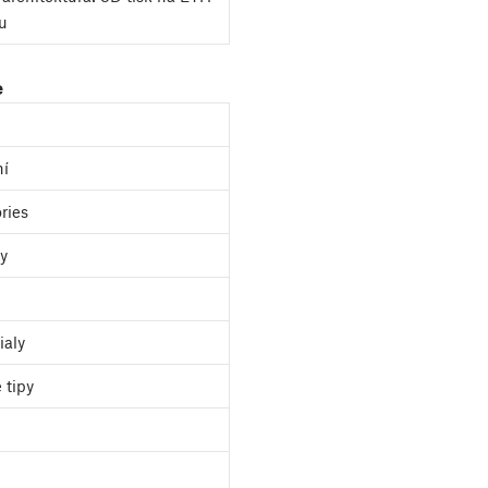
u
e
í
ries
y
ialy
 tipy