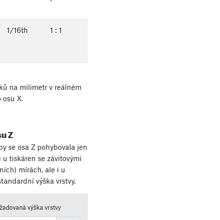
1/
16
th
1
:
1
ků na milimetr v reálném
o osu X.
su Z
by se osa Z pohybovala jen
 u tiskáren se závitovými
ích) mírách, ale i u
tandardní výška vrstvy.
žadovaná výška vrstvy