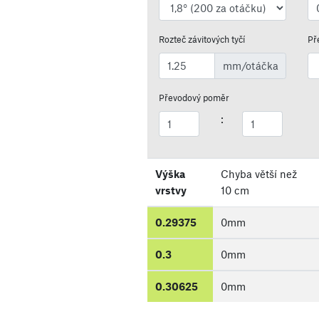
Rozteč závitových tyčí
Př
mm/otáčka
Převodový poměr
:
Výška
Chyba větší než
vrstvy
10 cm
0.29375
0
mm
0.3
0
mm
0.30625
0
mm