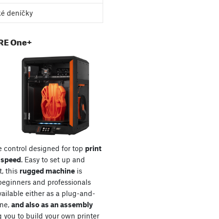
ké deníčky
RE One+
 control designed for top
print
 speed
. Easy to set up and
t, this
rugged machine
is
 beginners and professionals
 available either as a plug-and-
ine,
and also as an assembly
g you to build your own printer