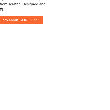
from scratch. Designed and
 EU.
 info about CORE One+