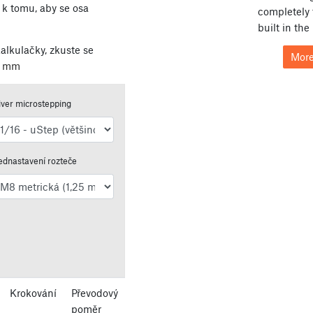
k tomu, aby se osa
completely 
built in the
alkulačky, zkuste se
More
a mm
iver microstepping
ednastavení rozteče
Krokování
Převodový
poměr