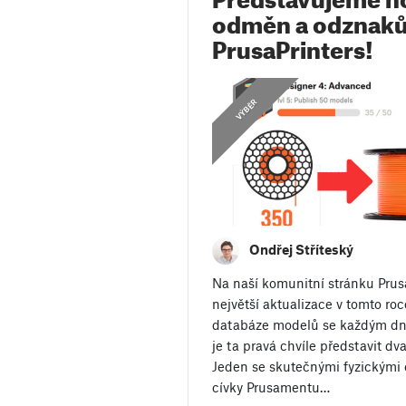
odměn a odznaků
PrusaPrinters!
,
OZNÁMENÍ
VÝBĚR
Ondřej Stříteský
Na naší komunitní stránku Prusa
největší aktualizace v tomto roc
databáze modelů se každým dne
je ta pravá chvíle představit d
Jeden se skutečnými fyzickými
cívky Prusamentu…