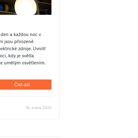
 den a každou noc v
 jsou přirozeně
ktrické zdroje. Uvnitř
ci, kdy je světla
e umělým osvětlením.
Číst dál
18. srpna 2020