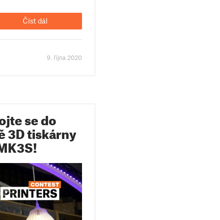
Číst dál
9. října 2020
ojte se do
ě 3D tiskárny
3 MK3S!