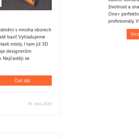
životnost a s
One+ perfektní
profesionály. 
platnění v mnoha oborech
Více
ostě baví! Vyhlašujeme
asti módy. I tam již 3D
uje designerům
. Nejčastěji se
Číst dál
16. října 2020