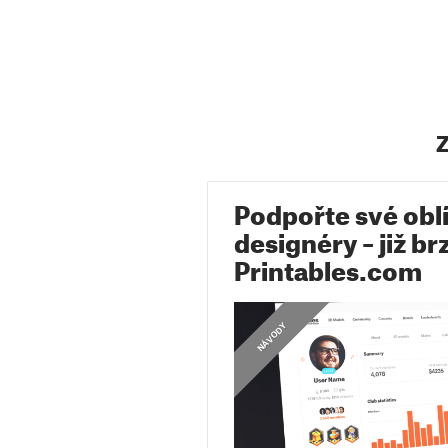
Z
Podpořte své obl
designéry – již br
Printables.com
NÁVODY