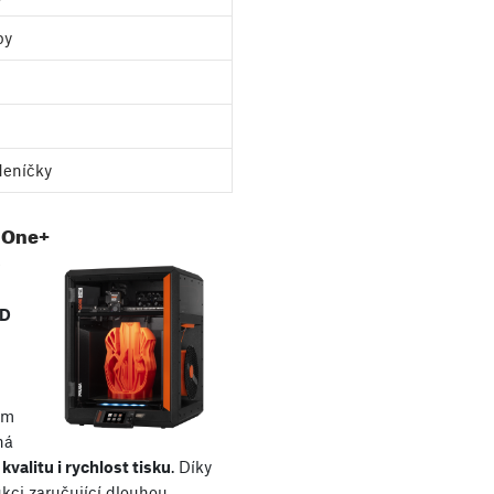
py
deníčky
 One+
e
3D
ím
ná
kvalitu i rychlost tisku
. Díky
kci zaručující dlouhou