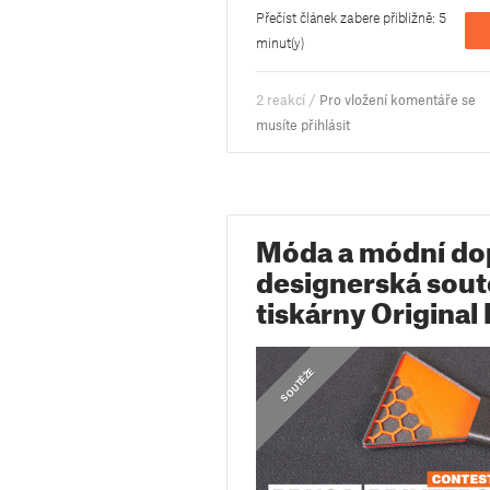
Přečíst článek zabere přibližně: 5
minut(y)
2 reakcí /
Pro vložení komentáře se
musíte přihlásit
Móda a módní do
designerská sout
tiskárny Original
SOUTĚŽE