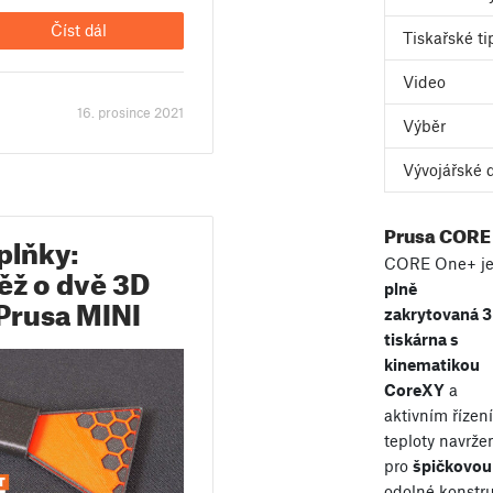
Číst dál
Tiskařské ti
Video
16. prosince 2021
Výběr
Vývojářské 
Prusa CORE
plňky:
CORE One+ j
ěž o dvě 3D
plně
 Prusa MINI
zakrytovaná 
tiskárna s
kinematikou
CoreXY
a
aktivním řízen
teploty navrže
pro
špičkovou 
odolné konstru