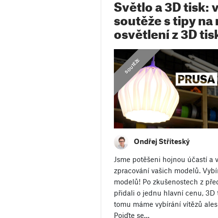
Světlo a 3D tisk:
soutěže s tipy na
osvětlení z 3D ti
SOUTĚŽE
Ondřej Stříteský
Jsme potěšeni hojnou účastí a 
zpracování vašich modelů. Vybír
modelů! Po zkušenostech z pře
přidali o jednu hlavní cenu, 3D 
tomu máme vybírání vítězů ales
Pojďte se…