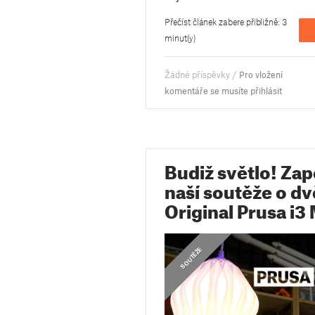
Přečíst článek zabere přibližně: 3
minut(y)
Žádné příspěvky /
Pro vložení
komentáře se musíte přihlásit
Budiž světlo! Zap
naší soutěže o dv
Original Prusa i
SOUTĚŽE