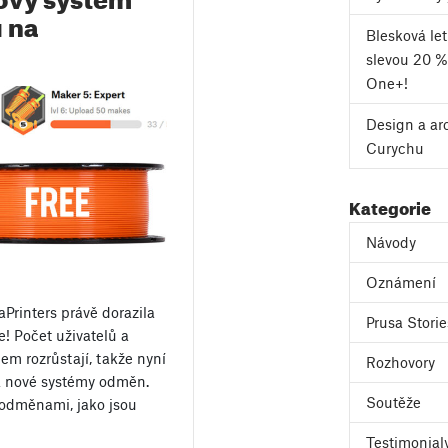
 na
Blesková le
slevou 20 %
One+!
Design a ar
Curychu
Kategorie
Návody
Oznámení
Printers právě dorazila
Prusa Storie
e! Počet uživatelů a
m rozrůstají, takže nyní
Rozhovory
va nové systémy odměn.
Soutěže
 odměnami, jako jsou
Testimonial