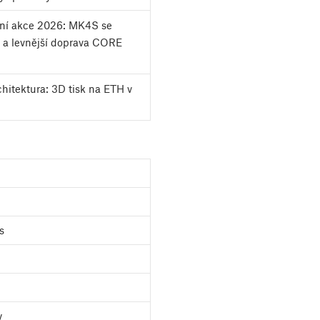
tní akce 2026: MK4S se
 a levnější doprava CORE
chitektura: 3D tisk na ETH v
s
y