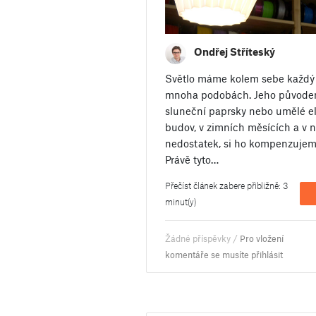
Ondřej Stříteský
Světlo máme kolem sebe každý
mnoha podobách. Jeho původem
sluneční paprsky nebo umělé ele
budov, v zimních měsících a v no
nedostatek, si ho kompenzujem
Právě tyto…
Přečíst článek zabere přibližně: 3
minut(y)
Žádné příspěvky /
Pro vložení
komentáře se musíte přihlásit