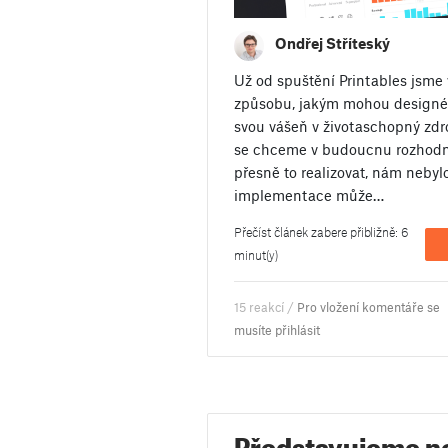
Ondřej Stříteský
Už od spuštění Printables jsme v
způsobu, jakým mohou designéř
svou vášeň v životaschopný zdro
se chceme v budoucnu rozhodně
přesně to realizovat, nám nebyl
implementace může…
Přečíst článek zabere přibližně: 6
minut(y)
15 reakcí /
Pro vložení komentáře se
musíte přihlásit
Představujeme n