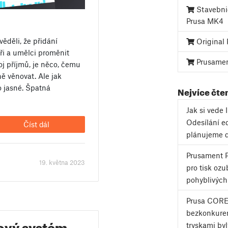
Stavebnic
Prusa MK4
ěděli, že přidání
Original 
i a umělci proměnit
Prusame
j příjmů, je něco, čemu
 věnovat. Ale jak
o jasné. Špatná
Nejvíce čte
Jak si vede
Odesílání e
Číst dál
plánujeme 
Prusament P
19. května 2023
pro tisk ozu
pohyblivých
Prusa CORE
bezkonkuren
ový systém
tryskami byl