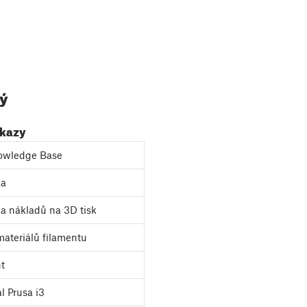
ký
dkazy
owledge Base
ka
a nákladů na 3D tisk
ateriálů filamentu
nt
l Prusa i3