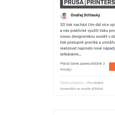
Ondřej Stříteský
3D tisk nachází čím dál více u
a nás praktické využití tisku pr
novou designerskou soutěž v obl
tisk postupně proniká a umožň
realizovat naprosto nové nápady
setkáváme…
Přečíst článek zabere přibližně: 3
minut(y)
Žádné příspěvky /
Pro vložení
komentáře se musíte přihlásit