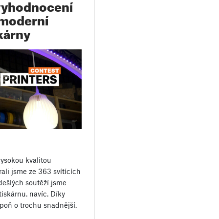
 vyhodnocení
 moderní
skárny
vysokou kvalitou
ali jsme ze 363 svítících
dešlých soutěží jsme
tiskárnu. navíc. Díky
poň o trochu snadnější.