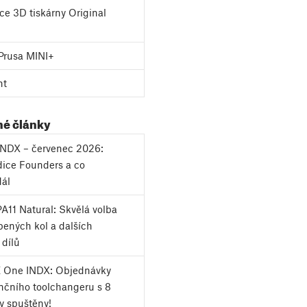
e 3D tiskárny Original
Prusa MINI+
nt
né články
 INDX – červenec 2026:
dice Founders a co
dál
A11 Natural: Skvělá volba
bených kol a dalších
 dílů
 One INDX: Objednávky
čního toolchangeru s 8
y spuštěny!