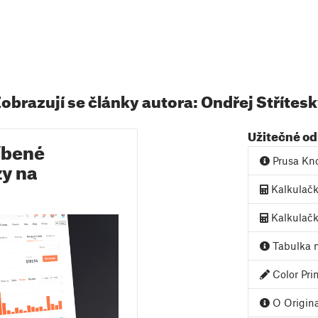
obrazují se články autora: Ondřej Střítes
Užitečné o
íbené
Prusa Kn
zy na
Kalkulač
Kalkulačk
Tabulka m
Color Pri
O Origina