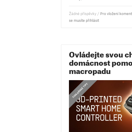
Žádné příspěvky /
Pro vložení komen
se musíte přihlásit
Ovládejte svou c
domácnost pomoc
macropadu
,
TISKAŘSKÉ TIPY
NÁVODY