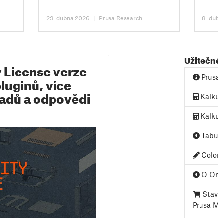
One/+. Všechny detaily najdete na
uživa
produktové stránce,...
kapac
23. dubna 2026
|
Prusa Research
8. du
Užitečn
License verze
Prus
pluginů, více
ladů a odpovědi
Kalku
Kalku
Tabul
Color
O Ori
Stave
Prusa 