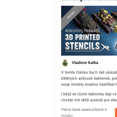
NÁVODY
Vladimir Kafka
V tomto článku bych rád ukázal 
tištěných airbrush šablonek, p
svoje modely snadno nastříkat li
I když se různé šablonky dají c
chcete mít větší arzenál pro vš
Přečíst článek zabere přibližně: 6
minut(y)