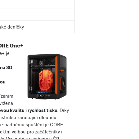
ské deníčky
ORE One+
+ je
aná 3D
kou
řízením
avržená
vou kvalitu i rychlost tisku
. Díky
nstrukci zaručující dlouhou
 a snadnému spuštění je CORE
ektní volbou pro začátečníky i
ly. Vyvinuto a vyrobeno v ČR.