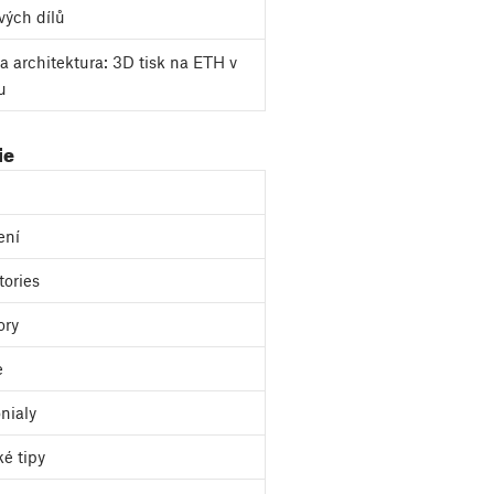
vých dílů
a architektura: 3D tisk na ETH v
u
ie
ení
tories
ory
e
nialy
ké tipy