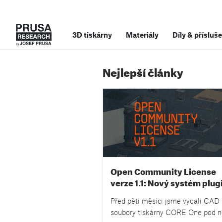
3D tiskárny
Materiály
Díly
&
přísluše
Nejlepší články
Open Community License
verze 1.1: Nový systém plug
více konkrétních příkladů a
Před pěti měsíci jsme vydali CAD
odpovědi na vaše otázky
soubory tiskárny CORE One pod 