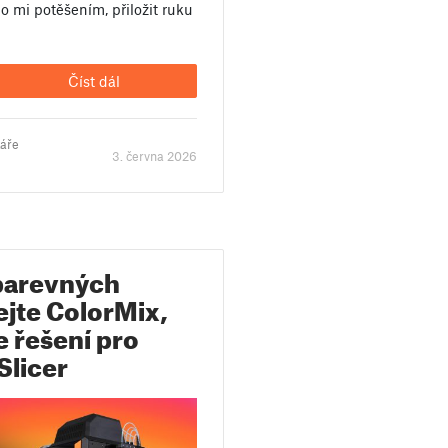
o mi potěšením, přiložit ruku
Číst dál
táře
3. června 2026
 barevných
ejte ColorMix,
 řešení pro
Slicer