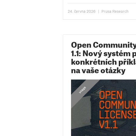
Open Community License. Od té...
24. června 2026
|
Prusa Research
Open Community 
1.1: Nový systém 
konkrétních přík
na vaše otázky
,
NÁVODY
VÝBĚR