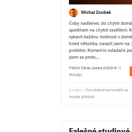
Michal Zoubek
Coby nadšenec do chytré domá
spoléhám na chytré osvětlení. K
vybavit každou místnost v domě
hned několika, narazil jsem na,
problém. Komerční ovladače js
jsem se proto…
Přečíst článek zabere přibližně: 11
minut(y)
2 reakcí /
Pro vložení komentáře se
musíte přihlásit
Falešné studiové 