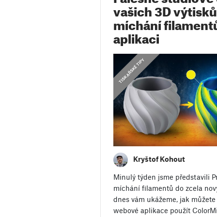
vašich 3D výtisků
míchání filament
aplikaci
,
TISKAŘSKÉ TIPY
NÁVODY
Kryštof Kohout
Minulý týden jsme představili P
míchání filamentů do zcela nov
dnes vám ukážeme, jak můžete 
webové aplikace použít ColorMix