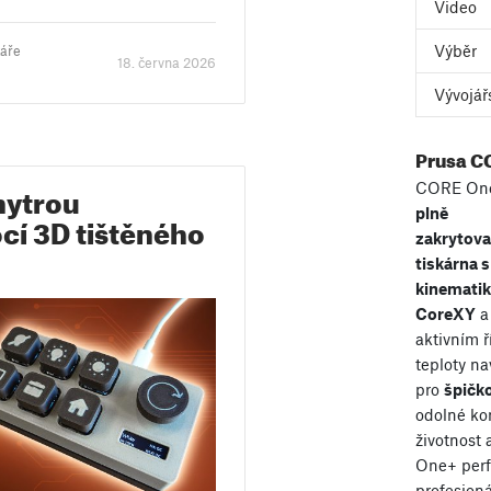
Video
Výběr
táře
18. června 2026
Vývojář
Prusa C
hytrou
CORE One
plně
í 3D tištěného
zakrytov
tiskárna s
kinemati
CoreXY
a
aktivním 
teploty n
pro
špičko
odolné ko
životnost
One+ perf
profesioná