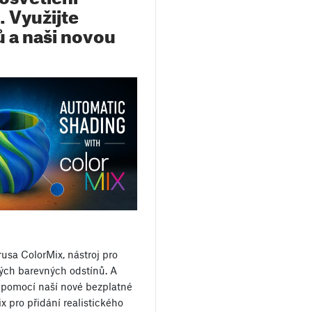
. Využijte
ů a naši novou
rusa ColorMix, nástroj pro
ých barevných odstínů. A
pomocí naší nové bezplatné
 pro přidání realistického