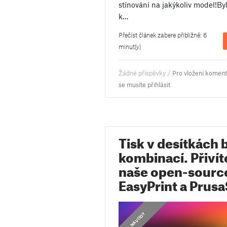
stínování na jakýkoliv model!Byl
k…
Přečíst článek zabere přibližně: 6
minut(y)
Žádné příspěvky /
Pro vložení komen
se musíte přihlásit
Tisk v desítkách
kombinací. Přivít
naše open-source
EasyPrint a Prusa
,
NÁVODY
NÁVODY