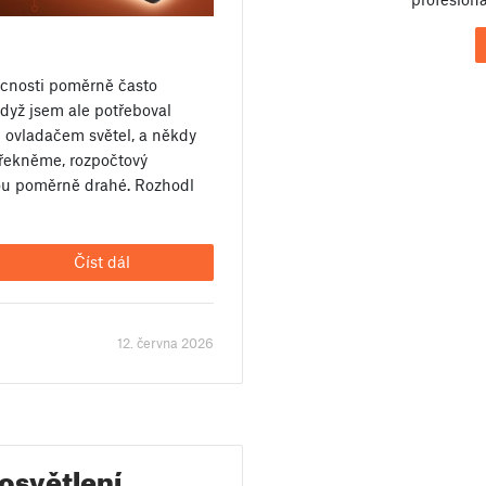
cnosti poměrně často
dyž jsem ale potřeboval
 ovladačem světel, a někdy
 řekněme, rozpočtový
ou poměrně drahé. Rozhodl
Číst dál
12. června 2026
osvětlení