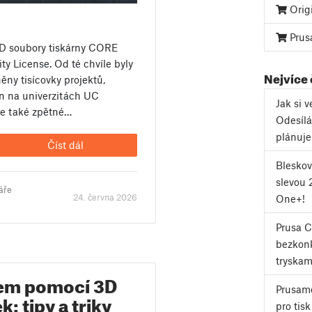
Orig
Prus
AD soubory tiskárny CORE
License. Od té chvíle byly
Nejvíce
něny tisícovky projektů,
n na univerzitách UC
Jak si 
me také zpětné…
Odesílá
plánuj
Číst dál
Bleskov
slevou 
áře
24. června 2026
One+!
Prusa 
bezkonk
tryskam
hem pomocí 3D
Prusame
: tipy a triky
pro tis