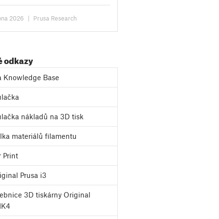
telů týkala možnosti navýšit
itu úložiště...
bna 2026
|
Prusa Research
é odkazy
a Knowledge Base
lačka
lačka nákladů na 3D tisk
ka materiálů filamentu
 Print
ginal Prusa i3
bnice 3D tiskárny Original
MK4