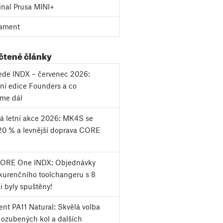
inal Prusa MINI+
ament
 čtené články
vede INDX – červenec 2026:
ní edice Founders a co
eme dál
á letní akce 2026: MK4S se
20 % a levnější doprava CORE
CORE One INDX: Objednávky
urenčního toolchangeru s 8
i byly spuštěny!
nt PA11 Natural: Skvělá volba
k ozubených kol a dalších