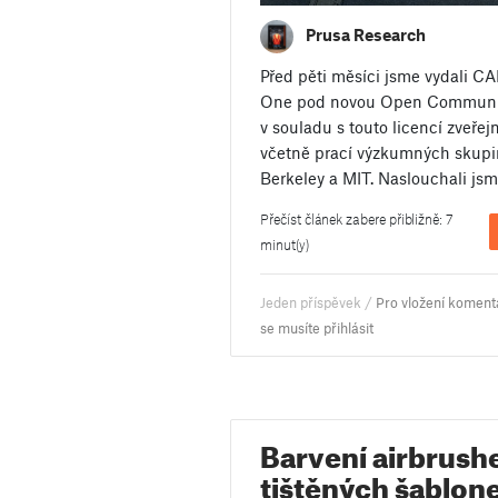
Prusa Research
Před pěti měsíci jsme vydali C
One pod novou Open Community 
v souladu s touto licencí zveřej
včetně prací výzkumných skupi
Berkeley a MIT. Naslouchali js
Přečíst článek zabere přibližně: 7
minut(y)
Jeden příspěvek /
Pro vložení koment
se musíte přihlásit
Barvení airbrus
tištěných šablonek