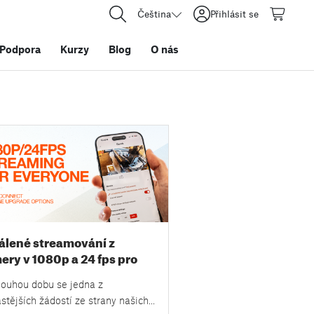
Čeština
Přihlásit se
Podpora
Kurzy
Blog
O nás
álené streamování z
ery v 1080p a 24 fps pro
dého a nové možnosti
louhou dobu se jedna z
žišť v PrusaConnectu
stějších žádostí ze strany našich