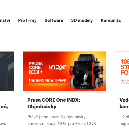
nství
Pro firmy
Software
3D modely
Komunita
Prusa CORE One INDX:
Vzd
inů,
Objednávky
kam
bezkonkurenčního
kaž
Právě jsme spustili objednávky
Už d
toolchangeru s 8 tryskami byly
úlo
novou
konverzní sady INDX pro Prusa CORE
nejča
spuštěny!