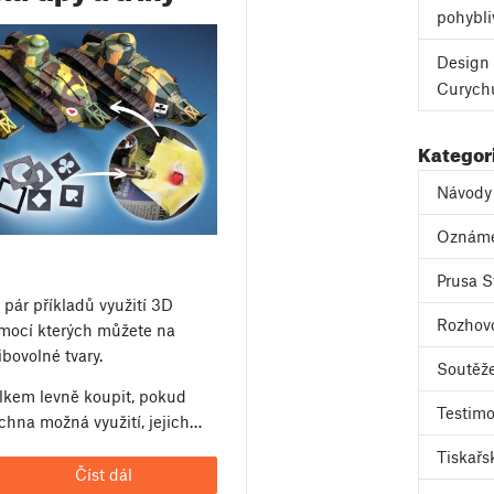
pohybli
Design 
Curych
Kategor
Návody
Oznám
Prusa S
pár příkladů využití 3D
Rozhov
omocí kterých můžete na
bovolné tvary.
Soutěž
elkem levně koupit, pokud
Testimo
echna možná využití, jejich…
Tiskařs
Číst dál