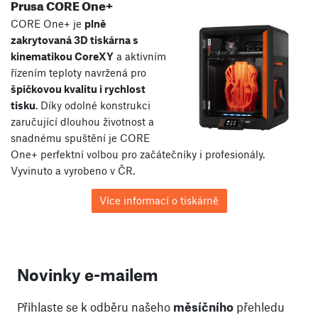
Prusa CORE One+
CORE One+ je
plně
zakrytovaná 3D tiskárna s
kinematikou CoreXY
a aktivním
řízením teploty navržená pro
špičkovou kvalitu i rychlost
tisku
. Díky odolné konstrukci
zaručující dlouhou životnost a
snadnému spuštění je CORE
One+ perfektní volbou pro začátečníky i profesionály.
Vyvinuto a vyrobeno v ČR.
Více informací o tiskárně
Novinky e-mailem
Přihlaste se k odběru našeho
měsíčního
přehledu