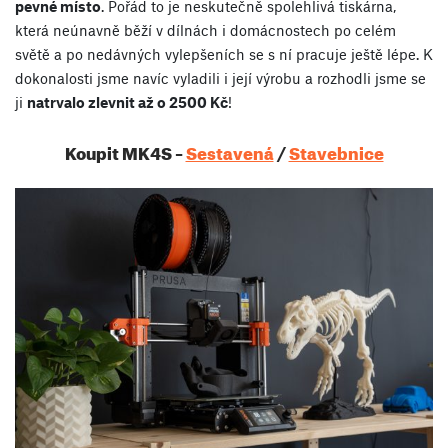
pevné místo
. Pořád to je neskutečně spolehlivá tiskárna,
která neúnavně běží v dílnách i domácnostech po celém
světě a po nedávných vylepšeních se s ní pracuje ještě lépe. K
dokonalosti jsme navíc vyladili i její výrobu a rozhodli jsme se
ji
natrvalo zlevnit až o 2500 Kč
!
Koupit MK4S –
Sestavená
/
Stavebnice