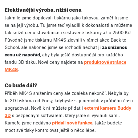
Efektivnější výroba, nižší cena
Jakmile jsme dopilovali tiskárnu jako takovou, zaměřili jsme
se na její výrobu. Tu jsme teď vyladili k dokonalosti a můžeme
tak snížit cenu stavebnice i sestavené tiskárny až o 2500 Kč!
Původně jsme tiskárnu MK4S zlevnili v rámci akce Back to
School, ale nakonec jsme se rozhodli nechat ji
za sníženou
cenu už napořád
, aby byla ještě dostupnější pro každého
fandu 3D tisku. Nové ceny najdete na
produktové stránce
MK4S
.
Co bude dál?
Příběh MK4S snížením ceny ale zdaleka nekončí. Nebyla by
to 3D tiskárna od Prusy, kdybyste si ji nemohli v průběhu času
upgradovat. Nově k ní můžete přidat i
externí kameru Buddy
3D
s bezpečným softwarem, který jsme si vyvinuli sami.
Kameře jsme nedávno
přidali nové funkce
, takže budete
moct své tisky kontrolovat ještě o něco lépe.