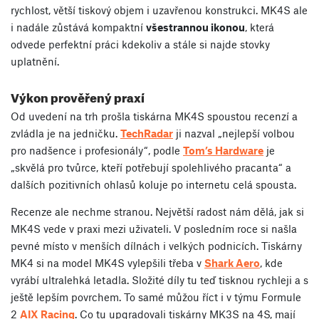
rychlost, větší tiskový objem i uzavřenou konstrukci. MK4S ale
i nadále zůstává kompaktní
všestrannou ikonou
, která
odvede perfektní práci kdekoliv a stále si najde stovky
uplatnění.
Výkon prověřený praxí
Od uvedení na trh prošla tiskárna MK4S spoustou recenzí a
zvládla je na jedničku.
TechRadar
ji nazval „nejlepší volbou
pro nadšence i profesionály“, podle
Tom’s Hardware
je
„skvělá pro tvůrce, kteří potřebují spolehlivého pracanta“ a
dalších pozitivních ohlasů koluje po internetu celá spousta.
Recenze ale nechme stranou. Největší radost nám dělá, jak si
MK4S vede v praxi mezi uživateli. V posledním roce si našla
pevné místo v menších dílnách i velkých podnicích. Tiskárny
MK4 si na model MK4S vylepšili třeba v
Shark Aero
, kde
vyrábí ultralehká letadla. Složité díly tu teď tisknou rychleji a s
ještě lepším povrchem. To samé můžou říct i v týmu Formule
2
AIX Racing
. Co tu upgradovali tiskárny MK3S na 4S, mají