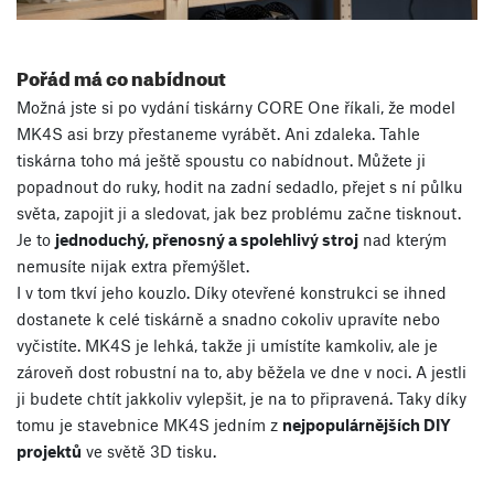
Pořád má co nabídnout
Možná jste si po vydání tiskárny CORE One říkali, že model
MK4S asi brzy přestaneme vyrábět. Ani zdaleka. Tahle
tiskárna toho má ještě spoustu co nabídnout. Můžete ji
popadnout do ruky, hodit na zadní sedadlo, přejet s ní půlku
světa, zapojit ji a sledovat, jak bez problému začne tisknout.
Je to
jednoduchý, přenosný a spolehlivý stroj
nad kterým
nemusíte nijak extra přemýšlet.
I v tom tkví jeho kouzlo. Díky otevřené konstrukci se ihned
dostanete k celé tiskárně a snadno cokoliv upravíte nebo
vyčistíte. MK4S je lehká, takže ji umístíte kamkoliv, ale je
zároveň dost robustní na to, aby běžela ve dne v noci. A jestli
ji budete chtít jakkoliv vylepšit, je na to připravená. Taky díky
tomu je stavebnice MK4S jedním z
nejpopulárnějších DIY
projektů
ve světě 3D tisku.