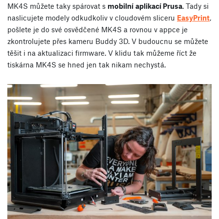
MK4S můžete taky spárovat s
mobilní
aplikací Prusa
. Tady si
naslicujete modely odkudkoliv v cloudovém sliceru
EasyPrint
,
pošlete je do své osvědčené MK4S a rovnou v appce je
zkontrolujete přes kameru Buddy 3D. V budoucnu se můžete
těšit i na aktualizaci firmware. V klidu tak můžeme říct že
tiskárna MK4S se hned jen tak nikam nechystá.