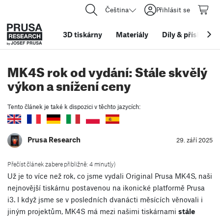
Čeština
Přihlásit se
3D tiskárny
Materiály
Díly
&
příslušens
MK4S rok od vydání: Stále skvělý
výkon a snížení ceny
Tento článek je také k dispozici v těchto jazycích:
Prusa Research
29. září 2025
Přečíst článek zabere přibližně: 4 minut(y)
Už je to více než rok, co jsme vydali Original Prusa MK4S, naši
nejnovější tiskárnu postavenou na ikonické platformě Prusa
i3. I když jsme se v posledních dvanácti měsících věnovali i
jiným projektům, MK4S má mezi našimi tiskárnami
stále