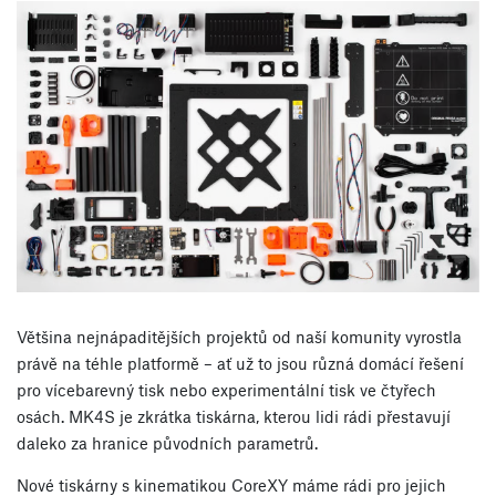
Většina nejnápaditějších projektů od naší komunity vyrostla
právě na téhle platformě – ať už to jsou různá domácí řešení
pro vícebarevný tisk nebo experimentální tisk ve čtyřech
osách. MK4S je zkrátka tiskárna, kterou lidi rádi přestavují
daleko za hranice původních parametrů.
Nové tiskárny s kinematikou CoreXY máme rádi pro jejich