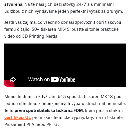
stvořená
. Na té naší jich běží stovky 24/7 a s minimální
údržbou z nich vyndaváme jeden perfektní výtisk za druhým.
Jestli vás zajímá, co všechno obnáší zprovoznit obří tiskovou
farmu čítající 50+ tiskáren MK4S, pusťte si tohle praktické
video od 3D Printing Nerda:
Mimochodem – i když vám běží spousta tiskáren MK4S pod
jednou střechou, z nebezpečných výparu strach mít nemusíte.
Je to
první spotřebitelská tiskárna FDM
, která prošla striktní
certifikací UL
pro nízké chemické výpary, když na ní tisknete
Prusament PLA nebo PETG.