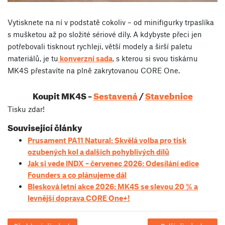
Vytisknete na ní v podstatě cokoliv – od minifigurky trpaslíka
s mušketou až po složité sériové díly. A kdybyste přeci jen
potřebovali tisknout rychleji, větší modely a širší paletu
materiálů, je tu
konverzní sada
, s kterou si svou tiskárnu
MK4S přestavíte na plně zakrytovanou CORE One.
Koupit MK4S –
Sestavená
/
Stavebnice
Tisku zdar!
Související články
Prusament PA11 Natural: Skvělá volba pro tisk
ozubených kol a dalších pohyblivých dílů
Jak si vede INDX – červenec 2026: Odesílání edice
Founders a co plánujeme dál
Blesková letní akce 2026: MK4S se slevou 20 % a
levnější doprava CORE One+!