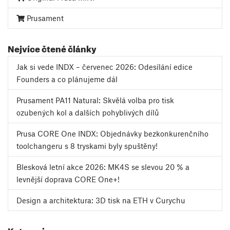
Prusament
Nejvíce čtené články
Jak si vede INDX – červenec 2026: Odesílání edice
Founders a co plánujeme dál
Prusament PA11 Natural: Skvělá volba pro tisk
ozubených kol a dalších pohyblivých dílů
Prusa CORE One INDX: Objednávky bezkonkurenčního
toolchangeru s 8 tryskami byly spuštěny!
Blesková letní akce 2026: MK4S se slevou 20 % a
levnější doprava CORE One+!
Design a architektura: 3D tisk na ETH v Curychu
Kategorie