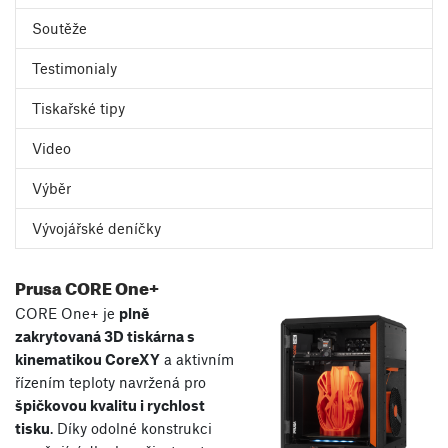
Soutěže
Testimonialy
Tiskařské tipy
Video
Výběr
Vývojářské deníčky
Prusa CORE One+
CORE One+ je
plně
zakrytovaná 3D tiskárna s
kinematikou CoreXY
a aktivním
řízením teploty navržená pro
špičkovou kvalitu i rychlost
tisku
. Díky odolné konstrukci