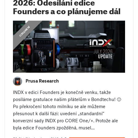
2026: Odesílání edice
Founders a co plánujeme dál
OZNÁMENÍ
Prusa Research
INDX v edici Founders je konečně venku, takže
posíláme gratulace našim přátelům v Bondtechu! 🙂
Po překročení tohoto milníku se ale můžeme
přesunout k další fázi: uvedení „standardní“
konverzní sady INDX pro CORE One/+. Protože ale
byla edice Founders zpožděná, musel…