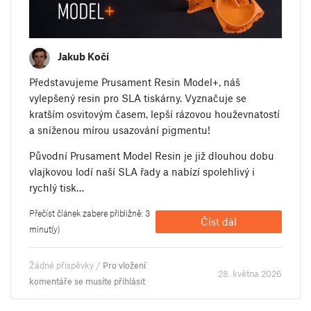
Jakub Kočí
Představujeme Prusament Resin Model+, náš
vylepšený resin pro SLA tiskárny. Vyznačuje se
kratším osvitovým časem, lepší rázovou houževnatostí
a sníženou mírou usazování pigmentu!
Původní Prusament Model Resin je již dlouhou dobu
vlajkovou lodí naší SLA řady a nabízí spolehlivý i
rychlý tisk…
Přečíst článek zabere přibližně: 3
Číst dál
minut(y)
Žádné příspěvky /
Pro vložení
28. května 2026
komentáře se musíte přihlásit