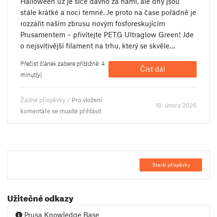
Halloween už je sice dávno za námi, ale dny jsou
stále krátké a noci temné. Je proto na čase pořádně je
rozzářit naším zbrusu novým fosforeskujícím
Prusamentem – přivítejte PETG Ultraglow Green! Jde
o nejsvítivější filament na trhu, který se skvěle…
Přečíst článek zabere přibližně: 4
Číst dál
minut(y)
Žádné příspěvky /
Pro vložení
19. února 2026
komentáře se musíte přihlásit
Starší příspěvky
Užitečné odkazy
Prusa Knowledge Base