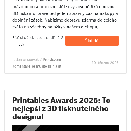
prázdnotou a pracovní stůl si vysloveně říká o novou
3D tiskárnu, právě teď je ten správný čas na nákupy a
doplnění zásob. Nabízíme dopravu zdarma do celého
světa na všechny položky v našem e-shopu,…
Přečíst článek zabere přibližně: 2
Číst dál
minut(y)
Jeden příspěvek /
Pro vložení
30. března 2026
komentáře se musíte přihlásit
Printables Awards 2025: To
nejlepší z 3D tisknutelného
designu!
,