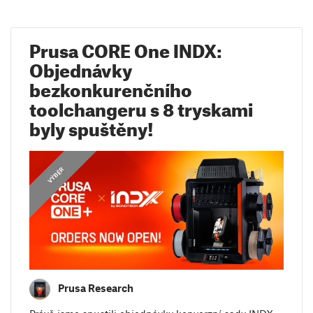
Prusa CORE One INDX:
Objednávky
bezkonkurenčního
toolchangeru s 8 tryskami
byly spuštěny!
,
,
,
,
,
OZNÁMENÍ
OZNÁMENÍ
NÁVODY
NÁVODY
VÝBĚR
VÝBĚR
Prusa Research