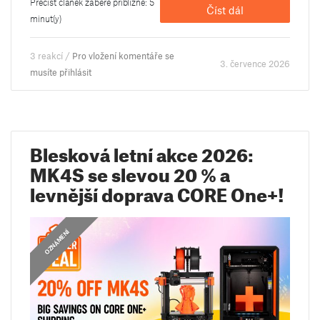
Přečíst článek zabere přibližně: 5
Číst dál
minut(y)
3 reakcí /
Pro vložení komentáře se
3. července 2026
musíte přihlásit
Blesková letní akce 2026:
MK4S se slevou 20 % a
levnější doprava CORE One+!
OZNÁMENÍ