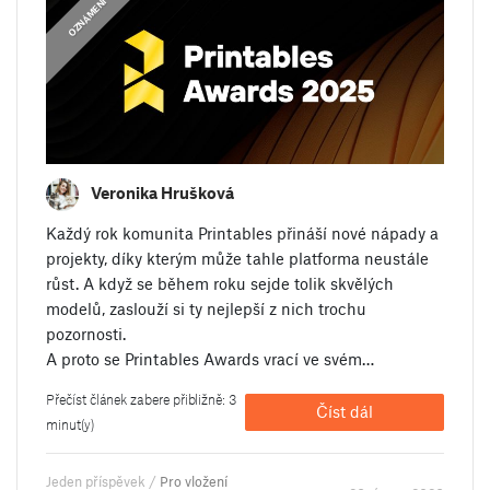
OZNÁMENÍ
OZNÁMENÍ
Veronika Hrušková
Každý rok komunita Printables přináší nové nápady a
projekty, díky kterým může tahle platforma neustále
růst. A když se během roku sejde tolik skvělých
modelů, zaslouží si ty nejlepší z nich trochu
pozornosti.
A proto se Printables Awards vrací ve svém…
Přečíst článek zabere přibližně: 3
Číst dál
minut(y)
Jeden příspěvek /
Pro vložení