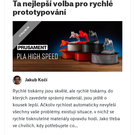
Ta nejlepší volba pro rychlé
prototypování
,
OZNÁMENÍ
OZNÁMENÍ
Jakub Kočí
Rychlé tiskárny jsou skvělé, ale rychlé tiskárny, do
kterých zavedete správný materiál, jsou ještě o
kousek lepší. Ačkoliv rychlost automaticky nevyřeší
všechny vaše problémy, existují situace, v nichž se
rychle tisknutelné materiály opravdu hodí. Jako třeba
ve chvílích, kdy potřebujete co…