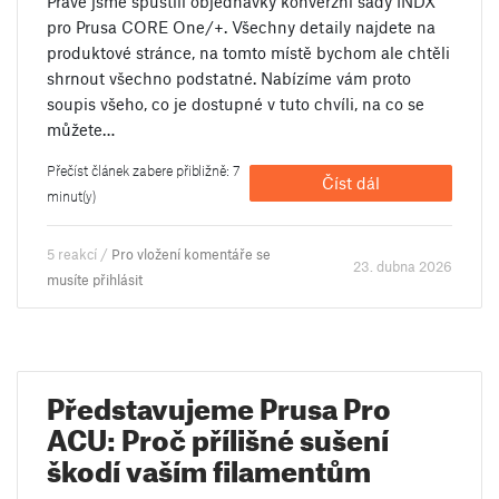
Právě jsme spustili objednávky konverzní sady INDX
pro Prusa CORE One/+. Všechny detaily najdete na
produktové stránce, na tomto místě bychom ale chtěli
shrnout všechno podstatné. Nabízíme vám proto
soupis všeho, co je dostupné v tuto chvíli, na co se
můžete…
Přečíst článek zabere přibližně: 7
Číst dál
minut(y)
5 reakcí /
Pro vložení komentáře se
23. dubna 2026
musíte přihlásit
Představujeme Prusa Pro
ACU: Proč přílišné sušení
škodí vaším filamentům