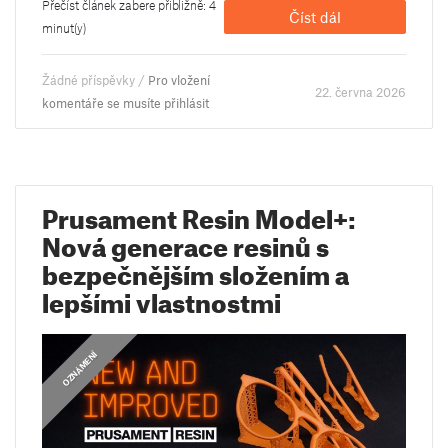
Přečíst článek zabere přibližně: 4
Číst dál
minut(y)
Žádné příspěvky /
Pro vložení
22. června 2026
komentáře se musíte přihlásit
Prusament Resin Model+:
Nová generace resinů s
bezpečnějším složením a
lepšími vlastnostmi
OZNÁMENÍ