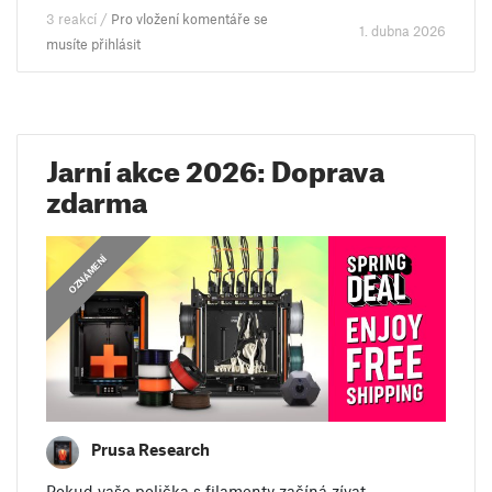
3 reakcí /
Pro vložení komentáře se
1. dubna 2026
musíte přihlásit
Jarní akce 2026: Doprava
zdarma
OZNÁMENÍ
Prusa Research
Pokud vaše polička s filamenty začíná zívat