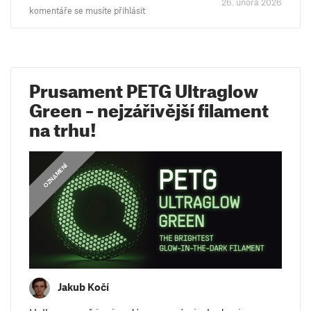
26. února 2026
komentáře se musíte přihlásit
Prusament PETG Ultraglow
Green – nejzářivější filament
na trhu!
,
OZNÁMENÍ
OZNÁMENÍ
Jakub Kočí