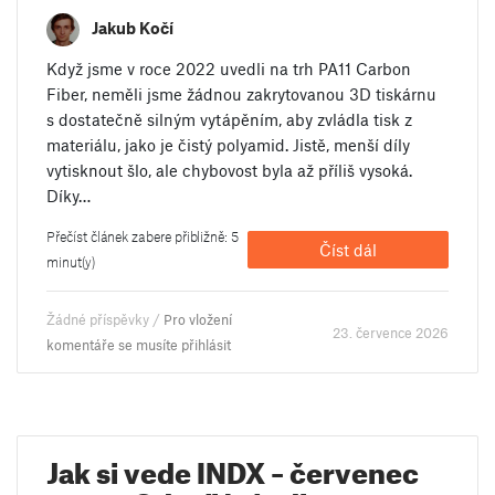
Jakub Kočí
Když jsme v roce 2022 uvedli na trh PA11 Carbon
Fiber, neměli jsme žádnou zakrytovanou 3D tiskárnu
s dostatečně silným vytápěním, aby zvládla tisk z
materiálu, jako je čistý polyamid. Jistě, menší díly
vytisknout šlo, ale chybovost byla až příliš vysoká.
Díky…
Přečíst článek zabere přibližně: 5
Číst dál
minut(y)
Žádné příspěvky /
Pro vložení
23. července 2026
komentáře se musíte přihlásit
Jak si vede INDX – červenec