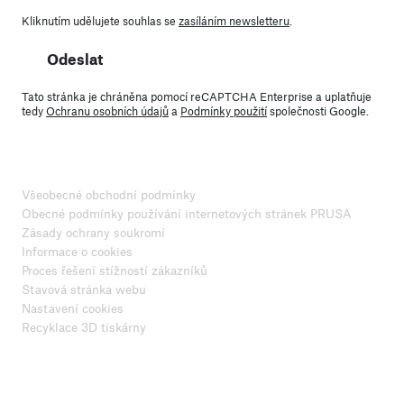
Kliknutím udělujete souhlas se
zasíláním newsletteru
.
Odeslat
Tato stránka je chráněna pomocí reCAPTCHA Enterprise a uplatňuje
tedy
Ochranu osobních údajů
a
Podmínky použití
společnosti Google.
Všeobecné obchodní podmínky
Obecné podmínky používání internetových stránek PRUSA
Zásady ochrany soukromí
Informace o cookies
Proces řešení stížností zákazníků
Stavová stránka webu
Nastavení cookies
Recyklace 3D tiskárny