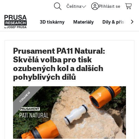
Čeština
Přihlásit se
3D tiskárny
Materiály
Díly
&
příslušens
Prusament PA11 Natural:
Skvělá volba pro tisk
ozubených kol a dalších
pohyblivých dílů
OZNÁMENÍ