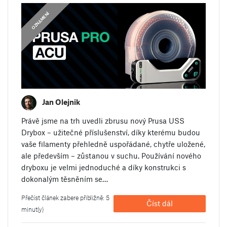
OZNÁMENÍ
Jan Olejnik
Právě jsme na trh uvedli zbrusu nový Prusa USS
Drybox – užitečné příslušenství, díky kterému budou
vaše filamenty přehledně uspořádané, chytře uložené,
ale především – zůstanou v suchu. Používání nového
dryboxu je velmi jednoduché a díky konstrukci s
dokonalým těsněním se…
Přečíst článek zabere přibližně: 5
Číst dál
minut(y)