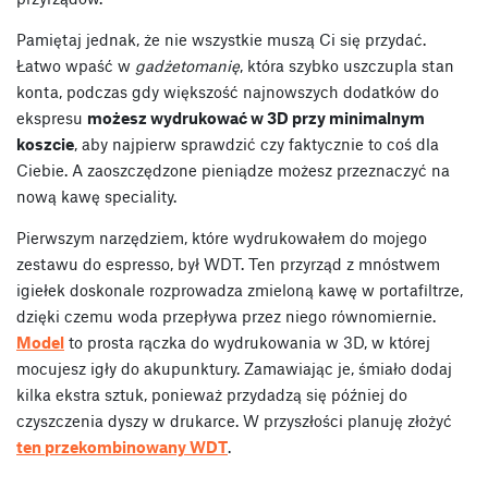
Pamiętaj jednak, że nie wszystkie muszą Ci się przydać.
Łatwo wpaść w
gadżetomanię
, która szybko uszczupla stan
konta, podczas gdy większość najnowszych dodatków do
ekspresu
możesz wydrukować w 3D przy minimalnym
koszcie
, aby najpierw sprawdzić czy faktycznie to coś dla
Ciebie. A zaoszczędzone pieniądze możesz przeznaczyć na
nową kawę speciality.
Pierwszym narzędziem, które wydrukowałem do mojego
zestawu do espresso, był WDT. Ten przyrząd z mnóstwem
igiełek doskonale rozprowadza zmieloną kawę w portafiltrze,
dzięki czemu woda przepływa przez niego równomiernie.
Model
to prosta rączka do wydrukowania w 3D, w której
mocujesz igły do akupunktury. Zamawiając je, śmiało dodaj
kilka ekstra sztuk, ponieważ przydadzą się później do
czyszczenia dyszy w drukarce. W przyszłości planuję złożyć
ten przekombinowany WDT
.