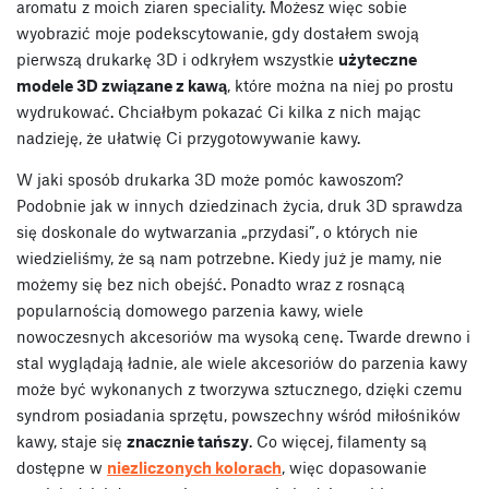
aromatu z moich ziaren speciality. Możesz więc sobie
wyobrazić moje podekscytowanie, gdy dostałem swoją
pierwszą drukarkę 3D i odkryłem wszystkie
użyteczne
modele 3D związane z kawą
, które można na niej po prostu
wydrukować. Chciałbym pokazać Ci kilka z nich mając
nadzieję, że ułatwię Ci przygotowywanie kawy.
W jaki sposób drukarka 3D może pomóc kawoszom?
Podobnie jak w innych dziedzinach życia, druk 3D sprawdza
się doskonale do wytwarzania „przydasi”, o których nie
wiedzieliśmy, że są nam potrzebne. Kiedy już je mamy, nie
możemy się bez nich obejść. Ponadto wraz z rosnącą
popularnością domowego parzenia kawy, wiele
nowoczesnych akcesoriów ma wysoką cenę. Twarde drewno i
stal wyglądają ładnie, ale wiele akcesoriów do parzenia kawy
może być wykonanych z tworzywa sztucznego, dzięki czemu
syndrom posiadania sprzętu, powszechny wśród miłośników
kawy, staje się
znacznie tańszy
. Co więcej, filamenty są
dostępne w
niezliczonych kolorach
, więc dopasowanie