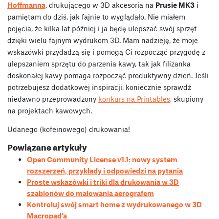
Hoffmanna
,
drukującego w 3D akcesoria
na
Prusie MK3
i
pamiętam do dziś, jak fajnie to wyglądało. Nie miałem
pojęcia, że kilka lat później i ja będę ulepszać swój sprzęt
dzięki wielu fajnym wydrukom 3D. Mam nadzieję, że moje
wskazówki przydadzą się i pomogą Ci rozpocząć przygodę z
ulepszaniem sprzętu do parzenia kawy, tak jak filiżanka
doskonałej kawy pomaga rozpocząć produktywny dzień. Jeśli
potrzebujesz dodatkowej inspiracji, koniecznie sprawdź
niedawno przeprowadzony
konkurs na Printables
,
skupiony
na projektach kawowych.
Udanego (kofeinowego) drukowania!
Powiązane artykuły
Open Community License v1.1: nowy system
rozszerzeń, przykłady i odpowiedzi na pytania
Proste wskazówki i triki dla drukowania w 3D
szablonów do malowania aerografem
Kontroluj swój smart home z wydrukowanego w 3D
Macropad’a