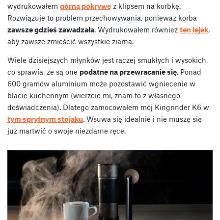
wydrukowałem
górną pokrywę
z klipsem na korbkę.
Rozwiązuje to problem przechowywania, ponieważ korba
zawsze gdzieś zawadzała
. Wydrukowałem również
ten lejek
,
aby zawsze zmieścić wszystkie ziarna.
Wiele dzisiejszych młynków jest raczej smukłych i wysokich,
co sprawia, że są one
podatne na przewracanie się
. Ponad
600 gramów aluminium może pozostawić wgniecenie w
blacie kuchennym (wierzcie mi, znam to z własnego
doświadczenia). Dlatego zamocowałem mój Kingrinder K6 w
tym sprytnym stojaku
. Wsuwa się idealnie i nie muszę się
już martwić o swoje niezdarne ręce.