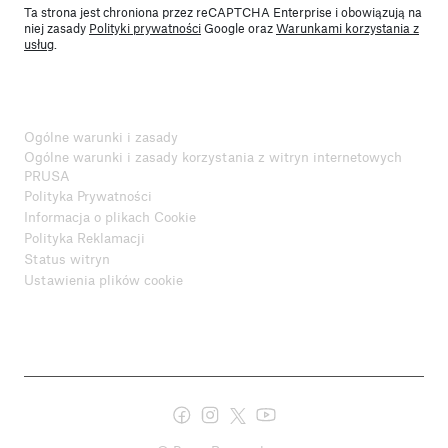
Ta strona jest chroniona przez reCAPTCHA Enterprise i obowiązują na
niej zasady
Polityki prywatności
Google oraz
Warunkami korzystania z
usług
.
Ogólne warunki i zasady
Ogólne warunki i zasady korzystania z witryn internetowych
PRUSA
Polityka Prywatności
Informacja o plikach Cookie
Polityka Reklamacji
Status witryn
Ustawienia plików cookie