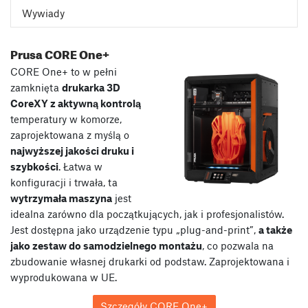
Wywiady
Prusa CORE One+
CORE One+ to w pełni
zamknięta
drukarka 3D
CoreXY z aktywną kontrolą
temperatury w komorze,
zaprojektowana z myślą o
najwyższej jakości druku i
szybkości
. Łatwa w
konfiguracji i trwała, ta
wytrzymała maszyna
jest
idealna zarówno dla początkujących, jak i profesjonalistów.
Jest dostępna jako urządzenie typu „plug-and-print”,
a także
jako zestaw do samodzielnego montażu
, co pozwala na
zbudowanie własnej drukarki od podstaw. Zaprojektowana i
wyprodukowana w UE.
Szczegóły CORE One+