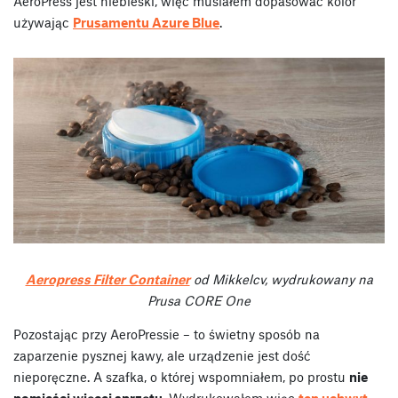
AeroPress jest niebieski, więc musiałem dopasować kolor
używając
Prusamentu Azure Blue
.
Aeropress Filter Container
od Mikkelcv, wydrukowany na
Prusa CORE One
Pozostając przy AeroPressie – to świetny sposób na
zaparzenie pysznej kawy, ale urządzenie jest dość
nieporęczne. A szafka, o której wspomniałem, po prostu
nie