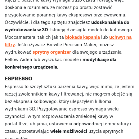
doskonale rozumiem, że możesz po prostu zostawić
przygotowanie porannej kawy ekspresowi przelewowemu.
Oczywiście, i dla tego sprzętu znajdziesz
udoskonalenia do
wydrukowania w 3D
. Istnieją dziesiątki modeli do kultowego
Moccamastera, takich jak ta
blokada kapania
lub
uchwyt na
filtry
. Jeśli używacz Breville Precision Maker, możesz
wydrukować
sprytny organizer
dla swojego urządzenia
Fellow Aiden lub wyszukać modele i
modyfikacje dla
konkretnego urządzenia
.
ESPRESSO
Espresso to szczyt sztuki parzenia kawy, więc mimo, że jestem
raczej zwolennikiem kawy filtrowanej, nie mogłem obejść się
bez ekspresu kolbowego, który ulepszyłem kilkoma
wydrukami 3D. Przygotowanie espresso wymaga wielu
czynności, w tym rozprowadzenia zmielonej kawy w
portafiltrze, ubijania, ustawienia odpowiedniej temperatury i
czasu, pozostawiając
wiele możliwości
użycia sprytnych
przyrządów.