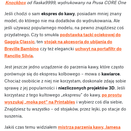
Knockbox
od flaska9999, wydrukowany na Prusa CORE One
Jeśli chodzi o sam
ekspres do kawy
, posiadam mniej znany
model, do którego nie ma dodatków do wydrukowania. Ale
jeśli używasz popularnego modelu, na pewno znajdziesz coś
przydatnego. Czy to smukła
podstawka tacki ociekowej do
Gaggia Classic
, ten
stojak na akcesoria do ubijania do
Breville Bambino
czy też elegancki
uchwyt na portafiltr do
Rancilio Silvia
.
Jest jeszcze jedno urządzenie do parzenia kawy, które często
porównuje się do ekspresu kolbowego – mowa o
kawiarce
.
Chociaż osobiście z niej nie korzystam, doskonale zdaję sobie
sprawę z jej popularności i
niezliczonych projektów 3D
. Jeśli
korzystasz z tego kultowego „ekspresu” do kawy,
po prostu
wyszukaj „moka pot” na Printables
i wybierz coś dla siebie.
Znajdziesz tu wszystko – od stojaków, przez lejki, po stacje do
suszenia.
Jakiś czas temu widziałem
mistrza parzenia kawy, Jamesa