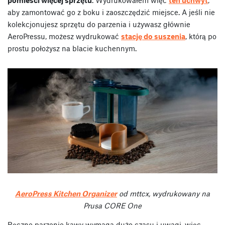
pomieści więcej sprzętu
. Wydrukowałem więc
ten uchwyt
,
aby zamontować go z boku i zaoszczędzić miejsce. A jeśli nie
kolekcjonujesz sprzętu do parzenia i używasz głównie
AeroPressu, możesz wydrukować
stację do suszenia
, którą po
prostu położysz na blacie kuchennym.
AeroPress Kitchen Organizer
od mttcx, wydrukowany na
Prusa CORE One
Ręczne parzenie kawy wymaga dużo czasu i uwagi, więc