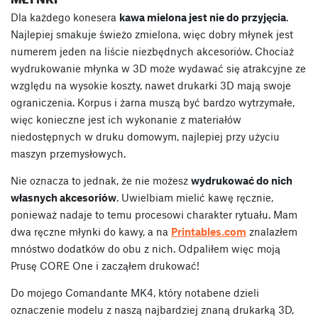
Dla każdego konesera
kawa mielona jest nie do przyjęcia
.
Najlepiej smakuje świeżo zmielona, więc dobry młynek jest
numerem jeden na liście niezbędnych akcesoriów. Chociaż
wydrukowanie młynka w 3D może wydawać się atrakcyjne ze
względu na wysokie koszty, nawet drukarki 3D mają swoje
ograniczenia. Korpus i żarna muszą być bardzo wytrzymałe,
więc konieczne jest ich wykonanie z materiałów
niedostępnych w druku domowym, najlepiej przy użyciu
maszyn przemysłowych.
Nie oznacza to jednak, że nie możesz
wydrukować do nich
własnych akcesoriów
. Uwielbiam mielić kawę ręcznie,
ponieważ nadaje to temu procesowi charakter rytuału. Mam
dwa ręczne młynki do kawy, a na
Printables.com
znalazłem
mnóstwo dodatków do obu z nich. Odpaliłem więc moją
Prusę CORE One i zacząłem drukować!
Do mojego Comandante MK4, który notabene dzieli
oznaczenie modelu z naszą najbardziej znaną drukarką 3D,