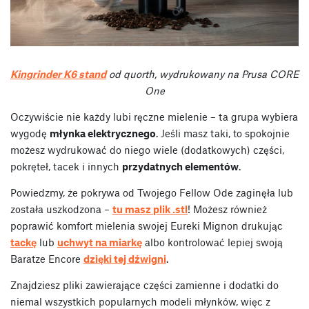
Kingrinder K6 stand
od quorth, wydrukowany na Prusa CORE
One
Oczywiście nie każdy lubi ręczne mielenie – ta grupa wybiera
wygodę
młynka elektrycznego
. Jeśli masz taki, to spokojnie
możesz wydrukować do niego wiele (dodatkowych) części,
pokręteł, tacek i innych
przydatnych elementów
.
Powiedzmy, że pokrywa od Twojego Fellow Ode zaginęła lub
została uszkodzona –
tu masz plik .stl
! Możesz również
poprawić komfort mielenia swojej Eureki Mignon drukując
tackę
lub
uchwyt na miarkę
albo kontrolować lepiej swoją
Baratze Encore
dzięki tej dźwigni
.
Znajdziesz pliki zawierające części zamienne i dodatki do
niemal wszystkich popularnych modeli młynków, więc z