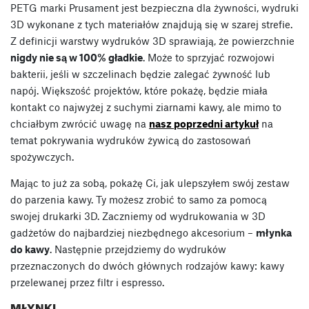
PETG marki Prusament jest bezpieczna dla żywności, wydruki
3D wykonane z tych materiałów znajdują się w szarej strefie.
Z definicji warstwy wydruków 3D sprawiają, że powierzchnie
nigdy nie są w 100% gładkie
. Może to sprzyjać rozwojowi
bakterii, jeśli w szczelinach będzie zalegać żywność lub
napój. Większość projektów, które pokażę, będzie miała
kontakt co najwyżej z suchymi ziarnami kawy, ale mimo to
chciałbym zwrócić uwagę na
nasz poprzedni artykuł
na
temat pokrywania wydruków żywicą do zastosowań
spożywczych.
Mając to już za sobą, pokażę Ci, jak ulepszyłem swój zestaw
do parzenia kawy. Ty możesz zrobić to samo za pomocą
swojej drukarki 3D. Zaczniemy od wydrukowania w 3D
gadżetów do najbardziej niezbędnego akcesorium –
młynka
do kawy
. Następnie przejdziemy do wydruków
przeznaczonych do dwóch głównych rodzajów kawy: kawy
przelewanej przez filtr i espresso.
MŁYNKI