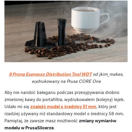
9 Prong Espresso Distribution Tool WDT
od jkim_makes,
wydrukowany na Prusa CORE One
Aby nie narobić bałaganu podczas przesypywania drobno
zmielonej kawy do portafiltra, wydrukowałem (kolejny) lejek.
Udało mi się
znaleźć model o średnicy 51 mm
, który jest
rzadziej używany niż standardowy model o średnicy 58 mm.
Pamiętaj, że zawsze masz możliwość
zmiany wymiarów
modelu w PrusaSlicerze
.