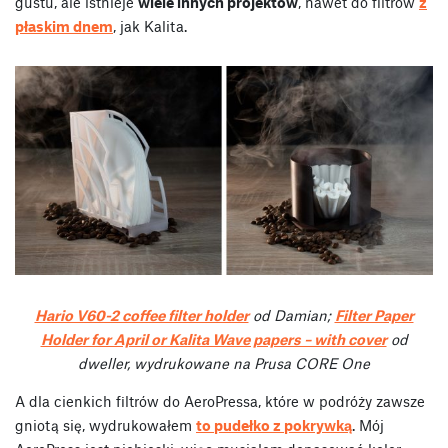
gustu, ale istnieje
wiele innych projektów
, nawet do filtrów
z
płaskim dnem
, jak Kalita.
Hario V60-2 coffee filter holder
od Damian;
Filter Paper
Holder for April or Kalita Wave papers – with cover
od
dweller, wydrukowane na Prusa CORE One
A dla cienkich filtrów do AeroPressa, które w podróży zawsze
gniotą się, wydrukowałem
to pudełko z pokrywką
. Mój