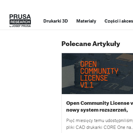
Drukarki 3D
Materiały
Części i akce
Polecane Artykuły
Open Community License v1
nowy system rozszerzeń,
przykłady i odpowiedzi na
Pięć miesięcy temu udostępniliśm
pytania
pliki CAD drukarki CORE One na