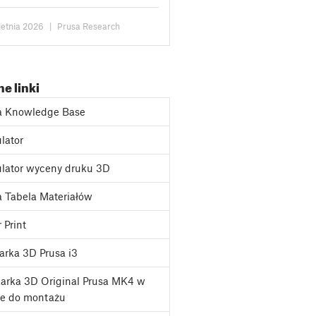
kowników próśb była możliwość
kszenia pamięci Prusa Connect.
ietnia 2026
|
Prusa Research
ie...
e linki
a Knowledge Base
lator
lator wyceny druku 3D
 Tabela Materiałów
 Print
rka 3D Prusa i3
arka 3D Original Prusa MK4 w
ie do montażu