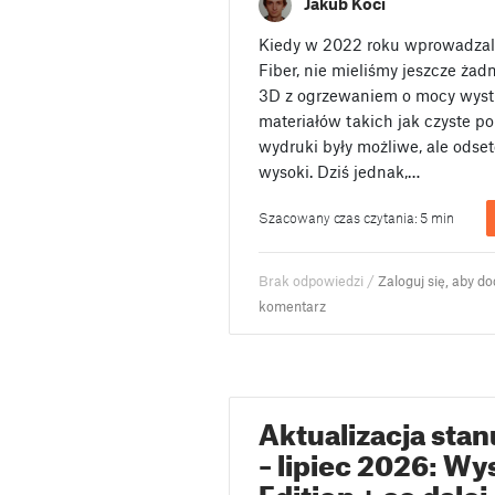
Jakub Kočí
Kiedy w 2022 roku wprowadzal
Fiber, nie mieliśmy jeszcze ża
3D z ogrzewaniem o mocy wysta
materiałów takich jak czyste p
wydruki były możliwe, ale ods
wysoki. Dziś jednak,…
Szacowany czas czytania: 5 min
Brak odpowiedzi /
Zaloguj się, aby d
komentarz
Aktualizacja sta
– lipiec 2026: Wy
Edition + co dalej