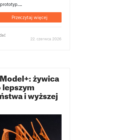
 prototyp….
Przeczytaj więcej
odać
22. czerwca 2026
 Model+: żywica
o lepszym
ństwa i wyższej