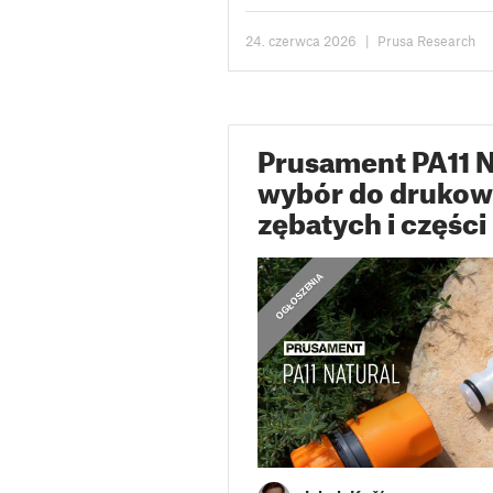
licencji Open Community License
(OCL). Od tego...
24. czerwca 2026
|
Prusa Research
Prusament PA11 N
wybór do drukow
zębatych i częśc
OGŁOSZENIA