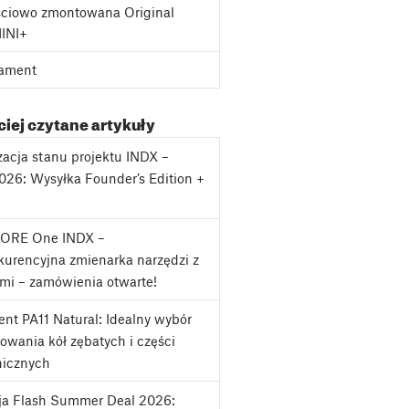
ciowo zmontowana Original
MINI+
ament
iej czytane artykuły
zacja stanu projektu INDX –
2026: Wysyłka Founder’s Edition +
j
CORE One INDX –
urencyjna zmienarka narzędzi z
mi – zamówienia otwarte!
nt PA11 Natural: Idealny wybór
owania kół zębatych i części
icznych
ja Flash Summer Deal 2026: