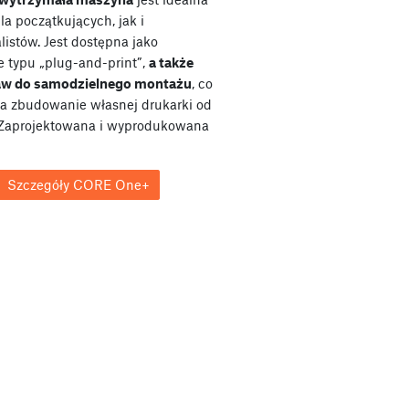
a początkujących, jak i
listów. Jest dostępna jako
e typu „plug-and-print”,
a także
taw do samodzielnego montażu
, co
a zbudowanie własnej drukarki od
Zaprojektowana i wyprodukowana
Szczegóły CORE One+