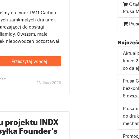
Częś
Prusa 
iśmy na rynek PA11 Carbon
dnych zamkniętych drukarek
Prus
rczającej do obsługi
oliamidy. Owszem, małe
Najczęśc
etek niepowodzeń pozostawał
Aktuali
lipiec 
Przeczytaj więcej
co dale
odać
Prusa 
23. lipca 2026
bezkonk
8 dysza
Prusame
do druk
nu projektu INDX
mechan
syłka Founder’s
Promoc