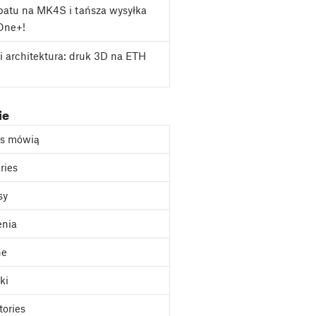
atu na MK4S i tańsza wysyłka
One+!
i architektura: druk 3D na ETH
ie
as mówią
ries
sy
enia
ne
ki
tories