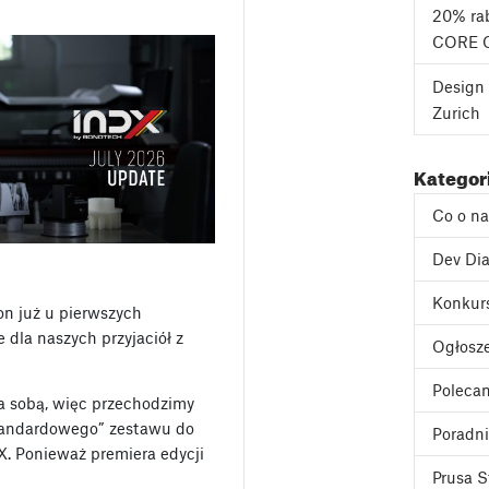
20% rab
CORE 
Design 
Zurich
Kategor
Co o n
Dev Dia
Konkur
on już u pierwszych
e dla naszych przyjaciół z
Ogłosz
Poleca
a sobą, więc przechodzimy
standardowego” zestawu do
Poradni
. Ponieważ premiera edycji
Prusa S