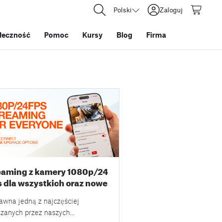
Polski
Zaloguj
łeczność
Pomoc
Kursy
Blog
Firma
eaming z kamery 1080p/24
/s dla wszystkich oraz nowe
je rozszerzenia pamięci w
awna jedną z najczęściej
saConnect
szanych przez naszych