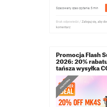
Szacowany czas czytania: 5 min
Brak odpowiedzi /
Zaloguj się, aby d
komentarz
Promocja Flash 
2026: 20% rabatu
tańsza wysyłka 
OGŁOSZENIA