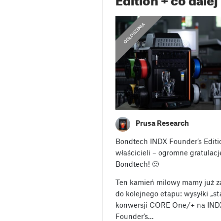
OGŁOSZENIA
Prusa Research
Bondtech INDX Founder’s Editi
właścicieli – ogromne gratulacj
Bondtech! 🙂
Ten kamień milowy mamy już z
do kolejnego etapu: wysyłki „
konwersji CORE One/+ na INDX
Founder’s…