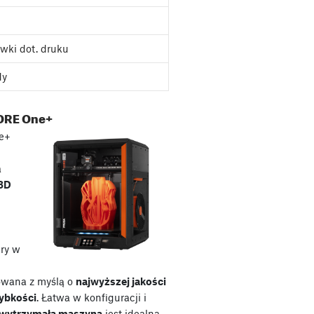
wki dot. druku
dy
ORE One+
e+
a
 3D
ry w
owana z myślą o
najwyższej jakości
zybkości
. Łatwa w konfiguracji i
wytrzymała maszyna
jest idealna