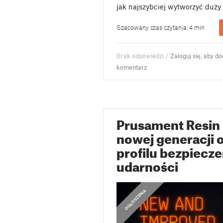
jak najszybciej wytworzyć duży
Szacowany czas czytania: 4 min
Brak odpowiedzi /
Zaloguj się, aby d
komentarz
Prusament Resin
nowej generacji 
profilu bezpiecze
udarności
OGŁOSZENIA