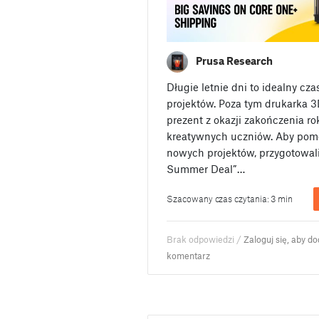
Prusa Research
Długie letnie dni to idealny cz
projektów. Poza tym drukarka 3
prezent z okazji zakończenia ro
kreatywnych uczniów. Aby pomó
nowych projektów, przygotowali
Summer Deal”…
Szacowany czas czytania: 3 min
Brak odpowiedzi /
Zaloguj się, aby d
komentarz