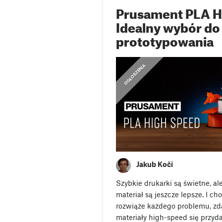
Prusament PLA H
Idealny wybór do
prototypowania
,
OGŁOSZENIA
OGŁOSZENIA
Jakub Kočí
Szybkie drukarki są świetne, a
materiał są jeszcze lepsze. I c
rozwiąże każdego problemu, zda
materiały high-speed się przyda