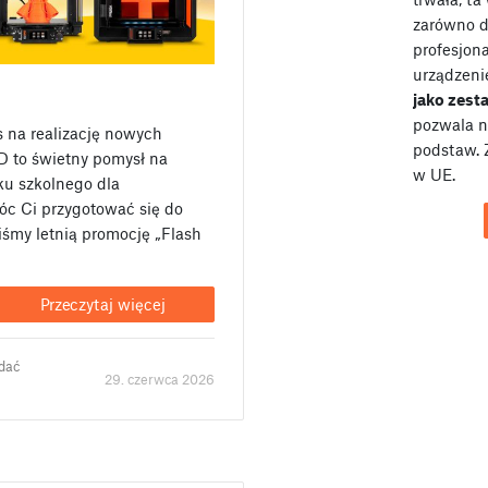
zarówno dl
profesjona
urządzeni
jako zes
pozwala n
as na realizację nowych
podstaw. 
D to świetny pomysł na
w UE.
ku szkolnego dla
c Ci przygotować się do
śmy letnią promocję „Flash
Przeczytaj więcej
odać
29. czerwca 2026