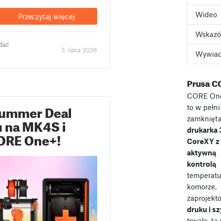
Wideo
Przeczytaj więcej
Wskazó
odać
3. lipca 2026
Wywia
Prusa C
CORE On
Summer Deal
to w pełni
zamknięt
 na MK4S i
drukarka
CORE One+!
CoreXY z
aktywną
kontrolą
temperatu
komorze,
zaprojekt
druku i s
trwała, ta