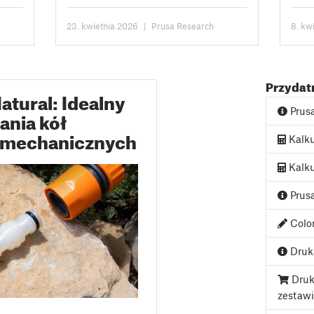
CORE One/+. Wszystkie szczegóły
użyt
znajdziesz na stronie...
zwię
23. kwietnia 2026
|
Prusa Research
8. kw
Obecn
Przydatn
atural: Idealny
Prus
ania kół
i mechanicznych
Kalku
Kalku
Prusa
Color
Druka
Druk
zestaw