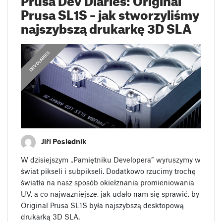
Prusa SL1S – jak stworzyliśmy
najszybszą drukarkę 3D SLA
DEV DIARIES
Jiří Posledník
W dzisiejszym „Pamiętniku Developera” wyruszymy w
świat pikseli i subpikseli. Dodatkowo rzucimy trochę
światła na nasz sposób okiełznania promieniowania
UV, a co najważniejsze, jak udało nam się sprawić, by
Original Prusa SL1S była najszybszą desktopową
drukarką 3D SLA.