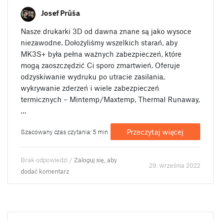
Josef Průša
Nasze drukarki 3D od dawna znane są jako wysoce
niezawodne. Dołożyliśmy wszelkich starań, aby
MK3S+ była pełna ważnych zabezpieczeń, które
mogą zaoszczędzić Ci sporo zmartwień. Oferuje
odzyskiwanie wydruku po utracie zasilania,
wykrywanie zderzeń i wiele zabezpieczeń
termicznych – Mintemp/Maxtemp, Thermal Runaway,
…
Przeczytaj więcej
Szacowany czas czytania: 5 min
Brak odpowiedzi /
Zaloguj się, aby
29. września 2022
dodać komentarz