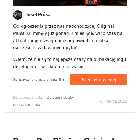
Josef Průša
Od ogłoszenia przez nas nadchodzącej Original
Prusa XL minęły już ponad 3 miesiące, więc czas na
aktualizację rozwoju oraz odpowiedź na kilka
najczęściej zadawanych pytań.
Wiem, że nie są to najlepsze czasy na publikację logu
developera – w Ukrainie toczy się…
Przeczytaj więcej
Szacowany czas czytania: 6 min
Brak odpowiedzi /
Zaloguj się, aby
16. marca 2022
dodać komentarz
Prusa Dev Diaries: Original