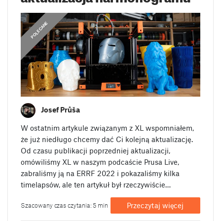
,
DEV DIARIES
POLECANE
Josef Průša
W ostatnim artykule związanym z XL wspomniałem,
że już niedługo chcemy dać Ci kolejną aktualizację.
Od czasu publikacji poprzedniej aktualizacji,
omówiliśmy XL w naszym podcaście Prusa Live,
zabraliśmy ją na ERRF 2022 i pokazaliśmy kilka
timelapsów, ale ten artykuł był rzeczywiście…
Przeczytaj więcej
Szacowany czas czytania: 5 min