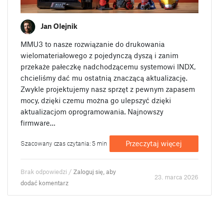
Jan Olejnik
MMU3 to nasze rozwiązanie do drukowania
wielomateriałowego z pojedynczą dyszą i zanim
przekaże pałeczkę nadchodzącemu systemowi INDX,
chcieliśmy dać mu ostatnią znaczącą aktualizację.
Zwykle projektujemy nasz sprzęt z pewnym zapasem
mocy, dzięki czemu można go ulepszyć dzięki
aktualizacjom oprogramowania. Najnowszy
firmware…
Przeczytaj więcej
Szacowany czas czytania: 5 min
Brak odpowiedzi /
Zaloguj się, aby
23. marca 2026
dodać komentarz