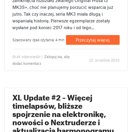
zamknięcia rozdziału zwanego Original Prusa i3
MK3S+, choć nie planujemy porzucić wsparcia już
jutro. Tak czy inaczej, seria MK3 miała długą i
wspaniałą historię. Pierwsze egzemplarze zostały
wysłane pod koniec 2017 roku i od tego…
Przeczytaj więcej
Szacowany czas czytania: 4 min
Brak odpowiedzi /
Zaloguj się, aby
22. września 2023
dodać komentarz
XL Update #2 – Więcej
timelapsów, bliższe
spojrzenie na elektronikę,
nowości o Nextruderze i
aktualizacja harmonogramu