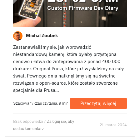
Michal Zoubek
Zastanawialiśmy się, jak wprowadzić
niestandardową kamerę, która byłaby przystępna
cenowo i łatwa do zintegrowania z ponad 400 000
drukarek Original Prusa, które już wysłaliśmy na cały
świat. Pewnego dnia natknęliśmy się na świetne
rozwiązanie open-source, które zostało stworzone
specjalnie dla Prusa…
Przeczytaj więcej
Szacowany czas czytania: 9 min
Brak odpowiedzi /
Zaloguj się, aby
21. marca 2024
dodać komentarz