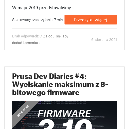
W maju 2019 przedstawiliśmy…
Przeczytaj więcej
Szacowany czas czytania: 7 min
Brak odpowiedzi /
Zaloguj się, aby
6. sierpnia 2021
dodać komentarz
Prusa Dev Diaries #4:
Wyciskanie maksimum z 8-
bitowego firmware
DEV DIARIES