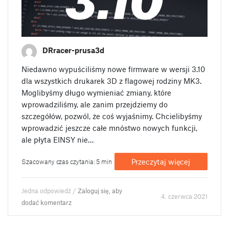
DRracer-prusa3d
Niedawno wypuściliśmy nowe firmware w wersji 3.10
dla wszystkich drukarek 3D z flagowej rodziny MK3.
Moglibyśmy długo wymieniać zmiany, które
wprowadziliśmy, ale zanim przejdziemy do
szczegółów, pozwól, że coś wyjaśnimy. Chcielibyśmy
wprowadzić jeszcze całe mnóstwo nowych funkcji,
ale płyta EINSY nie…
Przeczytaj więcej
Szacowany czas czytania: 5 min
Jedna odpowiedź /
Zaloguj się, aby
4. czerwca 2021
dodać komentarz