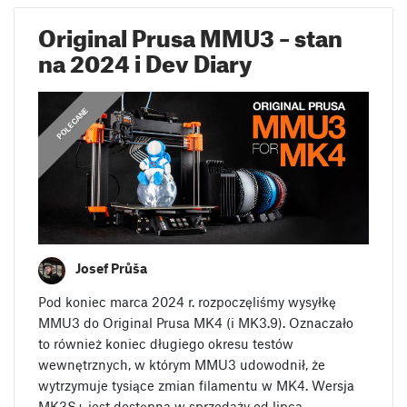
Original Prusa MMU3 – stan
na 2024 i Dev Diary
,
DEV DIARIES
POLECANE
Josef Průša
Pod koniec marca 2024 r. rozpoczęliśmy wysyłkę
MMU3 do Original Prusa MK4 (i MK3.9). Oznaczało
to również koniec długiego okresu testów
wewnętrznych, w którym MMU3 udowodnił, że
wytrzymuje tysiące zmian filamentu w MK4. Wersja
MK3S+ jest dostępna w sprzedaży od lipca…