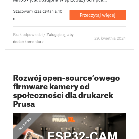
Szacowany czas czytania: 10
Przeczytaj więcej
min
Brak odpowiedzi /
Zaloguj się, aby
29. kwietnia 2024
dodać komentarz
Rozwój open-source’owego
firmware kamery od
społeczności dla drukarek
Prusa
DEV DIARIES