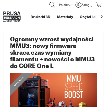
Polski
Zaloguj
Drukarki 3D
Materiały
Części i akcesor
Ogromny wzrost wydajności
MMU3: nowy firmware
skraca czas wymiany
filamentu + nowości o MMU3
do CORE One L
DEV DIARIES