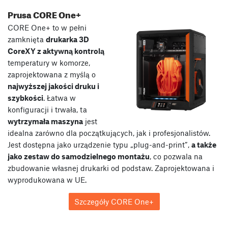
Prusa CORE One+
CORE One+ to w pełni
zamknięta
drukarka 3D
CoreXY z aktywną kontrolą
temperatury w komorze,
zaprojektowana z myślą o
najwyższej jakości druku i
szybkości
. Łatwa w
konfiguracji i trwała, ta
wytrzymała maszyna
jest
idealna zarówno dla początkujących, jak i profesjonalistów.
Jest dostępna jako urządzenie typu „plug-and-print”,
a także
jako zestaw do samodzielnego montażu
, co pozwala na
zbudowanie własnej drukarki od podstaw. Zaprojektowana i
wyprodukowana w UE.
Szczegóły CORE One+