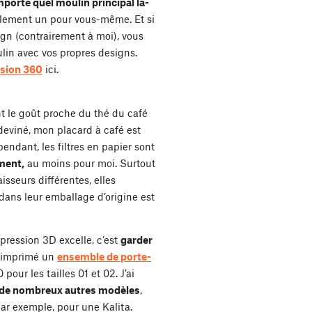
mporte quel moulin principal là-
blement un pour vous-même. Et si
gn (contrairement à moi), vous
lin avec vos propres designs.
usion 360
ici.
 le goût proche du thé du café
 deviné, mon placard à café est
pendant, les filtres en papier sont
ment,
au moins pour moi. Surtout
aisseurs différentes, elles
dans leur emballage d’origine est
mpression 3D excelle, c’est
garder
s imprimé un
ensemble de porte-
our les tailles 01 et 02. J’ai
de nombreux autres modèles
,
par exemple, pour une Kalita.