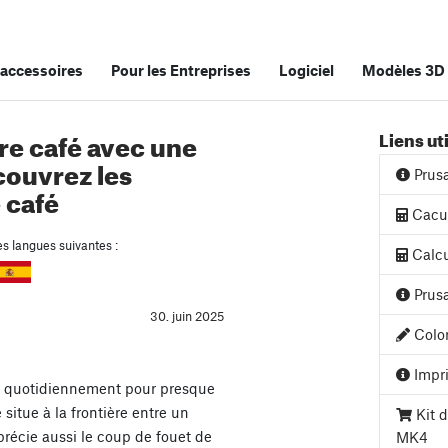
accessoires
Pour les Entreprises
Logiciel
Modèles 3D
re café avec une
Liens ut
couvrez les
Prus
 café
Cacul
es langues suivantes :
Calcu
Prusa
30. juin 2025
Color
Impri
er quotidiennement pour presque
 situe à la frontière entre un
Kit d
récie aussi le coup de fouet de
MK4