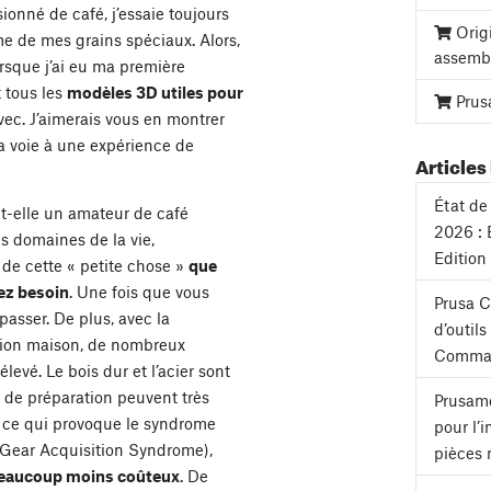
ionné de café, j’essaie toujours
Orig
ôme de mes grains spéciaux. Alors,
assemb
orsque j’ai eu ma première
 tous les
modèles 3D utiles pour
Prus
ec. J’aimerais vous en montrer
 la voie à une expérience de
Articles 
État de 
-elle un amateur de café
2026 : 
 domaines de la vie,
Edition
it de cette « petite chose »
que
ez besoin
. Une fois que vous
Prusa 
passer. De plus, avec la
d’outil
ation maison, de nombreux
Comman
evé. Le bois dur et l’acier sont
 de préparation peuvent très
Prusame
, ce qui provoque le syndrome
pour l’
 Gear Acquisition Syndrome),
pièces 
eaucoup moins coûteux
. De