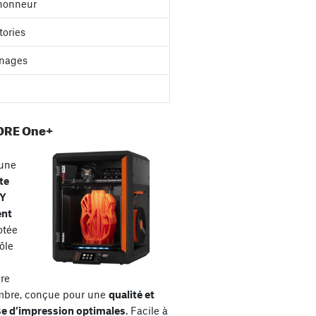
'honneur
tories
nages
ORE One+
une
te
XY
ent
otée
ôle
re
mbre, conçue pour une
qualité et
se d’impression optimales
. Facile à