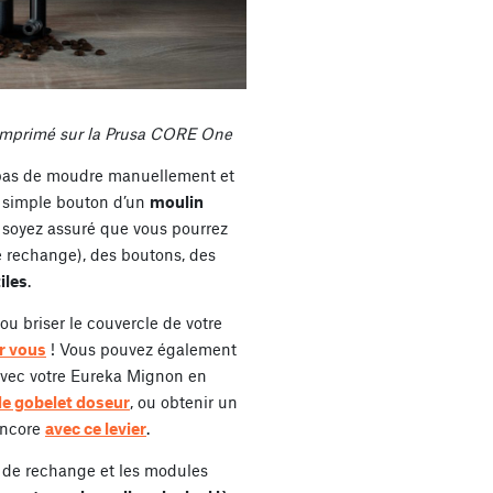
imprimé sur la Prusa CORE One
e pas de moudre manuellement et
u simple bouton d’un
moulin
, soyez assuré que vous pourrez
 rechange), des boutons, des
iles
.
ou briser le couvercle de votre
ur vous
! Vous pouvez également
avec votre Eureka Mignon en
de gobelet doseur
, ou obtenir un
Encore
avec ce levier
.
es de rechange et les modules