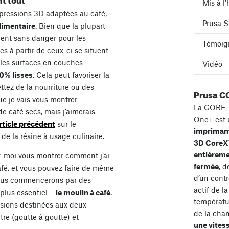
Mis à l
pressions 3D adaptées au café,
Prusa S
alimentaire
. Bien que la plupart
ent sans danger pour les
Témoig
es à partir de ceux-ci se situent
, les surfaces en couches
Vidéo
0% lisses
. Cela peut favoriser la
ttez de la nourriture ou des
Prusa C
e je vais vous montrer
La CORE
e café secs, mais j’aimerais
One+ est 
rticle précédent
sur le
impriman
e la résine à usage culinaire.
3D Core
entièrem
ez-moi vous montrer comment j’ai
fermée
, d
afé, et vous pouvez faire de même
d’un contr
Nous commencerons par des
actif de la
 plus essentiel –
le moulin à café
.
températu
sions destinées aux deux
de la cha
ltre (goutte à goutte) et
une vites