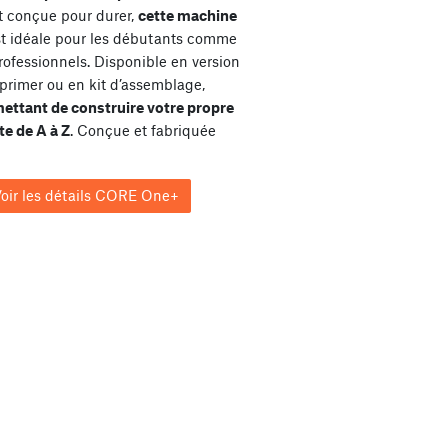
et conçue pour durer,
cette machine
st idéale pour les débutants comme
rofessionnels. Disponible en version
primer ou en kit d’assemblage,
ettant de construire votre propre
e de A à Z
. Conçue et fabriquée
oir les détails CORE One+