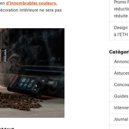
Promo F
s en
d’innombrables couleurs
,
réducti
 décoration intérieure ne sera pas
réduite
Design 
à l’ETH
Catégor
Annonc
Astuces
Concou
Guides
Intervi
Journa
nt tout