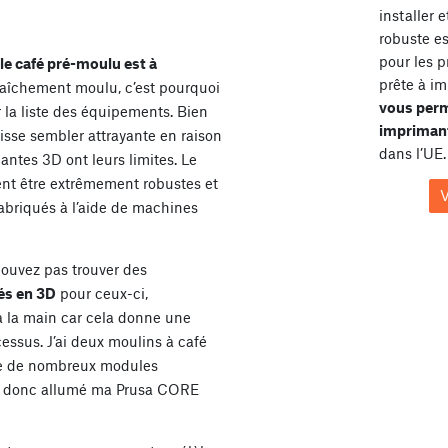
installer 
robuste e
pour les p
le café pré-moulu est à
prête à im
fraîchement moulu, c’est pourquoi
vous perm
 la liste des équipements. Bien
imprimant
isse sembler attrayante en raison
dans l’UE.
ntes 3D ont leurs limites. Le
ent être extrêmement robustes et
V
abriqués à l’aide de machines
pouvez pas trouver des
és en 3D
pour ceux-ci,
à la main car cela donne une
essus. J’ai deux moulins à café
e de nombreux modules
ai donc allumé ma Prusa CORE