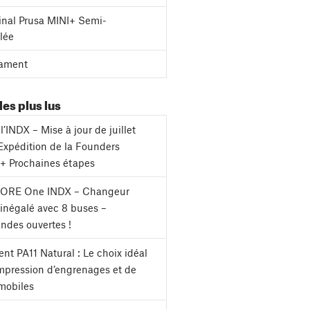
inal Prusa MINI+ Semi-
lée
ament
les plus lus
l’INDX – Mise à jour de juillet
Expédition de la Founders
 + Prochaines étapes
CORE One INDX – Changeur
s inégalé avec 8 buses –
des ouvertes !
nt PA11 Natural : Le choix idéal
impression d’engrenages et de
mobiles