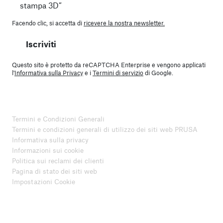
stampa 3D”
Facendo clic, si accetta di
ricevere la nostra newsletter.
Iscriviti
Questo sito è protetto da reCAPTCHA Enterprise e vengono applicati
l'
Informativa sulla Privacy
e i
Termini di servizio
di Google.
Termini e Condizioni Generali
Termini e condizioni generali di utilizzo dei siti web PRUSA
Informativa sulla privacy
Informazioni sui cookie
Politica sui reclami dei clienti
Pagina di stato dei siti web
Impostazioni Cookie