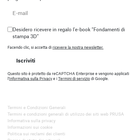
Desidero ricevere in regalo l'e-book “Fondamenti di
stampa 3D”
Facendo clic, si accetta di
ricevere la nostra newsletter.
Iscriviti
Questo sito è protetto da reCAPTCHA Enterprise e vengono applicati
l'
Informativa sulla Privacy
e i
Termini di servizio
di Google.
Termini e Condizioni Generali
Termini e condizioni generali di utilizzo dei siti web PRUSA
Informativa sulla privacy
Informazioni sui cookie
Politica sui reclami dei clienti