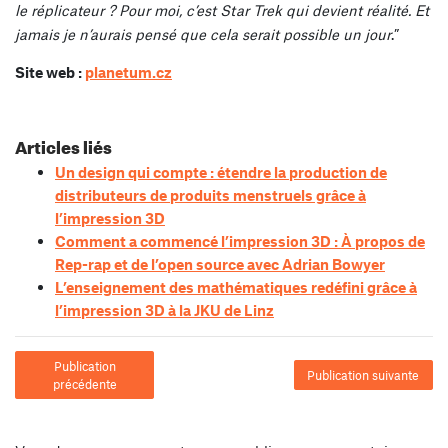
le réplicateur ? Pour moi, c’est Star Trek qui devient réalité. Et
jamais je n’aurais pensé que cela serait possible un jour
.”
Site web :
planetum.cz
Articles liés
Un design qui compte : étendre la production de
distributeurs de produits menstruels grâce à
l’impression 3D
Comment a commencé l’impression 3D : À propos de
Rep-rap et de l’open source avec Adrian Bowyer
L’enseignement des mathématiques redéfini grâce à
l’impression 3D à la JKU de Linz
Publication
Publication suivante
précédente