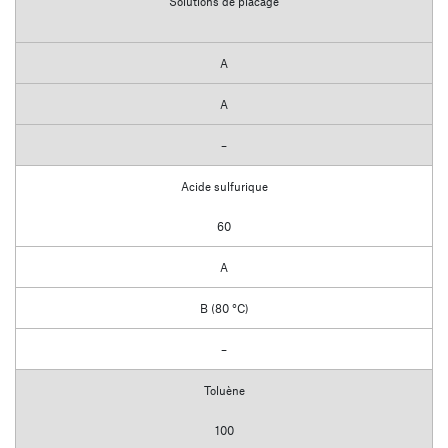
Solutions de placage
A
A
–
Acide sulfurique
60
A
B (80 °C)
–
Toluène
100