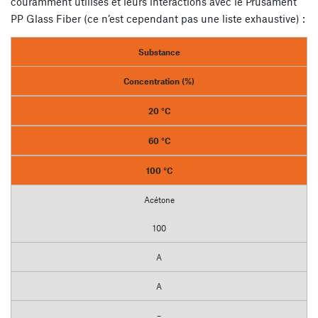
couramment utilisés et leurs interactions avec le Prusament
PP Glass Fiber (ce n’est cependant pas une liste exhaustive) :
Substance
Concentration (%)
20 °C
60 °C
100 °C
Acétone
100
A
A
–