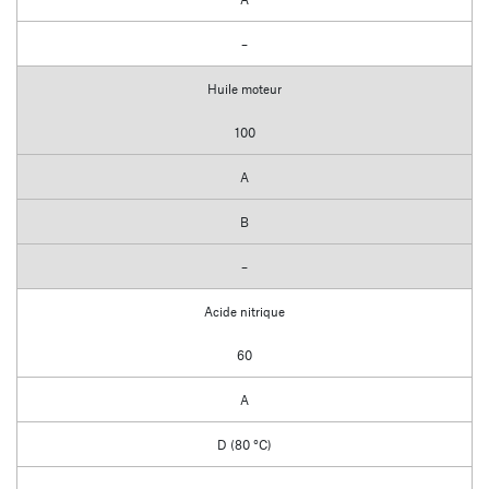
–
Huile moteur
100
A
B
–
Acide nitrique
60
A
D (80 °C)
–