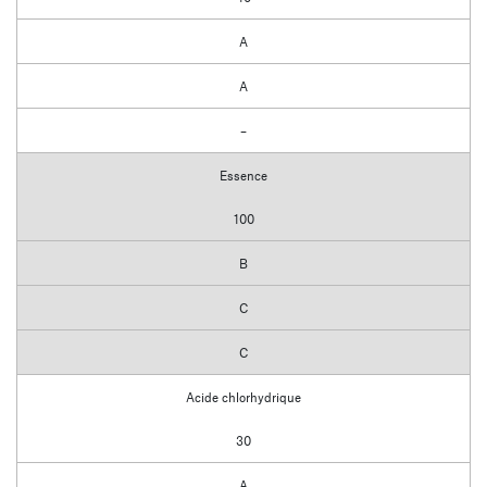
A
A
–
Essence
100
B
C
C
Acide chlorhydrique
30
A