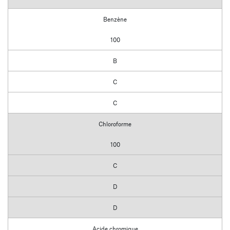
Benzène
100
B
C
C
Chloroforme
100
C
D
D
Acide chromique