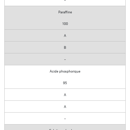
Paraffine
100
A
B
–
Acide phosphorique
95
A
A
–