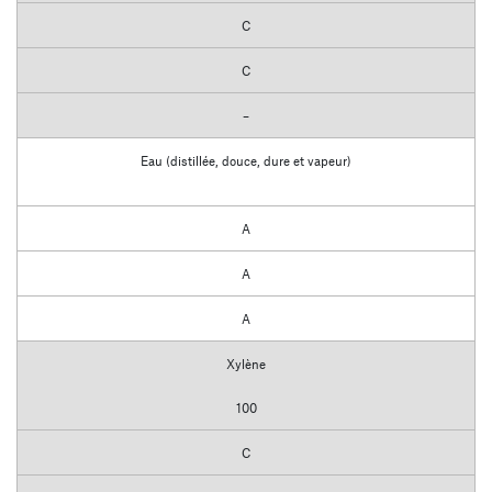
C
C
–
Eau (distillée, douce, dure et vapeur)
A
A
A
Xylène
100
C