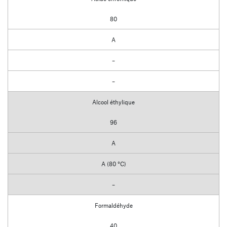
80
A
–
–
Alcool éthylique
96
A
A (80 °C)
–
Formaldéhyde
40