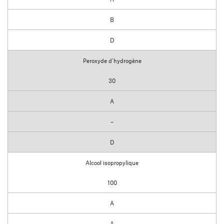
B
D
Peroxyde d’hydrogène
30
A
–
D
Alcool isopropylique
100
A
A