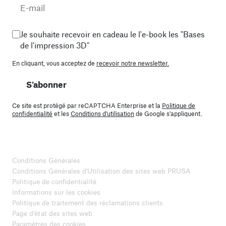
Je souhaite recevoir en cadeau le l'e-book les "Bases
de l'impression 3D"
En cliquant, vous acceptez de
recevoir notre newsletter.
S'abonner
Ce site est protégé par reCAPTCHA Enterprise et la
Politique de
confidentialité
et les
Conditions d'utilisation
de Google s'appliquent.
Conditions Générales
Conditions Générales d'Utilisation des sites web PRUSA
Politique de confidentialité
Informations sur les cookies
Politique de traitement des réclamations clients
Page d'état des sites web
Paramètres des cookies