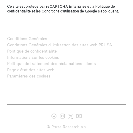
Ce site est protégé par reCAPTCHA Enterprise et la
Politique de
confidentialité
et les
Conditions d'utilisation
de Google s'appliquent.
Conditions Générales
Conditions Générales d'Utilisation des sites web PRUSA
Politique de confidentialité
Informations sur les cookies
Politique de traitement des réclamations clients
Page d'état des sites web
Paramètres des cookies
© Prusa Research a.s.