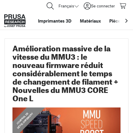
Français
Se connecter
Imprimantes 3D
Matériaux
Pièces
&
ac
Amélioration massive de la
vitesse du MMU3 : le
nouveau firmware réduit
considérablement le temps
de changement de filament +
Nouvelles du MMU3 CORE
One L
J
O
U
R
N
A
L
D
E
D
É
V
E
L
O
P
P
E
M
E
N
T