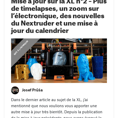
de timelapses, un zoom sur
l’électronique, des nouvelles
du Nextruder et une mise à
jour du calendrier
,
MIS À L'HONNEUR
J
O
U
R
N
A
L
D
E
D
É
V
E
L
O
P
P
E
M
E
N
T
Josef Průša
Dans le dernier article au sujet de la XL, j’ai
mentionné que nous voulions vous apporter une
autre mise à jour très bientôt. Depuis la publication
de la mise à jour précédente, nous avons évoqué la