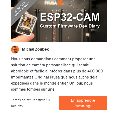
J
O
U
R
N
A
L
D
E
D
É
V
E
L
O
P
P
E
M
E
N
T
Michal Zoubek
Nous nous demandions comment proposer une
solution de caméra personnalisée qui serait
abordable et facile à intégrer dans plus de 400 000
imprimantes Original Prusa que nous avons déjà
expédiées dans le monde entier. Un jour, nous
sommes tombés sur une…
Temps de lecture estimé : 11
En apprendre
davantage
minutes