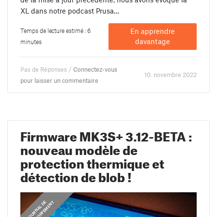
XL dans notre podcast Prusa…
Temps de lecture estimé : 6
En apprendre
davantage
minutes
Pas de Réponses /
Connectez-vous
10. novembre 2022
pour laisser un commentaire
Firmware MK3S+ 3.12-BETA :
nouveau modèle de
protection thermique et
détection de blob !
J
O
U
R
N
A
L
D
E
D
É
V
E
L
O
P
P
E
M
E
N
T