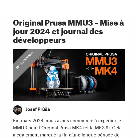
Original Prusa MMU3 – Mise à
jour 2024 et journal des
développeurs
,
MIS À L'HONNEUR
J
O
U
R
N
A
L
D
E
D
É
V
E
L
O
P
P
E
M
E
N
T
Josef Průša
Fin mars 2024, nous avons commencé à expédier le
MMU3 pour l’Original Prusa MK4 (et la MK3.9). Cela
a également marqué la fin d’une longue période de