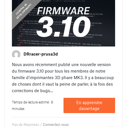
J
O
U
R
N
A
L
D
E
D
É
V
E
L
O
P
P
E
M
E
N
T
DRracer-prusa3d
Nous avons récemment publié une nouvelle version
du firmware 3.10 pour tous les membres de notre
famille d’imprimantes 3D phare MK3. Il y a beaucoup
de choses dont il vaut la peine de parler, à la fois des
corrections de bugs…
Temps de lecture estimé : 6
En apprendre
davantage
minutes
Pas de Réponses /
Connectez-vous