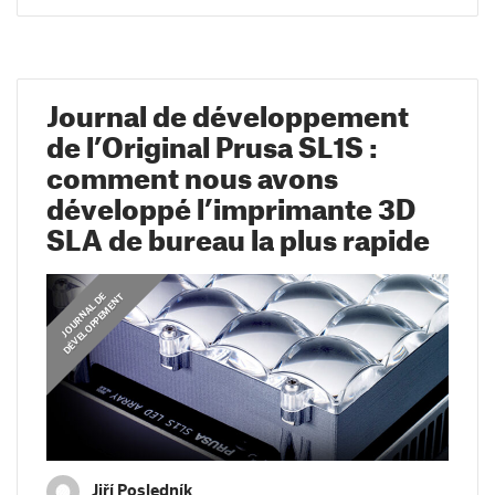
Journal de développement
de l’Original Prusa SL1S :
comment nous avons
développé l’imprimante 3D
SLA de bureau la plus rapide
J
O
U
R
N
A
L
D
E
D
É
V
E
L
O
P
P
E
M
E
N
T
Jiří Posledník