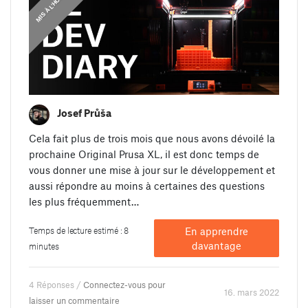
MIS À L'HONNEUR
J
O
U
R
N
A
L
D
E
D
É
V
E
L
O
P
P
E
M
E
N
T
Josef Průša
Cela fait plus de trois mois que nous avons dévoilé la
prochaine Original Prusa XL, il est donc temps de
vous donner une mise à jour sur le développement et
aussi répondre au moins à certaines des questions
les plus fréquemment…
Temps de lecture estimé : 8
En apprendre
davantage
minutes
4 Réponses /
Connectez-vous pour
16. mars 2022
laisser un commentaire