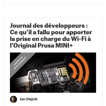
Journal des développeurs :
Ce qu’il a fallu pour apporter
la prise en charge du Wi-Fi à
l’Original Prusa MINI+
J
O
U
R
N
A
L
D
E
D
É
V
E
L
O
P
P
E
M
E
N
T
Jan Olejnik