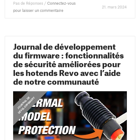
Pas de Réponses /
Connectez-vous
21. mars 2024
pour laisser un commentaire
Journal de développement
du firmware : fonctionnalités
de sécurité améliorées pour
les hotends Revo avec l’aide
de notre communauté
J
O
U
R
N
A
L
D
E
D
É
V
E
L
O
P
P
E
M
E
N
T