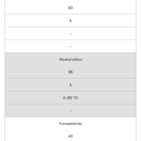
80
A
–
–
Alcohol etílico
96
A
A (80 °C)
–
Formaldehído
40