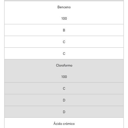
Benceno
100
B
C
C
Cloroformo
100
C
D
D
Ácido crómico