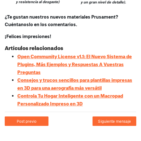
y resistencia al desgaste)
y un gran nivel de detalle).
¿Te gustan nuestros nuevos materiales Prusament?
Cuéntanoslo en los comentarios.
¡Felices impresiones!
Artículos relacionados
Open Community License v1.1: El Nuevo Sistema de
Plugins, Más Ejemplos y Respuestas A Vuestras
Preguntas
Consejos y trucos sencillos para plantillas impresas
en 3D para una aerografía más versátil
Controla Tu Hogar Inteligente con un Macropad
Personalizado Impreso en 3D
Post previo
Siguiente mensaje