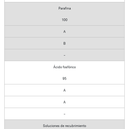
Parafina
100
A
B
–
Ácido fosfórico
95
A
A
–
Soluciones de recubrimiento