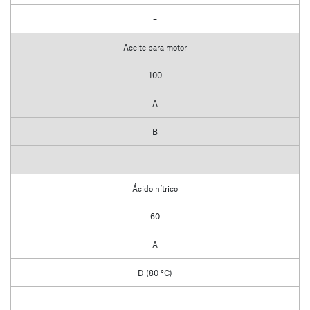
–
Aceite para motor
100
A
B
–
Ácido nítrico
60
A
D (80 °C)
–