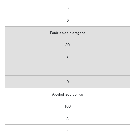
B
D
Peróxido de hidrógeno
30
A
–
D
Alcohol isopropílico
100
A
A