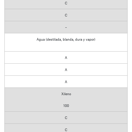
C
C
–
Agua (destilada, blanda, dura y vapor)
A
A
A
Xileno
100
C
C