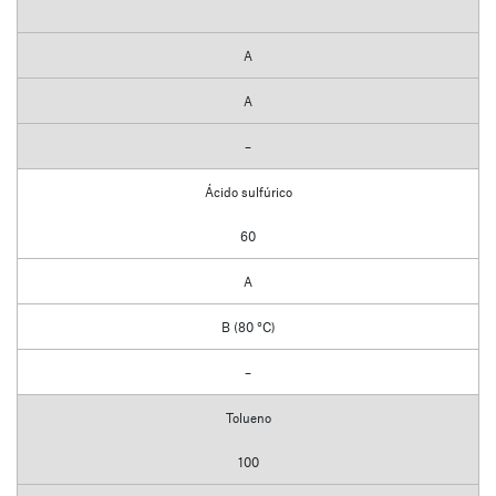
A
A
–
Ácido sulfúrico
60
A
B (80 °C)
–
Tolueno
100