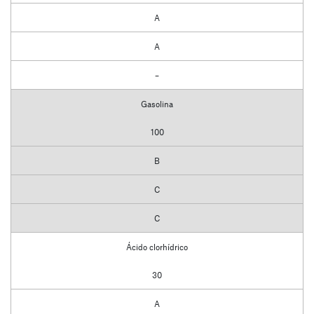
A
A
–
Gasolina
100
B
C
C
Ácido clorhídrico
30
A