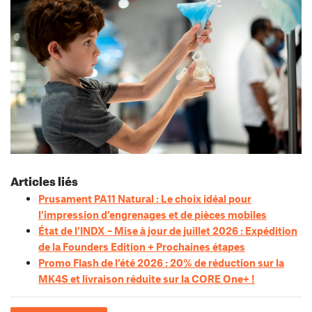
Articles liés
Prusament PA11 Natural : Le choix idéal pour
l’impression d’engrenages et de pièces mobiles
État de l’INDX – Mise à jour de juillet 2026 : Expédition
de la Founders Edition + Prochaines étapes
Promo Flash de l’été 2026 : 20% de réduction sur la
MK4S et livraison réduite sur la CORE One+ !