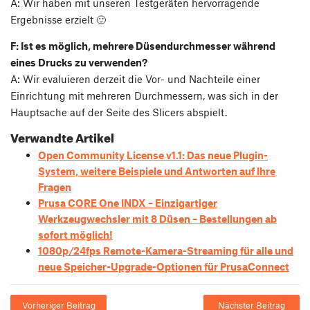
A: Wir haben mit unseren Testgeräten hervorragende
Ergebnisse erzielt 🙂
F: Ist es möglich, mehrere Düsendurchmesser während
eines Drucks zu verwenden?
A: Wir evaluieren derzeit die Vor- und Nachteile einer
Einrichtung mit mehreren Durchmessern, was sich in der
Hauptsache auf der Seite des Slicers abspielt.
Verwandte Artikel
Open Community License v1.1: Das neue Plugin-
System, weitere Beispiele und Antworten auf Ihre
Fragen
Prusa CORE One INDX – Einzigartiger
Werkzeugwechsler mit 8 Düsen – Bestellungen ab
sofort möglich!
1080p/24fps Remote-Kamera-Streaming für alle und
neue Speicher-Upgrade-Optionen für PrusaConnect
Vorheriger Beitrag
Nächster Beitrag