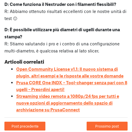
D: Come funziona il Nextruder con i filamenti flessibili?
R: Abbiamo ottenuto risultati eccellenti con le nostre unità di
test 🙂
D: È possibile utilizzare più diametri di ugelli durante una
stampa?
R: Stiamo valutando i pro e i contro di una configurazione
multi-diametro, è qualcosa relativa al lato slicer.
Articoli correlati
Open Community License v1.1: Il nuovo sistema di
plugin, altri esempi e le risposte alle vostre domande
Prusa CORE One INDX – Tool-changer senza pari con 8
ugelli – Preordini aperti!
Streaming video remoto a 1080p/24 fps per tutti e
nuove opzioni di aggiornamento dello spazio di
archiviazione su PrusaConnect
Post precedente
Prossimo post