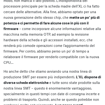
modo, non manca il lato positivo. L’indisponibilità del
processore principale per la scheda madre dell’XL ci ha fatto
cercare delle alternative. Alla fine, abbiamo optato per una
nuova generazione dello stesso chip, che
mette un po’ più di
potenza e ci permette di fare alcune cose in più con il
firmware
– come incorporare alcune informazioni relative alla
macchina nella memoria OTP, ad esempio la revisione
hardware della scheda e gli accessori installati, ecc. che
renderà più comode operazioni come l’aggiornamento del
firmware. Per contro, abbiamo perso un po’ di tempo a
rielaborare il firmware per renderlo compatibile con la nuova
CPU…
Ho anche detto che stiamo avviando una nostra linea di
produzione SMT per essere più indipendenti.
L’XL dispone di
diverse schede elettroniche
e tutte sono state prodotte sulla
nostra linea SMT – questo è enormemente vantaggioso,
specialmente in questi tempi con date di consegna incerte e
problemi di trasporto. Quindi, anche se questo potrebbe non
sembrarvi molto entusiasmante,
è un passo avanti