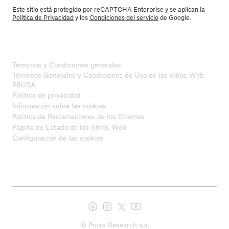
Este sitio está protegido por reCAPTCHA Enterprise y se aplican la
Política de Privacidad
y los
Condiciones del servicio
de Google.
Términos y Condiciones generales
Términos Generales y Condiciones de Uso de los sitios Web
PRUSA
Política de privacidad
Información sobre las cookies
Política de Reclamaciones de los Clientes
Página de Estado de los Sitios Web
Configuración de las cookies
© Prusa Research a.s.