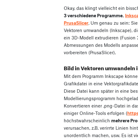
Okay, das klingt vielleicht ein bi
3 verschiedene Programme.
Inksc
PrusaSlicer
. Um genau zu sein: Sie
Vektoren umwandeln (Inkscape), die 
ein 3D-Modell extrudieren (Fusion 
Abmessungen des Modells anpasse
vorbereiten (PrusaSlicer).
Bild in Vektoren umwandeln 
Mit dem Programm Inkscape können
Grafikdatei in eine Vektorgrafikdat
Diese Datei kann später in eine be
Modellierungsprogramm hochgelad
Konvertieren einer .png-Datei in da
einiger Online-Tools erfolgen (
http
höchstwahrscheinlich
mehrere Pr
verursachen, z.B. verirrte Linien hi
unordentlich machen, usw. Es ist vi