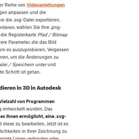
ner Reihe von
Videoanleitungen
ungen anpassen und die
 die .svg-Datei exportieren.
rtieren
, wählen Sie Ihre .png-
 die Registerkarte
Pfad / Bitmap
ere Parameter, die das Bild
, um es auszuprobieren. Vergessen
sieren, um die Änderungen zu
atei / Speichern unter
und
e Schritt ist getan.
dieren in 3D in Autodesk
 Vielzahl von Programmen
g entwickelt wurden. Das
s Ihnen ermöglicht, eine .svg-
diese zu bearbeiten. Jetzt ist es
lichkeiten in Ihrer Zeichnung zu
rirrte Linien verbinden oder