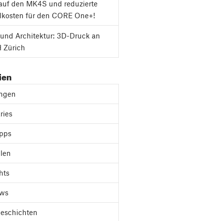
auf den MK4S und reduzierte
dkosten für den CORE One+!
und Architektur: 3D-Druck an
 Zürich
ien
ungen
ries
ipps
len
hts
ews
Geschichten