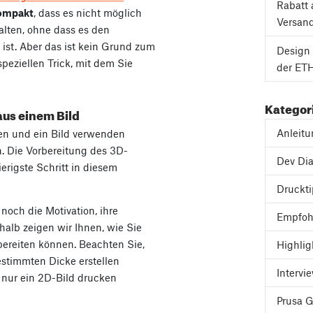
Rabatt 
ompakt
, dass es nicht möglich
Versan
falten, ohne dass es den
st. Aber das ist kein Grund zum
Design 
peziellen Trick, mit dem Sie
der ETH
Kategor
aus einem Bild
Anleit
en und ein Bild verwenden
. Die Vorbereitung des 3D-
Dev Dia
ierigste Schritt in diesem
Druckt
noch die Motivation, ihre
Empfoh
alb zeigen wir Ihnen, wie Sie
bereiten können. Beachten Sie,
Highlig
estimmten Dicke erstellen
Intervi
nur ein 2D-Bild drucken
Prusa 