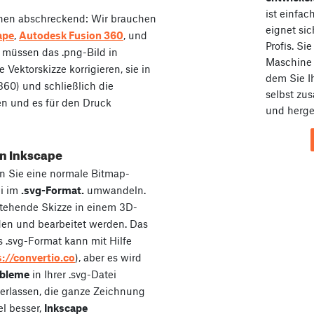
ist einfa
sschen abschreckend: Wir brauchen
eignet sic
ape
,
Autodesk Fusion 360
, und
Profis. Si
 müssen das .png-Bild in
Maschin
Vektorskizze korrigieren, sie in
dem Sie I
360) und schließlich die
selbst zu
n und es für den Druck
und herges
in Inkscape
 Sie eine normale Bitmap-
ei im
.svg-Format.
umwandeln.
stehende Skizze in einem 3D-
en und bearbeitet werden. Das
s .svg-Format kann mit Hilfe
s://convertio.co
), aber es wird
obleme
in Ihrer .svg-Datei
nterlassen, die ganze Zeichnung
el besser,
Inkscape