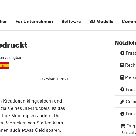
hör
Für Unternehmen
Software
3D Modelle
Commu
edruckt
Nützlich
Prus
hen verfügbar:
Rech
Preis
Oktober 8. 2021
Prusa
 Kreationen klingt albern und
Color
ials eines 3D-Druckers. Ist das
Prusa
, Ihre Meinung zu ändern. Die
m Bedrucken von Stoffen kann
Orig
Ihnen auch etwas Geld sparen.
Bausat