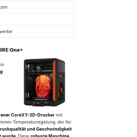
nzen
werbe
ORE One+
E
ein
ig
sener CoreXY-3D-Drucker
mit
ammer-Temperaturregelung, der für
ruckqualität und Geschwindigkeit
t wurde
. Diese
robuste Maschine