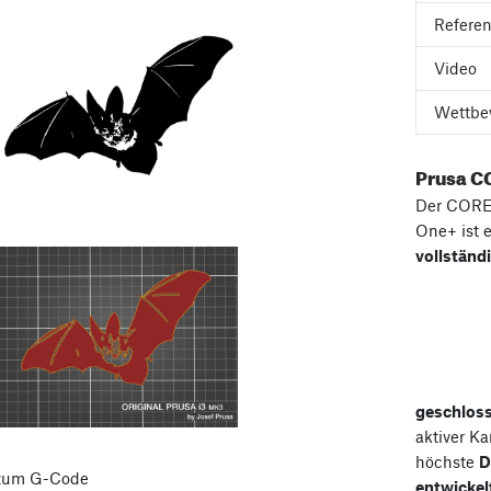
Refere
Video
Wettbe
Prusa C
Der COR
One+ ist 
vollständ
geschlos
aktiver K
höchste
D
 zum G-Code
entwickel