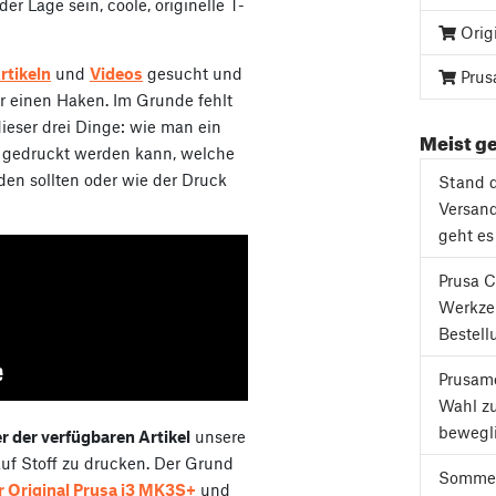
er Lage sein, coole, originelle T-
Orig
rtikeln
und
Videos
gesucht und
Prus
r einen Haken. Im Grunde fehlt
dieser drei Dinge: wie man ein
Meist ge
ff gedruckt werden kann, welche
en sollten oder wie der Druck
Stand d
Versand
geht es
Prusa C
Werkze
Bestell
Prusame
Wahl z
bewegli
r der verfügbaren Artikel
unsere
auf Stoff zu drucken. Der Grund
Sommer
r Original Prusa i3 MK3S+
und