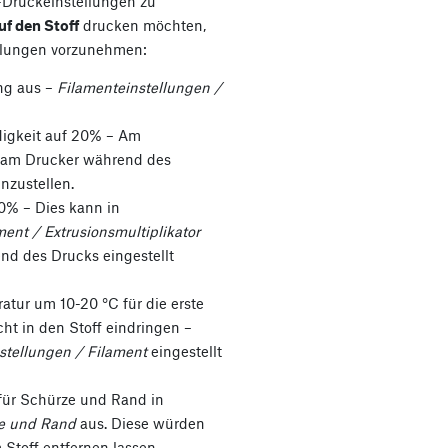
-Druckeinstellungen zu
uf den Stoff
drucken möchten,
ellungen vorzunehmen:
ng aus –
Filamenteinstellungen /
digkeit auf 20% – Am
kt am Drucker während des
nzustellen.
0% – Dies kann in
ent / Extrusionsmultiplikator
nd des Drucks eingestellt
tur um 10-20 °C für die erste
cht in den Stoff eindringen –
stellungen / Filament
eingestellt
für Schürze und Rand in
ze und Rand
aus. Diese würden
Stoff entfernen lassen.