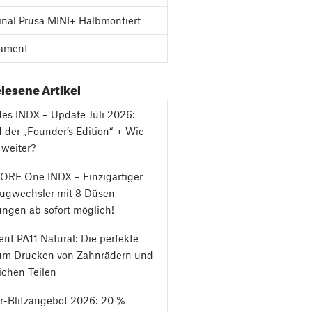
inal Prusa MINI+ Halbmontiert
ament
lesene Artikel
es INDX – Update Juli 2026:
 der „Founder’s Edition“ + Wie
 weiter?
ORE One INDX – Einzigartiger
ugwechsler mit 8 Düsen –
ungen ab sofort möglich!
nt PA11 Natural: Die perfekte
um Drucken von Zahnrädern und
chen Teilen
-Blitzangebot 2026: 20 %