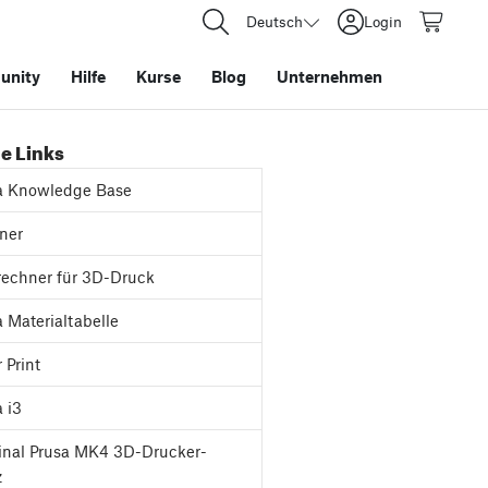
Deutsch
Login
nity
Hilfe
Kurse
Blog
Unternehmen
e Links
a Knowledge Base
ner
rechner für 3D-Druck
 Materialtabelle
 Print
 i3
inal Prusa MK4 3D-Drucker-
z