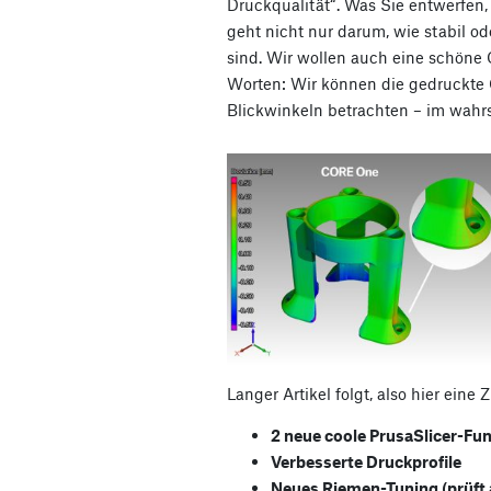
Druckqualität“. Was Sie entwerfen,
geht nicht nur darum, wie stabil o
sind. Wir wollen auch eine schöne
Worten: Wir können die gedruckte 
Blickwinkeln betrachten – im wahr
Langer Artikel folgt, also hier ei
2 neue coole PrusaSlicer-Fu
Verbesserte Druckprofile
Neues Riemen-Tuning (prüft 