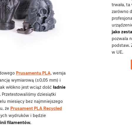
trwała, ta
zarówno dl
profesjona
urządzeni
jako zes
pozwala n
podstaw. 
w UE.
rdowego
Prusamentu PLA
, wersja
rancję wymiarową (±0,05 mm) i
nak włókno jest wciąż dość
ładnie
.
Przetestowaliśmy dziesiątki
elu miesięcy bez najmniejszego
ku, że
Prusament PLA Recycled
nych wydruków i będzie
nii filamentów.