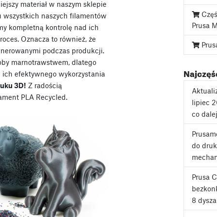
niejszy materiał w naszym sklepie
Częś
u wszystkich naszych filamentów
Prusa 
my kompletną kontrolę nad ich
roces. Oznacza to również, że
Prus
enerowanymi podczas produkcji.
łoby marnotrawstwem, dlatego
Najczęśc
 ich efektywnego wykorzystania
ruku 3D!
Z radością
Aktuali
sament PLA Recycled.
lipiec 
co dale
Prusame
do druk
mechan
Prusa 
bezkonk
8 dysza