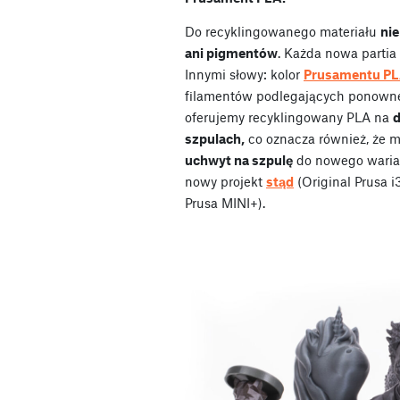
Do recyklingowanego materiału
ni
ani pigmentów
. Każda nowa parti
Innymi słowy: kolor
Prusamentu PL
filamentów podlegających ponown
oferujemy recyklingowany PLA na
d
szpulach,
co oznacza również, że 
uchwyt na szpulę
do nowego waria
nowy projekt
stąd
(Original Prusa 
Prusa MINI+).