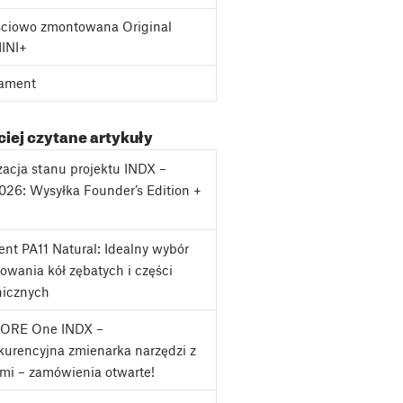
ciowo zmontowana Original
MINI+
ament
iej czytane artykuły
zacja stanu projektu INDX –
2026: Wysyłka Founder’s Edition +
j
nt PA11 Natural: Idealny wybór
owania kół zębatych i części
icznych
CORE One INDX –
urencyjna zmienarka narzędzi z
mi – zamówienia otwarte!