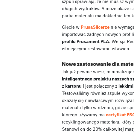
szpuli sprawiają, że nie musisz wym
długich wydruków. A może okaże s
partia materiału ma dokładnie ten ko
Cięcie w
PrusaSlicerze
nie wymaga
importować żadnych nowych profili
profilu Prusament PLA.
Wersja Rec
istniejącymi zestawami ustawień.
Nowe zastosowanie dla mater
Jak już pewnie wiesz, minimalizuj
inteligentnego projektu naszych s
z
kartonu
i jest połączony z
lekkim
Testowaliśmy również szpule wykona
okazały się niewłaściwym rozwiąz
materiału tylko w rdzeniu, gdzie sp
którego używamy ma
certyfikat FS
recyklingowanego materiału, który
Stanowi on do 20% całkowitej masy