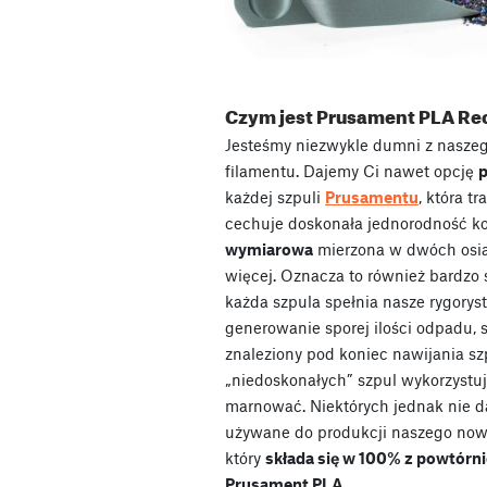
Czym jest Prusament PLA Re
Jesteśmy niezwykle dumni z nasze
filamentu. Dajemy Ci nawet opcję
p
każdej szpuli
Prusamentu
, która t
cechuje doskonała jednorodność k
wymiarowa
mierzona w dwóch osi
więcej. Oznacza to również bardzo 
każda szpula spełnia nasze rygory
generowanie sporej ilości odpadu, s
znaleziony pod koniec nawijania szp
„niedoskonałych” szpul wykorzystu
marnować. Niektórych jednak nie da
używane do produkcji naszego no
który
składa się w 100% z powtórn
Prusament PLA.