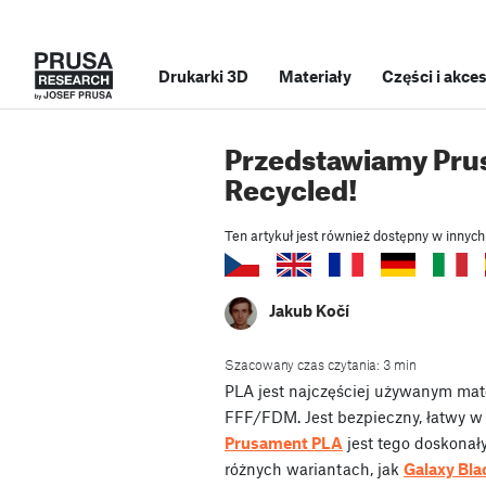
Drukarki 3D
Materiały
Części i akce
Przedstawiamy Pru
Recycled!
Ten artykuł jest również dostępny w innych
Jakub Kočí
Szacowany czas czytania: 3 min
PLA jest najczęściej używanym mat
FFF/FDM. Jest bezpieczny, łatwy w 
Prusament PLA
jest tego doskona
różnych wariantach, jak
Galaxy Bla