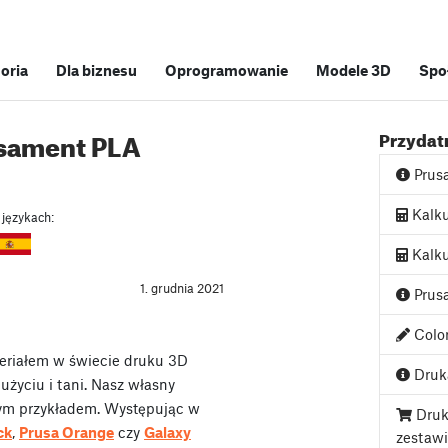
soria
Dla biznesu
Oprogramowanie
Modele 3D
Spo
sament PLA
Przydatn
Prus
Kalku
 językach:
Kalku
1. grudnia 2021
Prusa
Color
eriałem w świecie druku 3D
Druka
użyciu i tani. Nasz własny
łym przykładem. Występując w
Druk
ck
,
Prusa Orange
czy
Galaxy
zestaw