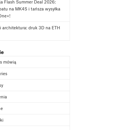
ja Flash Summer Deal 2026:
atu na MK4S i tańsza wysyłka
One+!
i architektura: druk 3D na ETH
ie
as mówią
ries
sy
enia
ne
ki