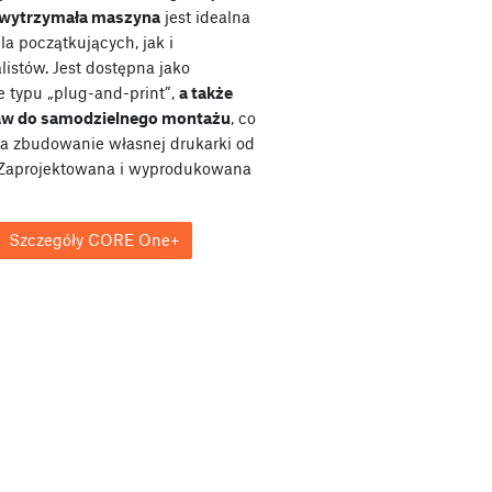
wytrzymała maszyna
jest idealna
a początkujących, jak i
listów. Jest dostępna jako
e typu „plug-and-print”,
a także
taw do samodzielnego montażu
, co
a zbudowanie własnej drukarki od
Zaprojektowana i wyprodukowana
Szczegóły CORE One+