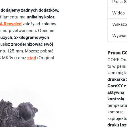
Prusa S
e dodajemy żadnych dodatków,
Wideo
a filamentu ma
unikalny kolor.
A Recycled
zależy od kolorów
Wskazó
emu przetworzeniu. Obecnie
Wywia
użych, 2-kilogramowych
musisz
zmodernizować swój
Prusa C
ntu 125 mm. Możesz pobrać
i3 MK3s+) oraz
stąd
(Original
CORE On
to w pełni
zamknięt
drukarka
CoreXY z
aktywną
kontrolą
temperatu
komorze,
zaprojekt
druku i s