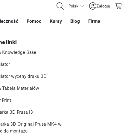
Polski
Zaloguj
łeczność
Pomoc
Kursy
Blog
Firma
e linki
a Knowledge Base
lator
lator wyceny druku 3D
 Tabela Materiałów
 Print
rka 3D Prusa i3
arka 3D Original Prusa MK4 w
ie do montażu