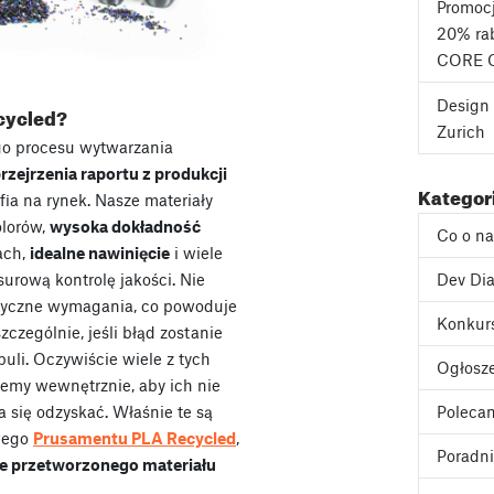
Promoc
20% rab
CORE 
Design 
cycled?
Zurich
go procesu wytwarzania
rzejrzenia raportu z produkcji
Kategor
rafia na rynek. Nasze materiały
olorów,
wysoka dokładność
Co o n
ach,
idealne nawinięcie
i wiele
surową kontrolę jakości. Nie
Dev Dia
styczne wymagania, co powoduje
Konkur
zczególnie, jeśli błąd zostanie
uli. Oczywiście wiele z tych
Ogłosz
jemy wewnętrznie, aby ich nie
 się odzyskać. Właśnie te są
Poleca
wego
Prusamentu PLA Recycled
,
Poradni
ie przetworzonego materiału