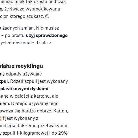
ieniać rolek tak często podczas
ię, że świeżo wyprodukowana
lor, którego szukasz. 🙂
 żadnych zmian. Nie musisz
 – po prostu
użyj sprawdzonego
ycled doskonale działa z
iału z recyklingu
emy odpady używając
zpul.
Rdzeń szpuli jest wykonany
i plastikowymi dyskami
.
ne w całości z kartonu, ale
aniem. Dlatego używamy tego
rawdza się bardzo dobrze. Karton,
C
i jest wykonany z
 podlega dalszemu przetwarzaniu.
 szpuli 1-kilogramowej i do 29%