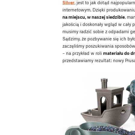
Silver
, jest to jak dotąd najpopular
internetowym. Dzięki produkowani
na miejscu, w naszej siedzibie
, ma
jakością i doskonały wgląd w cały p
musimy radzić sobie z odpadami g
Sądzimy, że pozbywanie się ich by
zaczęliśmy poszukiwania sposobów
– na przykład w roli
materiału do d
przedstawiamy rezultat: nowy Pru