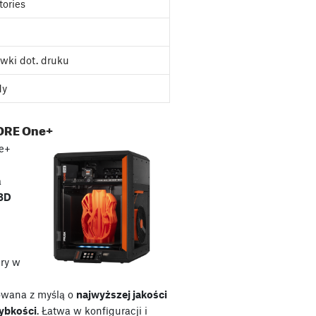
tories
wki dot. druku
dy
ORE One+
e+
a
 3D
ry w
owana z myślą o
najwyższej jakości
zybkości
. Łatwa w konfiguracji i