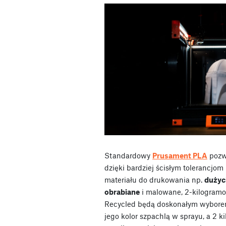
Standardowy
Prusament PLA
pozw
dzięki bardziej ścisłym tolerancjom
materiału do drukowania np.
dużyc
obrabiane
i malowane, 2-kilogram
Recycled będą doskonałym wyborem
jego kolor szpachlą w sprayu, a 2 k