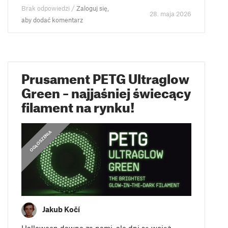
Brak odpowiedzi /
Zaloguj się,
28. maja 2026
aby dodać komentarz
Prusament PETG Ultraglow
Green – najjaśniej świecący
filament na rynku!
,
OGŁOSZENIA
OGŁOSZENIA
Jakub Kočí