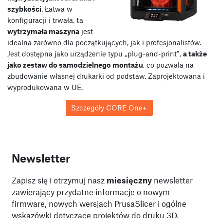
szybkości
. Łatwa w
konfiguracji i trwała, ta
wytrzymała maszyna
jest
idealna zarówno dla początkujących, jak i profesjonalistów.
Jest dostępna jako urządzenie typu „plug-and-print”,
a także
jako zestaw do samodzielnego montażu
, co pozwala na
zbudowanie własnej drukarki od podstaw. Zaprojektowana i
wyprodukowana w UE.
Szczegóły CORE One+
Newsletter
Zapisz się i otrzymuj nasz
miesięczny
newsletter
zawierający przydatne informacje o nowym
firmware, nowych wersjach PrusaSlicer i ogólne
wskazówki dotyczące projektów do druku 3D.