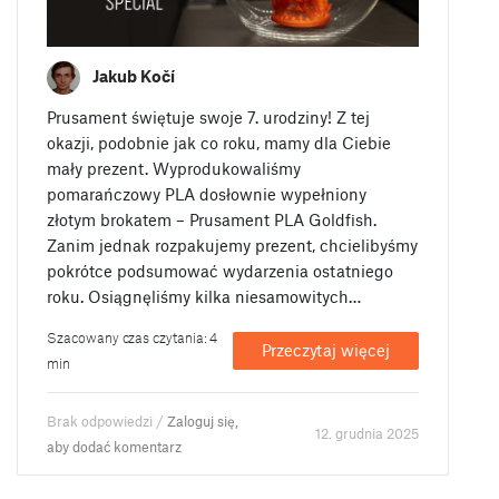
Jakub Kočí
Prusament świętuje swoje 7. urodziny! Z tej
okazji, podobnie jak co roku, mamy dla Ciebie
mały prezent. Wyprodukowaliśmy
pomarańczowy PLA dosłownie wypełniony
złotym brokatem – Prusament PLA Goldfish.
Zanim jednak rozpakujemy prezent, chcielibyśmy
pokrótce podsumować wydarzenia ostatniego
roku. Osiągnęliśmy kilka niesamowitych…
Szacowany czas czytania: 4
Przeczytaj więcej
min
Brak odpowiedzi /
Zaloguj się,
12. grudnia 2025
aby dodać komentarz