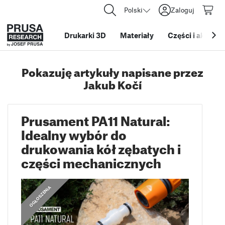
Polski
Zaloguj
Drukarki 3D
Materiały
Części i akcesor
Pokazuję artykuły napisane przez
Jakub Kočí
Prusament PA11 Natural:
Idealny wybór do
drukowania kół zębatych i
części mechanicznych
OGŁOSZENIA