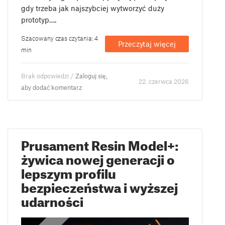
gdy trzeba jak najszybciej wytworzyć duży
prototyp….
Szacowany czas czytania: 4
Przeczytaj więcej
min
Brak odpowiedzi /
Zaloguj się,
22. czerwca 2026
aby dodać komentarz
Prusament Resin Model+:
żywica nowej generacji o
lepszym profilu
bezpieczeństwa i wyższej
udarności