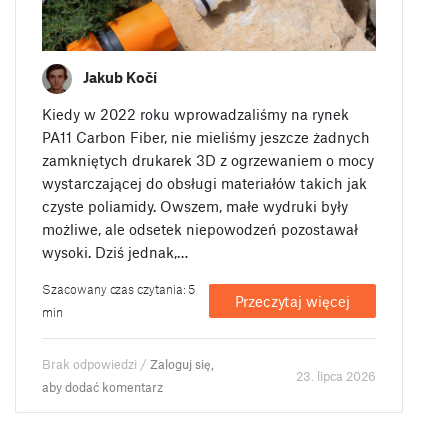
Jakub Kočí
Kiedy w 2022 roku wprowadzaliśmy na rynek
PA11 Carbon Fiber, nie mieliśmy jeszcze żadnych
zamkniętych drukarek 3D z ogrzewaniem o mocy
wystarczającej do obsługi materiałów takich jak
czyste poliamidy. Owszem, małe wydruki były
możliwe, ale odsetek niepowodzeń pozostawał
wysoki. Dziś jednak,…
Szacowany czas czytania: 5
Przeczytaj więcej
min
Brak odpowiedzi /
Zaloguj się,
23. lipca 2026
aby dodać komentarz