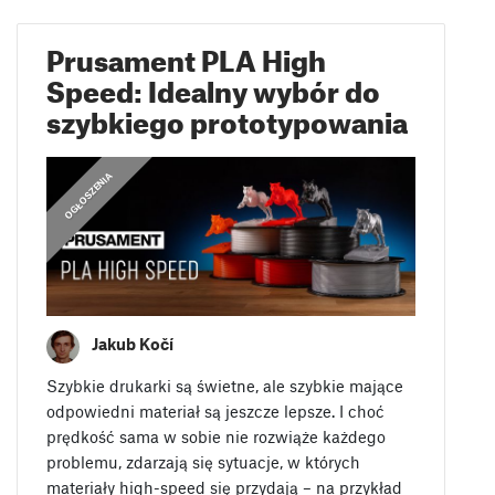
Prusament PLA High
Speed: Idealny wybór do
szybkiego prototypowania
,
OGŁOSZENIA
OGŁOSZENIA
Jakub Kočí
Szybkie drukarki są świetne, ale szybkie mające
odpowiedni materiał są jeszcze lepsze. I choć
prędkość sama w sobie nie rozwiąże każdego
problemu, zdarzają się sytuacje, w których
materiały high-speed się przydają – na przykład