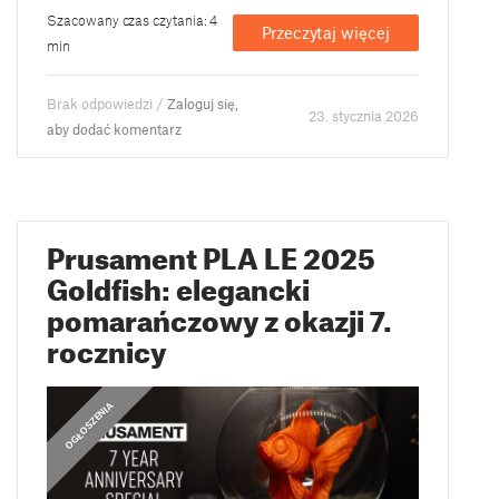
Szacowany czas czytania: 4
Przeczytaj więcej
min
Brak odpowiedzi /
Zaloguj się,
23. stycznia 2026
aby dodać komentarz
Prusament PLA LE 2025
Goldfish: elegancki
pomarańczowy z okazji 7.
rocznicy
OGŁOSZENIA