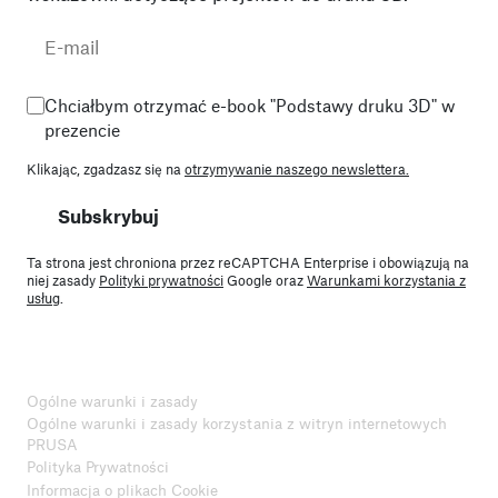
Chciałbym otrzymać e-book "Podstawy druku 3D" w
prezencie
Klikając, zgadzasz się na
otrzymywanie naszego newslettera.
Subskrybuj
Ta strona jest chroniona przez reCAPTCHA Enterprise i obowiązują na
niej zasady
Polityki prywatności
Google oraz
Warunkami korzystania z
usług
.
Ogólne warunki i zasady
Ogólne warunki i zasady korzystania z witryn internetowych
PRUSA
Polityka Prywatności
Informacja o plikach Cookie