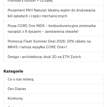
Founder’s Edition + co dalej
Prusament PA11 Natural: Idealny wybór do drukowania
kół zębatych i części mechanicznych
Prusa CORE One INDX – bezkonkurencyjna zmienarka
narzędzi z 8 dyszami – zamówienia otwarte!
Promocja Flash Summer Deal 2026: 20% rabatu na
MK4S i tańsza wysyłka CORE One+!
Design i architektura: druk 3D na ETH Zurich
Kategorie
Co o nas mówią
Dev Diaries
Konkursy