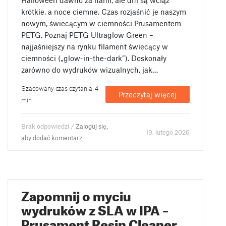
Halloween dawno za nami, ale dni są wciąż
krótkie, a noce ciemne. Czas rozjaśnić je naszym
nowym, świecącym w ciemności Prusamentem
PETG. Poznaj PETG Ultraglow Green –
najjaśniejszy na rynku filament świecący w
ciemności („glow-in-the-dark”). Doskonały
zarówno do wydruków wizualnych, jak…
Szacowany czas czytania: 4
Przeczytaj więcej
min
Brak odpowiedzi /
Zaloguj się,
19. lutego 2026
aby dodać komentarz
Zapomnij o myciu
wydruków z SLA w IPA –
Prusament Resin Cleaner