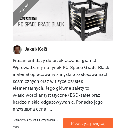
,
OGŁOSZENIA
POLECANE
Jakub Kočí
Prusament dąży do przekraczania granic!
Wprowadzamy na rynek PC Space Grade Black –
materiał opracowany z myślą o zastosowaniach
kosmicznych oraz w fizyce cząstek
elementarnych. Jego główne zalety to
właściwości antystatyczne (ESD-safe) oraz
bardzo niskie odgazowywanie. Ponadto jego
przystępna cena i…
Szacowany czas czytania: 7
Przeczytaj więcej
min