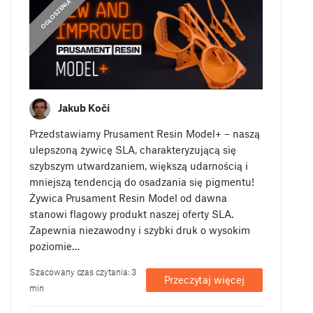
OGŁOSZENIA
Jakub Kočí
Przedstawiamy Prusament Resin Model+ – naszą
ulepszoną żywicę SLA, charakteryzującą się
szybszym utwardzaniem, większą udarnością i
mniejszą tendencją do osadzania się pigmentu!
Żywica Prusament Resin Model od dawna
stanowi flagowy produkt naszej oferty SLA.
Zapewnia niezawodny i szybki druk o wysokim
poziomie…
Szacowany czas czytania: 3
Przeczytaj więcej
min