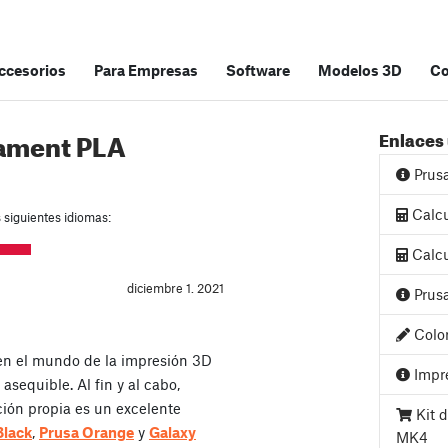
accesorios
Para Empresas
Software
Modelos 3D
C
ament PLA
Enlaces 
Prus
Calcu
s siguientes idiomas:
Calcu
diciembre 1. 2021
Prusa
Color
 en el mundo de la impresión 3D
Impre
asequible. Al fin y al cabo,
ión propia es un excelente
Kit d
Black
,
Prusa Orange
y
Galaxy
MK4