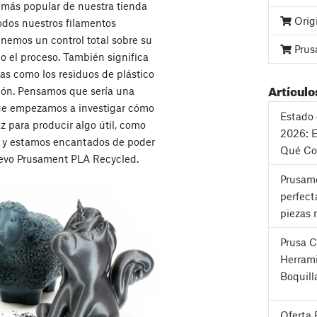
al más popular de nuestra tienda
Orig
odos nuestros filamentos
tenemos un control total sobre su
Prus
do el proceso. También significa
s como los residuos de plástico
Artículo
ión. Pensamos que sería una
que empezamos a investigar cómo
Estado 
az para producir algo útil, como
2026: E
, y estamos encantados de poder
Qué Co
nuevo Prusament PLA Recycled.
Prusame
perfect
piezas 
Prusa 
Herrami
Boquill
Oferta 