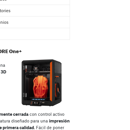
tories
nios
ORE One+
una
a
3D
mente cerrada
con control activo
atura diseñado para una
impresión
e primera calidad
. Fácil de poner