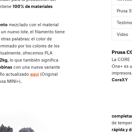
ontiene
100% de materiales
Prusa S
Testimo
ento
mezclado con el material
un nuevo lote, el filamento tiene
Video
otras palabras: el color de
rminado por los colores de los
Prusa C
Actualmente, ofrecemos PLA
La CORE
2kg,
lo que también significa
One+ es 
obinas
con una nueva variante
impresor
ño actualizado
aquí
(Original
CoreXY
usa MINI+).
completa
de temper
rápida y d