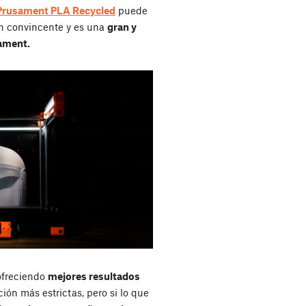
Prusament PLA Recycled
puede
ón convincente y es una
gran y
sament.
ofreciendo
mejores resultados
ción más estrictas, pero si lo que