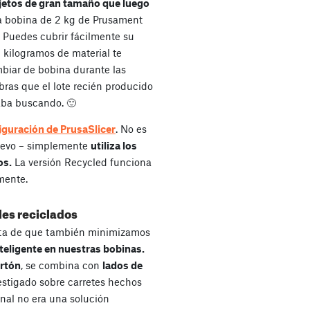
jetos de gran tamaño que luego
la bobina de 2 kg de Prusament
 Puedes cubrir fácilmente su
2 kilogramos de material te
biar de bobina durante las
bras que el lote recién producido
aba buscando. 🙂
figuración de PrusaSlicer
. No es
nuevo – simplemente
utiliza los
os.
La versión Recycled funciona
mente.
les reciclados
ta de que también minimizamos
teligente en nuestras bobinas.
rtón
, se combina con
lados de
estigado sobre carretes hechos
nal no era una solución