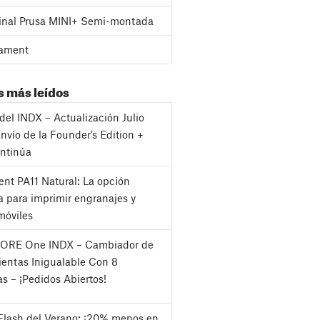
inal Prusa MINI+ Semi-montada
ament
s más leídos
del INDX – Actualización Julio
nvío de la Founder’s Edition +
ntinúa
nt PA11 Natural: La opción
a para imprimir engranajes y
móviles
CORE One INDX – Cambiador de
entas Inigualable Con 8
as – ¡Pedidos Abiertos!
Flash del Verano: ¡20% menos en