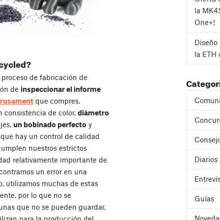
la MK4
One+!
Diseño 
la ETH 
ecycled?
 proceso de fabricación de
Categor
ción de
inspeccionar el informe
Comuni
rusament
que compres.
 consistencia de color,
diámetro
Concur
jes,
un bobinado perfecto
y
que hay un control de calidad
Consejo
cumplen nuestros estrictos
Diarios
idad relativamente importante de
contramos un error en una
Entrevi
o, utilizamos muchas de estas
ente, por lo que no se
Guías
gunas que no se pueden guardar.
Noveda
lizan para la producción del