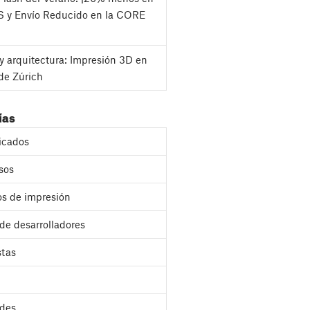
S y Envío Reducido en la CORE
y arquitectura: Impresión 3D en
de Zúrich
ías
cados
sos
s de impresión
 de desarrolladores
stas
des