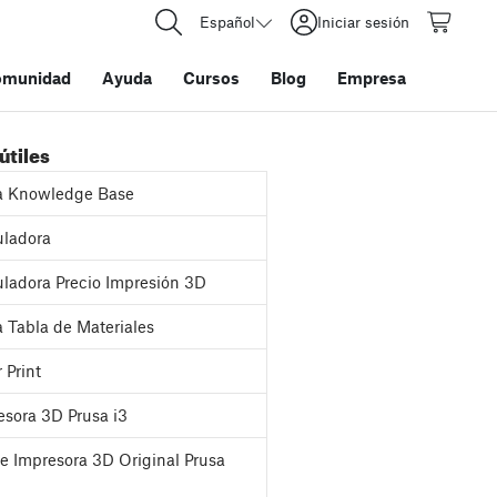
Español
Iniciar sesión
omunidad
Ayuda
Cursos
Blog
Empresa
útiles
a Knowledge Base
ladora
ladora Precio Impresión 3D
 Tabla de Materiales
 Print
sora 3D Prusa i3
e Impresora 3D Original Prusa