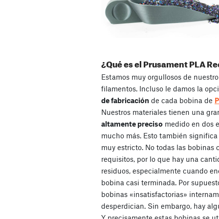
¿Qué es el Prusament PLA R
Estamos muy orgullosos de nuestro
filamentos. Incluso le damos la op
de fabricación
de cada bobina de
P
Nuestros materiales tienen una gran
altamente preciso
medido en dos e
mucho más. Esto también significa 
muy estricto. No todas las bobinas 
requisitos, por lo que hay una cant
residuos, especialmente cuando en
bobina casi terminada. Por supuest
bobinas «insatisfactorias» internam
desperdician. Sin embargo, hay al
Y precisamente estas bobinas se uti