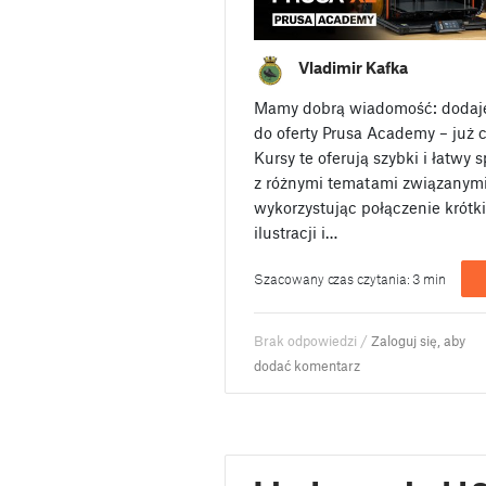
Vladimir Kafka
Mamy dobrą wiadomość: dodaje
do oferty Prusa Academy – już 
Kursy te oferują szybki i łatwy
z różnymi tematami związanym
wykorzystując połączenie krótk
ilustracji i…
Szacowany czas czytania: 3 min
Brak odpowiedzi /
Zaloguj się, aby
dodać komentarz