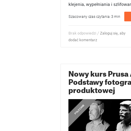
klejenia, wypełniania i szlifow
Szacowany czas czytania: 3 min
Brak odpowiedzi /
Zaloguj się, aby
dodać komentarz
Nowy kurs Prusa
Podstawy fotogra
produktowej
,
,
,
OGŁOSZENIA
OGŁOSZENIA
POLECANE
POLECANE