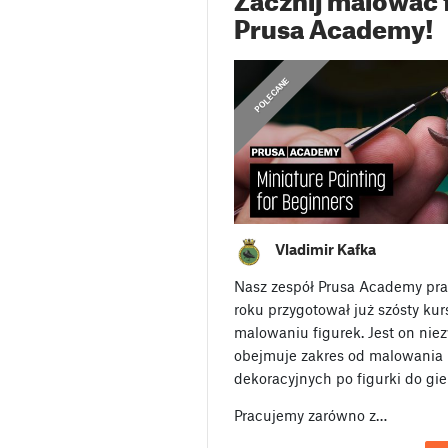
Prusa Academy!
,
OGŁOSZENIA
POLECANE
Vladimir Kafka
Nasz zespół Prusa Academy pra
roku przygotował już szósty ku
malowaniu figurek. Jest on nie
obejmuje zakres od malowania 
dekoracyjnych po figurki do gi
Pracujemy zarówno z…