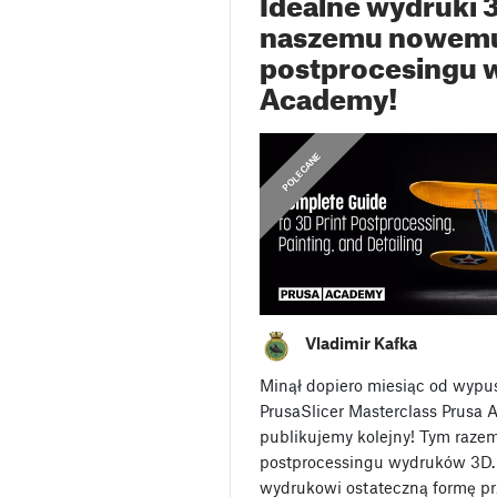
Idealne wydruki 3
naszemu nowemu
postprocesingu 
Academy!
,
OGŁOSZENIA
POLECANE
Vladimir Kafka
Minął dopiero miesiąc od wypu
PrusaSlicer Masterclass Prusa 
publikujemy kolejny! Tym raze
postprocessingu wydruków 3D. 
wydrukowi ostateczną formę prz