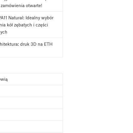
 zamówienia otwarte!
A11 Natural: Idealny wybór
ia kół zębatych i części
nych
chitektura: druk 3D na ETH
ówią