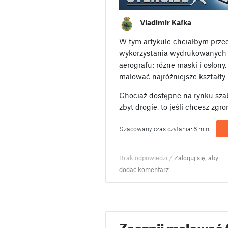
Vladimir Kafka
W tym artykule chciałbym prze
wykorzystania wydrukowanych
aerografu: różne maski i osłony
malować najróżniejsze kształty
Chociaż dostępne na rynku sza
zbyt drogie, to jeśli chcesz zg
Szacowany czas czytania: 6 min
Brak odpowiedzi /
Zaloguj się, aby
dodać komentarz
Zacznij malować f