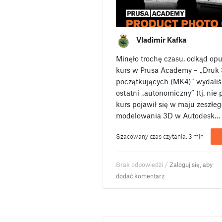
Vladimir Kafka
Minęło trochę czasu, odkąd opu
kurs w Prusa Academy – „Druk 
początkujących (MK4)” wydaliś
ostatni „autonomiczny” (tj. nie
kurs pojawił się w maju zeszłeg
modelowania 3D w Autodesk…
Szacowany czas czytania: 3 min
Brak odpowiedzi /
Zaloguj się, aby
dodać komentarz