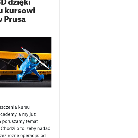
D dzięki
 kursowi
w Prusa
szczenia kursu
Academy, a my już
m poruszamy temat
Chodzi o to, żeby nadać
ez różne operacje: od