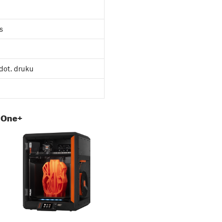
s
dot. druku
 One+