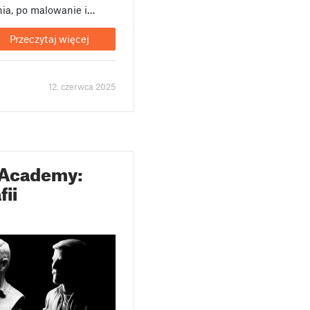
ania, po malowanie i…
Przeczytaj więcej
12. czerwca 2025
 Academy:
fii