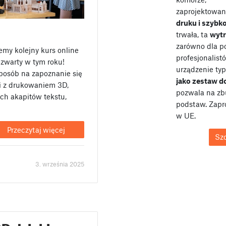
zaprojektowan
druku i szybk
trwała, ta
wyt
zarówno dla po
my kolejny kurs online
profesjonalist
czwarty w tym roku!
urządzenie typ
 sposób na zapoznanie się
jako zestaw 
i z drukowaniem 3D,
pozwala na zb
ich akapitów tekstu,
podstaw. Zap
w UE.
Przeczytaj więcej
Sz
3. września 2025