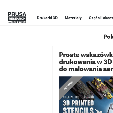
Drukarki 3D
Materiały
Części i akce
Pok
Proste wskazówki i
drukowania w 3D
do malowania ae
PORADNIKI