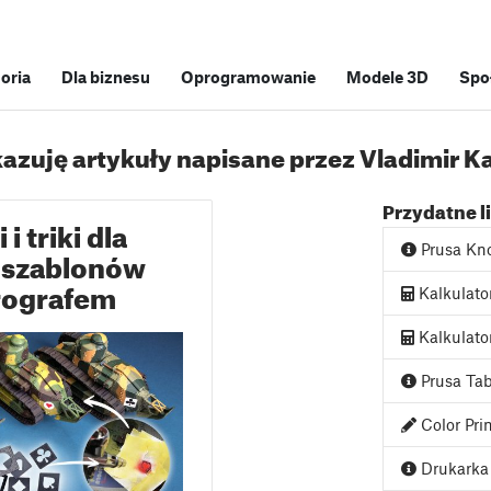
soria
Dla biznesu
Oprogramowanie
Modele 3D
Spo
azuję artykuły napisane przez Vladimir K
Przydatne l
 triki dla
Prusa Kn
 szablonów
rografem
Kalkulato
Kalkulato
Prusa Tab
Color Pri
Drukarka 