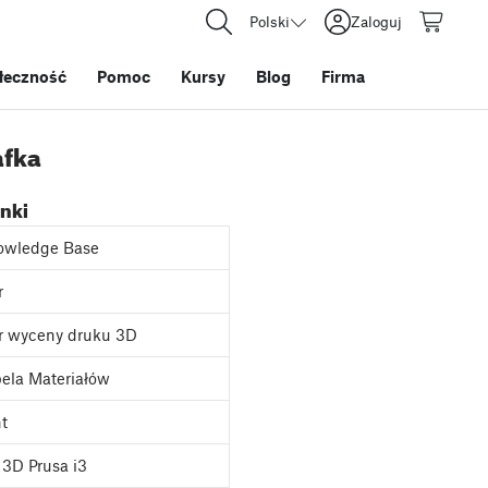
Polski
Zaloguj
łeczność
Pomoc
Kursy
Blog
Firma
afka
inki
owledge Base
r
r wyceny druku 3D
ela Materiałów
nt
3D Prusa i3