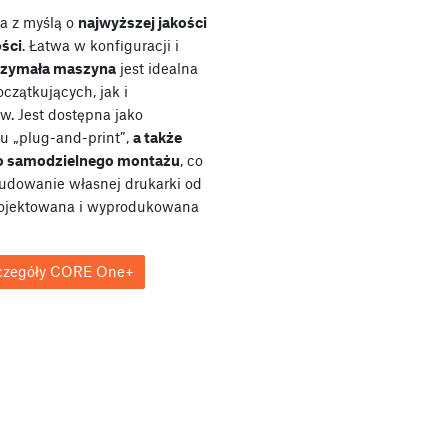
a z myślą o
najwyższej jakości
ości
. Łatwa w konfiguracji i
rzymała maszyna
jest idealna
czątkujących, jak i
ów. Jest dostępna jako
u „plug-and-print”,
a także
do samodzielnego montażu
, co
udowanie własnej drukarki od
rojektowana i wyprodukowana
czegóły CORE One+