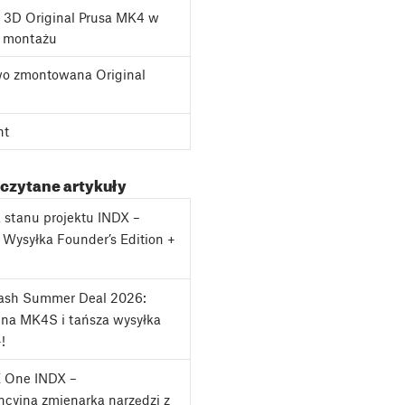
 3D Original Prusa MK4 w
o montażu
o zmontowana Original
nt
 czytane artykuły
a stanu projektu INDX –
: Wysyłka Founder’s Edition +
lash Summer Deal 2026:
na MK4S i tańsza wysyłka
!
 One INDX –
cyjna zmienarka narzędzi z