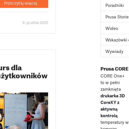
Przeczytaj więcej
Poradniki
Prusa Storie
8. grudnia 2025
Wideo
Wskazówki 
Wywiady
rs dla
Prusa CORE
użytkowników
CORE One+
to w pełni
zamknięta
drukarka 3D
CoreXY z
aktywną
kontrolą
temperatury w
komorze,