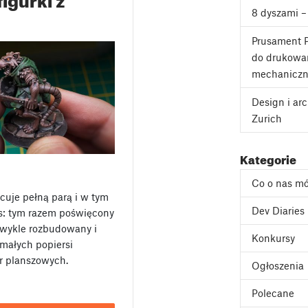
8 dyszami –
Prusament P
do drukowan
mechanicz
Design i ar
Zurich
Kategorie
Co o nas m
cuje pełną parą i w tym
Dev Diaries
rs: tym razem poświęcony
zwykle rozbudowany i
Konkursy
małych popiersi
er planszowych.
Ogłoszenia
Polecane