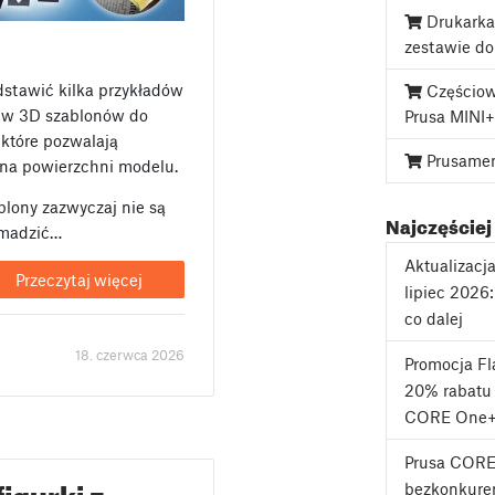
Drukarka
zestawie d
dstawić kilka przykładów
Częściow
 w 3D szablonów do
Prusa MINI+
, które pozwalają
Prusame
 na powierzchni modelu.
blony zazwyczaj nie są
Najczęściej
romadzić…
Aktualizacj
Przeczytaj więcej
lipiec 2026
co dalej
18. czerwca 2026
Promocja F
20% rabatu 
CORE One+
Prusa CORE
igurki z
bezkonkuren