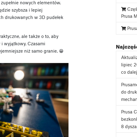
e zupełnie nowych elementów.
Częś
dzie szybsza i lepiej
Prusa 
nych drukowanych w 3D pudełek
Prus
aktyczne, ale także o to, aby
 i wyjątkowy. Czasami
Najczęśc
yjemniejsze niż samo granie. 😁
Aktuali
lipiec 
co dale
Prusame
do druk
mechan
Prusa 
bezkonk
8 dysza