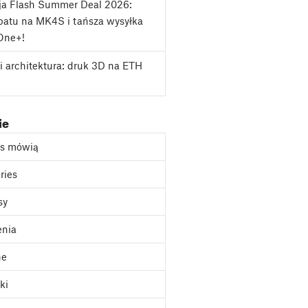
ja Flash Summer Deal 2026:
atu na MK4S i tańsza wysyłka
One+!
i architektura: druk 3D na ETH
ie
as mówią
ries
sy
enia
ne
ki