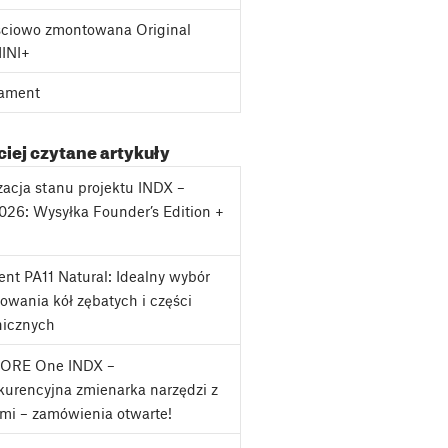
ciowo zmontowana Original
MINI+
ament
iej czytane artykuły
zacja stanu projektu INDX –
2026: Wysyłka Founder’s Edition +
j
nt PA11 Natural: Idealny wybór
owania kół zębatych i części
icznych
CORE One INDX –
urencyjna zmienarka narzędzi z
mi – zamówienia otwarte!