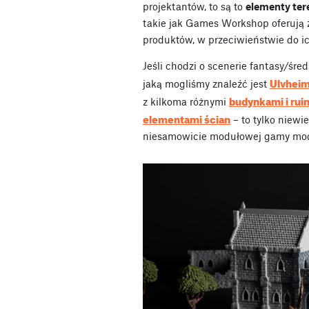
projektantów, to są to
elementy ter
takie jak Games Workshop oferują 
produktów, w przeciwieństwie do ic
Jeśli chodzi o scenerie fantasy/śre
Ulvheim
jaką mogliśmy znaleźć jest
budynkami i rui
z kilkoma różnymi
elementami ścian
– to tylko niewie
niesamowicie modułowej gamy mod