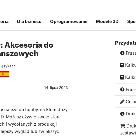
soria
Dla biznesu
Oprogramowanie
Modele 3D
Spo
: Akcesoria do
Przydatn
lanszowych
Prus
Kalku
 językach:
Kalku
14. lipca 2023
Prusa
Color
ne
należą do hobby, na które duży
Druka
3D. Możesz ożywić swoje stare
ch i wycofanych z produkcji
Druk
m lepszy wygląd lub zwiększyć
zestaw