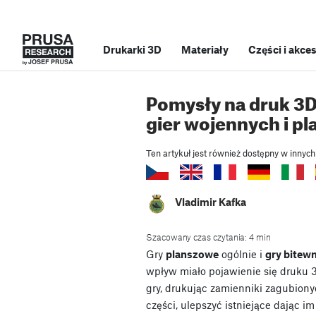
Drukarki 3D
Materiały
Części i akce
Pomysły na druk 3D
gier wojennych i p
Ten artykuł jest również dostępny w innych
Vladimir Kafka
Szacowany czas czytania: 4 min
Gry
planszowe
ogólnie i
gry bitew
wpływ miało pojawienie się druku 
gry, drukując zamienniki zagubiony
części, ulepszyć istniejące dając i