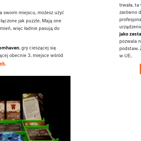
trwała, ta
zarówno dl
a swoim miejscu, możesz użyć
profesjona
ą łączone jak puzzle. Mają one
urządzeni
mień, więc ładnie pasują do
jako zes
pozwala n
omhaven
, gry cieszącej się
podstaw. 
ącej obecnie 3. miejsce wśród
w UE.
ek
.