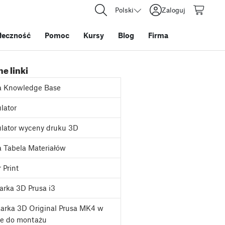
Polski
Zaloguj
łeczność
Pomoc
Kursy
Blog
Firma
e linki
a Knowledge Base
lator
lator wyceny druku 3D
 Tabela Materiałów
 Print
rka 3D Prusa i3
arka 3D Original Prusa MK4 w
ie do montażu