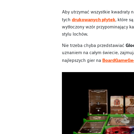
Aby utrzymać wszystkie kwadraty n
drukowanych płytek
tych
, które s
wytłoczony wzór przypominający ka
stylu lochów.
Nie trzeba chyba przedstawiać
Glo
uznaniem na całym świecie, zajmuj
BoardGameGe
najlepszych gier na