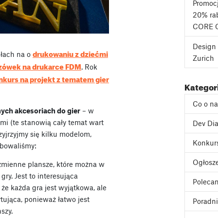
Promoc
20% rab
CORE 
Design 
drukowaniu z dziećmi
ułach na o
Zurich
szówek na drukarce FDM
. Rok
nkurs na projekt z tematem gier
Kategor
Co o n
ych akcesoriach do gier
– w
mi (te stanowią cały temat wart
Dev Dia
yjrzyjmy się kilku modelom,
Konkur
óbowaliśmy:
Ogłosz
zmienne plansze, które można w
gry. Jest to interesująca
Poleca
 że każda gra jest wyjątkowa, ale
tująca, ponieważ łatwo jest
Poradni
szy.