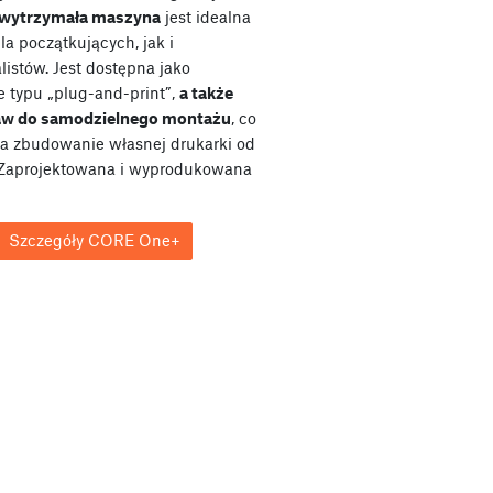
wytrzymała maszyna
jest idealna
a początkujących, jak i
listów. Jest dostępna jako
e typu „plug-and-print”,
a także
taw do samodzielnego montażu
, co
a zbudowanie własnej drukarki od
Zaprojektowana i wyprodukowana
Szczegóły CORE One+