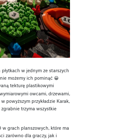
h płytkach w jednym ze starszych
że nie możemy ich pominąć 😀
waną tekturę plastikowymi
jwymiarowymi owcami, drzewami,
ak w powyższym przykładzie Karak,
ry zgrabnie trzyma wszystkie
3D w grach planszowych, które ma
 zarówno dla graczy, jak i