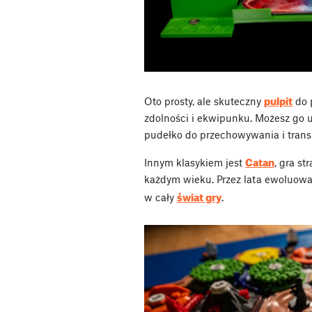
pulpit
Oto prosty, ale skuteczny
do 
zdolności i ekwipunku. Możesz go 
pudełko do przechowywania i trans
Catan
Innym klasykiem jest
, gra s
każdym wieku. Przez lata ewoluowa
świat gry
w cały
.