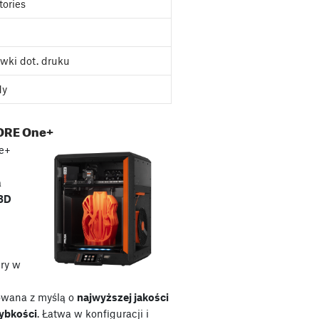
tories
wki dot. druku
dy
ORE One+
e+
a
 3D
ry w
owana z myślą o
najwyższej jakości
zybkości
. Łatwa w konfiguracji i