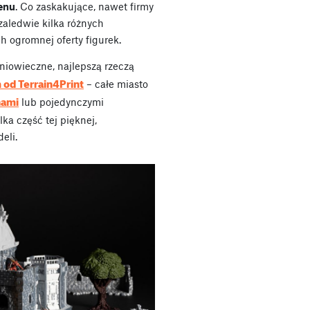
enu
. Co zaskakujące, nawet firmy
zaledwie kilka różnych
h ogromnej oferty figurek.
dniowieczne, najlepszą rzeczą
 od Terrain4Print
– całe miasto
nami
lub pojedynczymi
lka część tej pięknej,
eli.