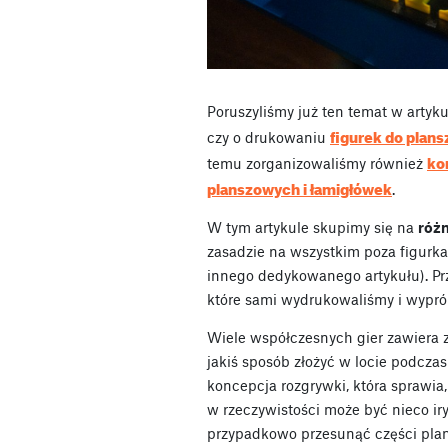
Poruszyliśmy już ten temat w artyk
figurek do plan
czy o drukowaniu
ko
temu zorganizowaliśmy również
planszowych i łamigłówek
.
W tym artykule skupimy się na
różn
zasadzie na wszystkim poza figurka
innego dedykowanego artykułu). Prz
które sami wydrukowaliśmy i wypr
Wiele współczesnych gier zawiera 
jakiś sposób złożyć w locie podczas 
koncepcja rozgrywki, która sprawia,
w rzeczywistości może być nieco iry
przypadkowo przesunąć części plan