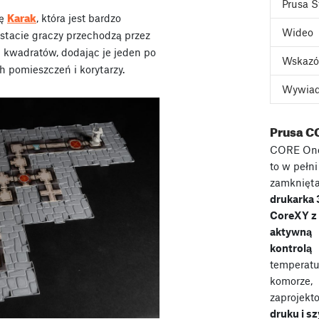
Prusa S
Karak
rę
, która jest bardzo
Wideo
stacie graczy przechodzą przez
h kwadratów, dodając je jeden po
Wskazó
 pomieszczeń i korytarzy.
Wywia
Prusa C
CORE On
to w pełni
zamknięt
drukarka
CoreXY z
aktywną
kontrolą
temperatu
komorze,
zaprojekt
druku i s