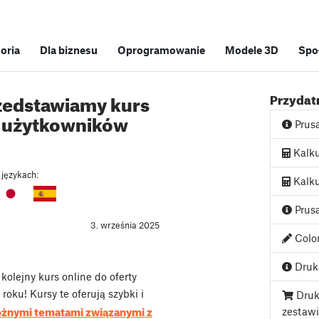
soria
Dla biznesu
Oprogramowanie
Modele 3D
Spo
zedstawiamy kurs
Przydatn
h użytkowników
Prus
Kalku
 językach:
Kalku
Prusa
3. września 2025
Color
Druka
lejny kurs online do oferty
oku! Kursy te oferują szybki i
Druk
óżnymi tematami związanymi z
zestaw