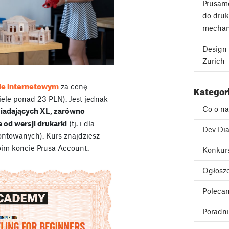
Prusame
do druk
mechan
Design 
Zurich
ie internetowym
za cenę
Kategor
ele ponad 23 PLN). Jest jednak
Co o n
siadających XL, zarówno
e od wersji drukarki
(tj. i dla
Dev Dia
ntowanych). Kurs znajdziesz
im koncie Prusa Account.
Konkur
Ogłosz
Poleca
Poradni