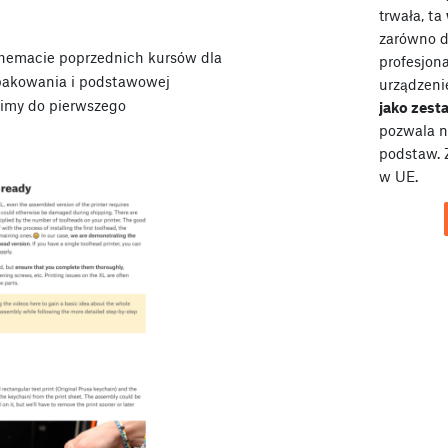
trwała, ta
zarówno dl
chemacie poprzednich kursów dla
profesjona
pakowania i podstawowej
urządzeni
zimy do pierwszego
jako zes
pozwala n
podstaw. 
w UE.