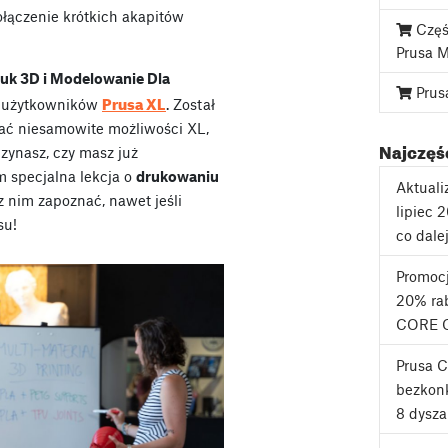
ołączenie krótkich akapitów
Częś
Prusa 
uk 3D i Modelowanie Dla
Prus
Prusa XL
a użytkowników
. Został
ć niesamowite możliwości XL,
Najczęśc
czynasz, czy masz już
m specjalna lekcja o
drukowaniu
Aktuali
 z nim zapoznać, nawet jeśli
lipiec 
su!
co dale
Promoc
20% rab
CORE 
Prusa 
bezkonk
8 dysza