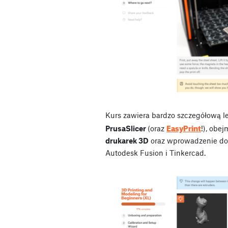
Kurs zawiera bardzo szczegółową l
EasyPrint
PrusaSlicer
(oraz
!), obe
drukarek 3D
oraz wprowadzenie d
Autodesk Fusion i Tinkercad.