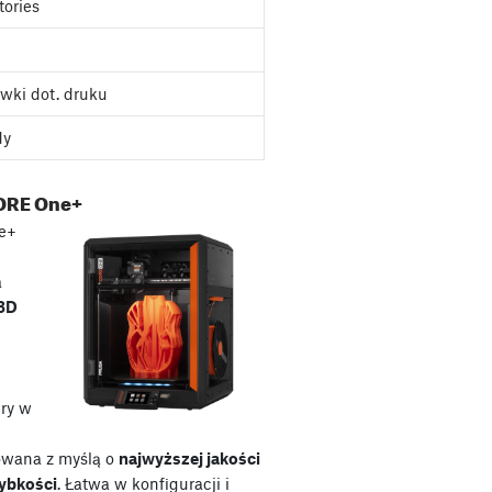
tories
wki dot. druku
dy
ORE One+
e+
a
 3D
ry w
owana z myślą o
najwyższej jakości
zybkości
. Łatwa w konfiguracji i