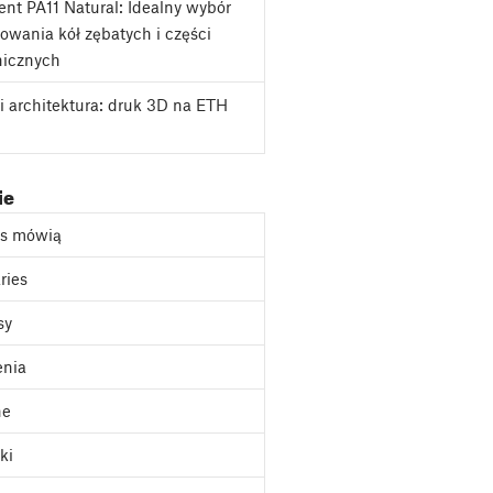
nt PA11 Natural: Idealny wybór
owania kół zębatych i części
icznych
i architektura: druk 3D na ETH
ie
as mówią
ries
sy
enia
ne
ki