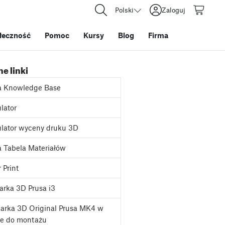
Polski
Zaloguj
łeczność
Pomoc
Kursy
Blog
Firma
e linki
a Knowledge Base
lator
lator wyceny druku 3D
 Tabela Materiałów
 Print
rka 3D Prusa i3
arka 3D Original Prusa MK4 w
ie do montażu