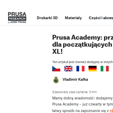
Drukarki 3D
Materiały
Części i akce
Prusa Academy: pr
dla początkującyc
XL!
Ten artykuł jest również dostępny w innych
Vladimir Kafka
Szacowany czas czytania: 3 min
Mamy dobrą wiadomość: dodajemy ko
Prusa Academy – już czwarty w tym r
r
łatwy sposób na zapoznanie się z