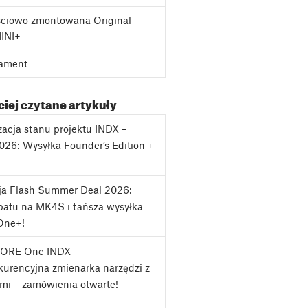
ciowo zmontowana Original
MINI+
ament
iej czytane artykuły
zacja stanu projektu INDX –
2026: Wysyłka Founder’s Edition +
j
ja Flash Summer Deal 2026:
atu na MK4S i tańsza wysyłka
One+!
CORE One INDX –
urencyjna zmienarka narzędzi z
mi – zamówienia otwarte!