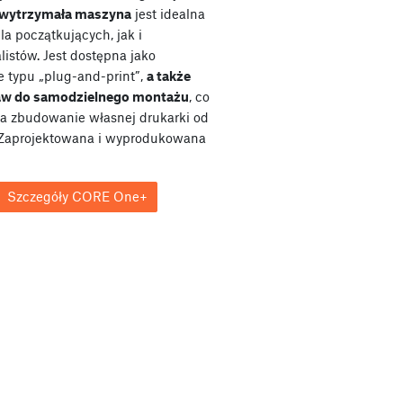
wytrzymała maszyna
jest idealna
a początkujących, jak i
listów. Jest dostępna jako
e typu „plug-and-print”,
a także
taw do samodzielnego montażu
, co
a zbudowanie własnej drukarki od
Zaprojektowana i wyprodukowana
Szczegóły CORE One+