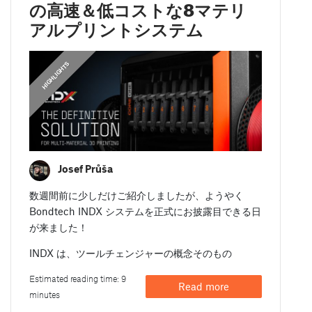
の高速＆低コストな8マテリ
アルプリントシステム
,
HIGHLIGHTS
FEATURED
Josef Průša
数週間前に少しだけご紹介しましたが、ようやく
Bondtech INDX システムを正式にお披露目できる日
が来ました！
INDX は、ツールチェンジャーの概念そのもの
Estimated reading time: 9
Read more
minutes