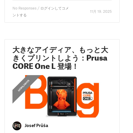
No Responses /
ログインしてコメ
11月 19. 2025
ントする
大きなアイディア、もっと大
きくプリントしよう：Prusa
CORE One L 登場！
,
HIGHLIGHTS
FEATURED
Josef Průša