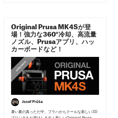
Original Prusa MK4Sが登
場！強力な360°冷却、高流量
ノズル、Prusaアプリ、ハッ
カーボードなど！
,
,
,
HIGHLIGHTS
HIGHLIGHTS
FEATURED
FEATURED
Josef Průša
暑い夏の真っただ中、プラハからクールな新しい3D
プリンタをお届けします！新しいOriginal Prusa