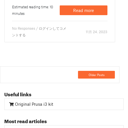
Estimated reading time: 10
Read more
minutes
No Responses /
ログインしてコメ
11月 24. 2023
ントする
Older Posts
Useful links
Original Prusa i3 kit
Most read articles