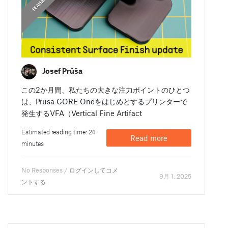
DEV DIARIES
FEATURED
FEATURED
Josef Průša
この2か月間、私たちの大きな注力ポイントのひとつ
は、Prusa CORE Oneをはじめとするプリンターで
発生するVFA（Vertical Fine Artifact
Estimated reading time: 24
Read more
minutes
No Responses /
ログインしてコメ
9月 1. 2025
ントする