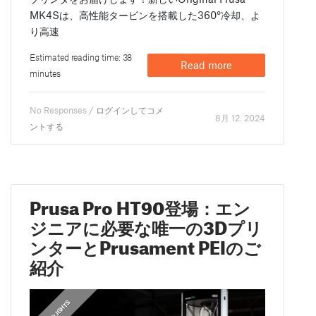
MK4Sは、高性能タービンを搭載した360°冷却、よ
り高速
Estimated reading time: 38
Read more
minutes
No Responses /
ログインしてコメ
8月 12. 2024
ントする
Prusa Pro HT90登場：エン
ジニアに必要な唯一の3Dプリ
ンターとPrusament PEIのご
紹介
,
HIGHLIGHTS
FEATURED