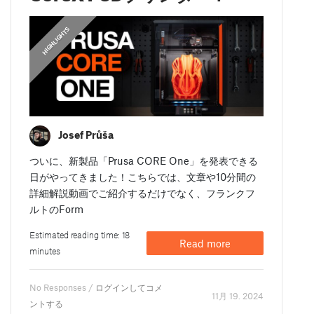
,
HIGHLIGHTS
FEATURED
Josef Průša
ついに、新製品「Prusa CORE One」を発表できる
日がやってきました！こちらでは、文章や10分間の
詳細解説動画でご紹介するだけでなく、フランクフ
ルトのForm
Estimated reading time: 18
Read more
minutes
No Responses /
ログインしてコメ
11月 19. 2024
ントする