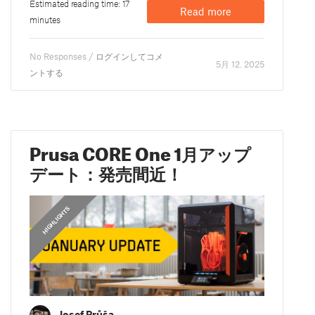
Estimated reading time: 17
Read more
minutes
No Responses /
ログインしてコメ
5月 12. 2025
ントする
Prusa CORE One 1月アップ
デート：発売間近！
,
HIGHLIGHTS
FEATURED
Josef Průša