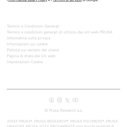
Termini e Condizioni Generali
Termini e condizioni generali di utilizzo dei siti web PRUSA
Informativa sulla privacy
Informazioni sui cookie
Politica sui reclami dei clienti
Pagina di stato dei siti web
Impostazioni Cookie
© Prusa Research a.s.
JOSEF PRUSA®, PRUSA RESEARCH®, PRUSA POLYMERS®, PRUSA
ORANGE®, PRUSA 3D ® E PRUSAMENT® sono marchi registrati di