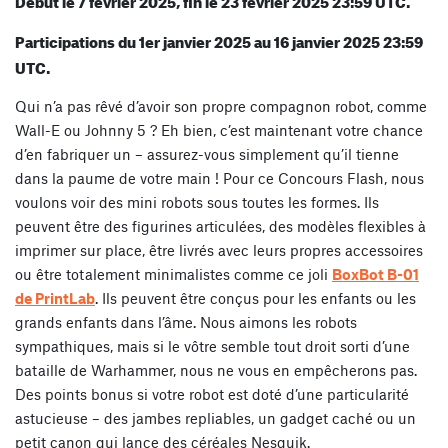
Début le 7 février 2025, fin le 23 février 2025 23:59 UTC.
Participations du 1er janvier 2025 au 16 janvier 2025 23:59
UTC.
Qui n’a pas rêvé d’avoir son propre compagnon robot, comme
Wall-E ou Johnny 5 ? Eh bien, c’est maintenant votre chance
d’en fabriquer un – assurez-vous simplement qu’il tienne
dans la paume de votre main ! Pour ce Concours Flash, nous
voulons voir des mini robots sous toutes les formes. Ils
peuvent être des figurines articulées, des modèles flexibles à
imprimer sur place, être livrés avec leurs propres accessoires
ou être totalement minimalistes comme ce joli
BoxBot B-01
de PrintLab
. Ils peuvent être conçus pour les enfants ou les
grands enfants dans l’âme. Nous aimons les robots
sympathiques, mais si le vôtre semble tout droit sorti d’une
bataille de Warhammer, nous ne vous en empêcherons pas.
Des points bonus si votre robot est doté d’une particularité
astucieuse – des jambes repliables, un gadget caché ou un
petit canon qui lance des céréales Nesquik.